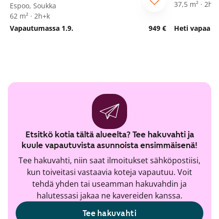
37,5 m² · 2h+
Espoo, Soukka
62 m² · 2h+k
Vapautumassa 1.9.
949 €
Heti vapaa
Etsitkö kotia tältä alueelta? Tee hakuvahti ja
kuule vapautuvista asunnoista ensimmäisenä!
Tee hakuvahti, niin saat ilmoitukset sähköpostiisi,
kun toiveitasi vastaavia koteja vapautuu. Voit
tehdä yhden tai useamman hakuvahdin ja
halutessasi jakaa ne kavereiden kanssa.
Tee hakuvahti