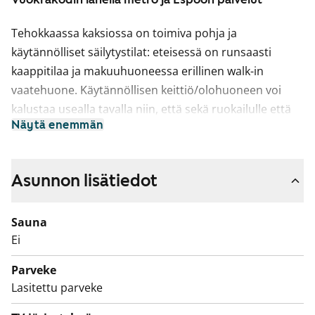
Tehokkaassa kaksiossa on toimiva pohja ja
käytännölliset säilytystilat: eteisessä on runsaasti
kaappitilaa ja makuuhuoneessa erillinen walk-in
vaatehuone. Käytännöllisen keittiö/olohuoneen voi
kalustaa usealla tavalla niin, että sekä ruokailulle että
Näytä enemmän
oleskelulle on omat paikkansa. Kesällä voit jatkaa tilaa
suurelle lasitetulle parvekkeelle, josta on näkymät itään
vehreälle sisäpihalle. Miltä maistuisi aamupala
Asunnon lisätiedot
parvekkeella lintujen laulua ja pihapiirin kotoisia ääniä
kuunnellen?
Sauna
Kodin vaaleat pintamateriaalit antavat neutraalin
Ei
pohjan omalle, persoonalliselle tyylillesi. Keittiöissä on
Parveke
valkoiset kaapistot, ylä- ja alakaappien välinen tila on
Lasitettu parveke
vaaleaa kalustelevyä ja tasot laminaattia tai rosteria.
Täysvarustellussa keittiössä on tehokas induktiotaso ja