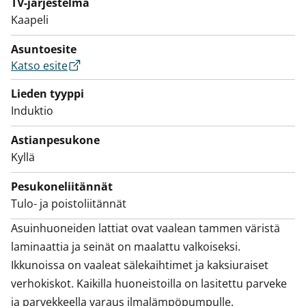
TV-järjestelmä
astianpesukone. Mikroaaltouunillekin on tilavaraus.
Kaapeli
Tässä keittiössä on ilo kokkailla perheelle ja ystäville.
Asuntoesite
Näppärässä kylpyhuoneessa on tilaa sekä
Katso esite
kylpyläelämyksille että pyykkikoneelle ja
Lieden tyyppi
kuivausrummulle. Pyykin lajittelua helpottaa kätevä
Induktio
pyykkikomero. Kylpyhuoneen seinät ovat valkoista ja
lattia harmaata laattaa.
Astianpesukone
Kyllä
Tämä sympaattinen kaksio tarjoaa kaiken, mitä kodissa
tarvitaan. Olisiko tämä sinun uusi vuokrakotisi?
Pesukoneliitännät
Tulo- ja poistoliitännät
Asuinhuoneiden lattiat ovat vaalean tammen väristä 
laminaattia ja seinät on maalattu valkoiseksi. 
Ikkunoissa on vaaleat sälekaihtimet ja kaksiuraiset 
verhokiskot. Kaikilla huoneistoilla on lasitettu parveke 
ja parvekkeella varaus ilmalämpöpumpulle.
