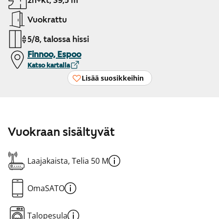
2h+kt, 39,5 m²
Vuokrattu
5/8, talossa hissi
Finnoo, Espoo
Katso kartalla
Lisää suosikkeihin
Vuokraan sisältyvät
Laajakaista, Telia 50 M
OmaSATO
Talopesula