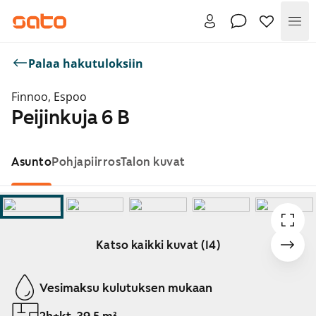
Val
Palaa hakutuloksiin
Finnoo, Espoo
Peijinkuja 6 B
Asunto
Pohjapiirros
Talon kuvat
Katso kaikki kuvat (14)
Näytetään dia 1 / 14
Vesimaksu kulutuksen mukaan