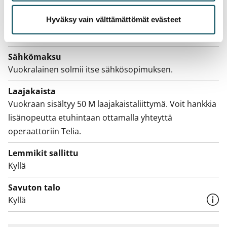
Pakollinen, ei sisälly vuokraan
Hyväksy vain välttämättömät evästeet
Vesimaksu
Kulutuksen mukaan
Sähkömaksu
Vuokralainen solmii itse sähkösopimuksen.
Laajakaista
Vuokraan sisältyy 50 M laajakaistaliittymä. Voit hankkia
lisänopeutta etuhintaan ottamalla yhteyttä
operaattoriin Telia.
Lemmikit sallittu
Kyllä
Savuton talo
Kyllä