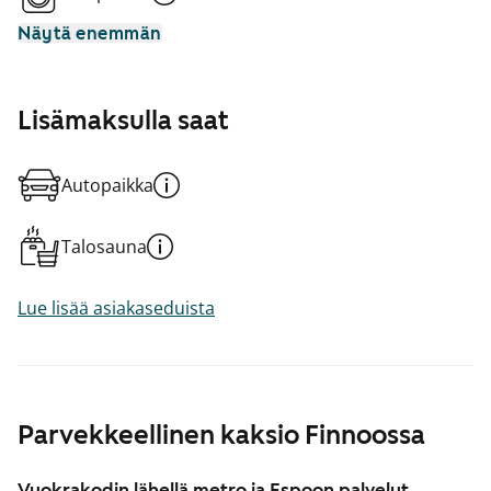
Näytä enemmän
Lisämaksulla saat
Autopaikka
Talosauna
Lue lisää asiakaseduista
Parvekkeellinen kaksio Finnoossa
Vuokrakodin lähellä metro ja Espoon palvelut