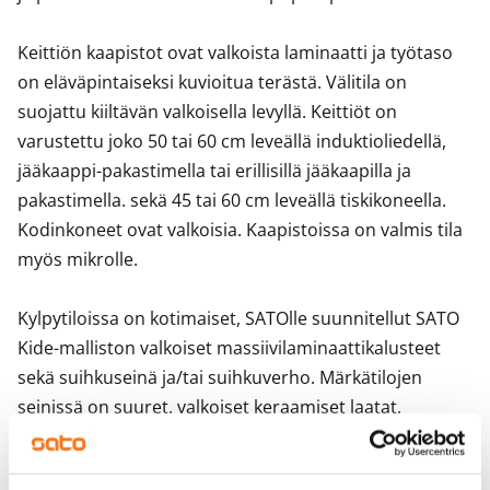
Keittiön kaapistot ovat valkoista laminaatti ja työtaso 
on eläväpintaiseksi kuvioitua terästä. Välitila on 
suojattu kiiltävän valkoisella levyllä. Keittiöt on 
varustettu joko 50 tai 60 cm leveällä induktioliedellä, 
jääkaappi-pakastimella tai erillisillä jääkaapilla ja 
pakastimella. sekä 45 tai 60 cm leveällä tiskikoneella. 
Kodinkoneet ovat valkoisia. Kaapistoissa on valmis tila 
myös mikrolle.

Kylpytiloissa on kotimaiset, SATOlle suunnitellut SATO 
Kide-malliston valkoiset massiivilaminaattikalusteet 
sekä suihkuseinä ja/tai suihkuverho. Märkätilojen 
seinissä on suuret, valkoiset keraamiset laatat, 
lattioissa harmaat pienemmät laatat. Saunat ovat 
puupaneloituja. Kylpyhuoneessa on tilavaraus 