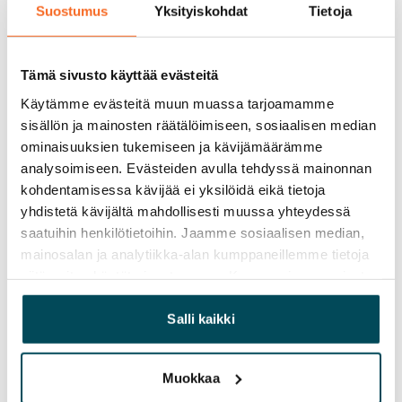
pyykinpesukoneelle ja kuivausrummulle. 
Suostumus
Yksityiskohdat
Tietoja
Kylpyhuoneiden ja saunojen laattalattioissa on 
vesikiertoinen lattialämmitys.
Tämä sivusto käyttää evästeitä
Käytämme evästeitä muun muassa tarjoamamme
Sopimus ja maksut
sisällön ja mainosten räätälöimiseen, sosiaalisen median
ominaisuuksien tukemiseen ja kävijämäärämme
Vapautuminen
analysoimiseen. Evästeiden avulla tehdyssä mainonnan
Vuokrattu
kohdentamisessa kävijää ei yksilöidä eikä tietoja
yhdistetä kävijältä mahdollisesti muussa yhteydessä
Varallisuusrajat
saatuihin henkilötietoihin. Jaamme sosiaalisen median,
Ei
mainosalan ja analytiikka-alan kumppaneillemme tietoja
siitä, miten käytät sivustoamme. Kumppanimme voivat
Vuokra
yhdistää näitä tietoja muihin tietoihin, joita olet antanut
Vuokravakuus
heille tai joita on kerätty, kun olet käyttänyt heidän
Salli kaikki
0 €, (yrityksille min. 1 kk vuokra)
palvelujaan.
Muokkaa
Kotivakuutus