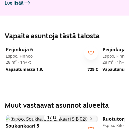
Lue lisää
Vapaita asuntoja tästä talosta
1
/
18
Peijinkuja 6
Peijinkuja 
Espoo, Finnoo
Espoo, Finno
28 m² · 1h+kt
28 m² · 1h+kt
Vapautumassa 1.9.
729 €
Vapautumassa
Muut vastaavat asunnot alueelta
1
/
13
Ruotutorpp
ARA
Soukankaari 5
Espoo, Kilo