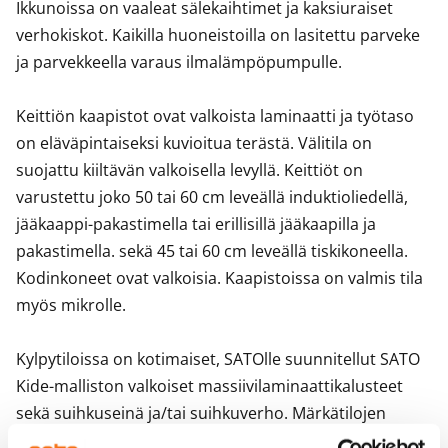
Ikkunoissa on vaaleat sälekaihtimet ja kaksiuraiset 
verhokiskot. Kaikilla huoneistoilla on lasitettu parveke 
ja parvekkeella varaus ilmalämpöpumpulle.

Keittiön kaapistot ovat valkoista laminaatti ja työtaso 
on eläväpintaiseksi kuvioitua terästä. Välitila on 
suojattu kiiltävän valkoisella levyllä. Keittiöt on 
varustettu joko 50 tai 60 cm leveällä induktioliedellä, 
jääkaappi-pakastimella tai erillisillä jääkaapilla ja 
pakastimella. sekä 45 tai 60 cm leveällä tiskikoneella. 
Kodinkoneet ovat valkoisia. Kaapistoissa on valmis tila 
myös mikrolle.

Kylpytiloissa on kotimaiset, SATOlle suunnitellut SATO 
Kide-malliston valkoiset massiivilaminaattikalusteet 
sekä suihkuseinä ja/tai suihkuverho. Märkätilojen 
seinissä on suuret, valkoiset keraamiset laatat, 