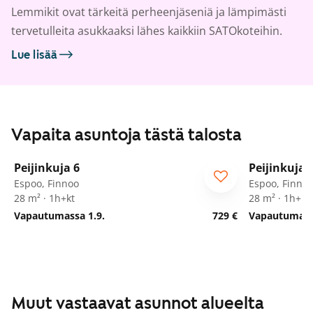
Lemmikit ovat tärkeitä perheenjäseniä ja lämpimästi
tervetulleita asukkaaksi lähes kaikkiin SATOkoteihin.
Lue lisää
Vapaita asuntoja tästä talosta
1
/
18
Peijinkuja 6
Peijinkuja 
Espoo, Finnoo
Espoo, Finno
28 m² · 1h+kt
28 m² · 1h+kt
Vapautumassa 1.9.
729 €
Vapautumassa
Muut vastaavat asunnot alueelta