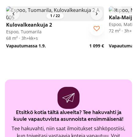
1
/
22
Kala-Maija 
Kulovalkeankuja 2
Espoo, Matink
72 m² · 3h+kk
Espoo, Tuomarila
68 m² · 3h+kk+s
Vapautumassa 1.9.
1 099 €
Vapautumassa
Etsitkö kotia tältä alueelta? Tee hakuvahti ja
kuule vapautuvista asunnoista ensimmäisenä!
Tee hakuvahti, niin saat ilmoitukset sähköpostiisi,
kun toiveitasi vastaavia koteja vapautuu. Voit