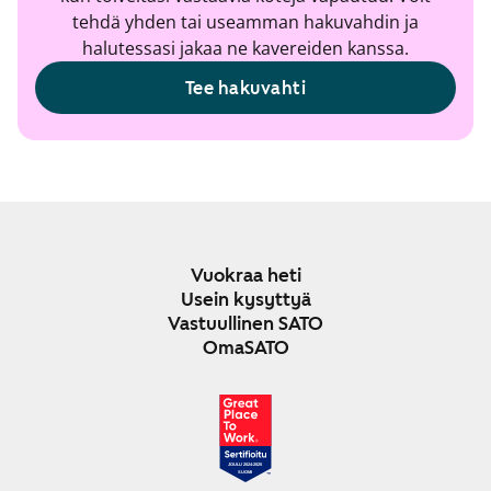
tehdä yhden tai useamman hakuvahdin ja
halutessasi jakaa ne kavereiden kanssa.
Tee hakuvahti
Vuokraa heti
Usein kysyttyä
Vastuullinen SATO
OmaSATO
JOULU 2024-2025
SUOMI