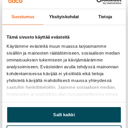
lattioissa harmaat pienemmät laatat. Saunat ovat 
puupaneloituja. Kylpyhuoneessa on tilavaraus 
Suostumus
Yksityiskohdat
Tietoja
pyykinpesukoneelle ja kuivausrummulle. 
Kylpyhuoneiden ja saunojen laattalattioissa on 
vesikiertoinen lattialämmitys.
Tämä sivusto käyttää evästeitä
Käytämme evästeitä muun muassa tarjoamamme
sisällön ja mainosten räätälöimiseen, sosiaalisen median
Sopimus ja maksut
ominaisuuksien tukemiseen ja kävijämäärämme
analysoimiseen. Evästeiden avulla tehdyssä mainonnan
Vapautuminen
kohdentamisessa kävijää ei yksilöidä eikä tietoja
Vuokrattu
yhdistetä kävijältä mahdollisesti muussa yhteydessä
saatuihin henkilötietoihin. Jaamme sosiaalisen median,
Varallisuusrajat
mainosalan ja analytiikka-alan kumppaneillemme tietoja
Ei
siitä, miten käytät sivustoamme. Kumppanimme voivat
yhdistää näitä tietoja muihin tietoihin, joita olet antanut
Vuokra
heille tai joita on kerätty, kun olet käyttänyt heidän
Salli kaikki
Vuokravakuus
palvelujaan.