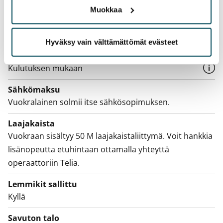
0 €, (yrityksille min. 1 kk vuokra)
Muokkaa
Kotivakuutus
Pakollinen, ei sisälly vuokraan
Hyväksy vain välttämättömät evästeet
Vesimaksu
Kulutuksen mukaan
Sähkömaksu
Vuokralainen solmii itse sähkösopimuksen.
Laajakaista
Vuokraan sisältyy 50 M laajakaistaliittymä. Voit hankkia
lisänopeutta etuhintaan ottamalla yhteyttä
operaattoriin Telia.
Lemmikit sallittu
Kyllä
Savuton talo