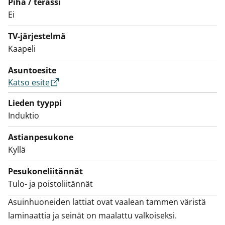
tasot vaaleaa laminaattia tai rosteria. Myös varustelu
Piha / terassi
Ei
on kattava ja laadukas: induktiotaso, kalusteuuni,
liesikupu, astianpesukone ja jääkaappipakastin.
TV-järjestelmä
Mikroaaltouunillekin on tilavaraus. Tässä keittiössä on
Kaapeli
ilo kokkailla perheelle ja ystäville.
Näppärässä kylpyhuoneessa on tilaa sekä
Asuntoesite
Katso esite
kylpyläelämyksille että pyykkikoneelle ja
kuivausrummulle. Pyykin lajittelua helpottaa kätevä
Lieden tyyppi
pyykkikomero. Kylpyhuoneen seinät ovat valkoista ja
Induktio
lattia harmaata laattaa.
Astianpesukone
Tämä kolmio tarjoaa kaiken, mitä kodissa tarvitaan.
Kyllä
Olisiko tämä sinun uusi vuokrakotisi?
Pesukoneliitännät
Tulo- ja poistoliitännät
Asuinhuoneiden lattiat ovat vaalean tammen väristä 
laminaattia ja seinät on maalattu valkoiseksi. 