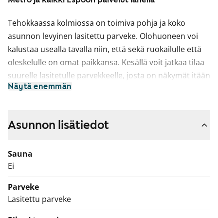
Tehokkaassa kolmiossa on toimiva pohja ja koko
asunnon levyinen lasitettu parveke. Olohuoneen voi
kalustaa usealla tavalla niin, että sekä ruokailulle että
oleskelulle on omat paikkansa. Kesällä voit jatkaa tilaa
suurelle lasitetulle parvekkeelle, josta on näkymät itään
Näytä enemmän
vehreälle sisäpihalle. Miltä maistuisi aamupala
parvekkeella lintujen laulua ja pihapiirin kotoisia ääniä
kuunnellen?
Asunnon lisätiedot
Kodin vaaleat pintamateriaalit antavat neutraalin
pohjan omalle, persoonalliselle tyylillesi. Lattiat ovat
Sauna
vaalean tammensävyistä laminaattia ja seinät on
Ei
maalattu valkoisiksi. Ikkunoissa on sälekaihtimet ja
kaksikiskoiset verhotangot.
Parveke
Raikkaassa keittiöissä on valkoiset kaapistot, ylä- ja
Lasitettu parveke
alakaappien välinen tila on vaaleaa kalustelevyä ja