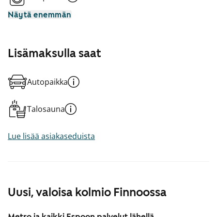
Näytä enemmän
Lisämaksulla saat
Autopaikka
Talosauna
Lue lisää asiakaseduista
Uusi, valoisa kolmio Finnoossa
Metro ja kaikki Espoon palvelut lähellä