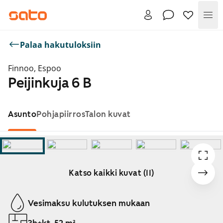
Val
Palaa hakutuloksiin
Finnoo, Espoo
Peijinkuja 6 B
Asunto
Pohjapiirros
Talon kuvat
Katso kaikki kuvat (11)
Näytetään dia 1 / 11
Vesimaksu kulutuksen mukaan