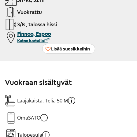
3h+kt, 52 m²
Vuokrattu
3/8 , talossa hissi
Finnoo, Espoo
Katso kartalla
Lisää suosikkeihin
Vuokraan sisältyvät
Laajakaista, Telia 50 M
OmaSATO
Talopesula