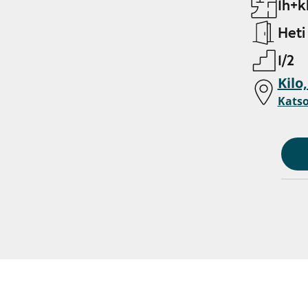
1h+k
Heti
1/2
Kilo
Katso