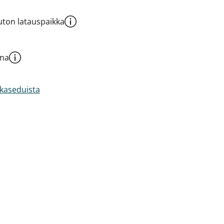
ton latauspaikka
una
akaseduista