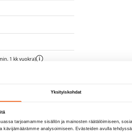
e min. 1 kk vuokra)
oimassa oleva, minimi
kk
Yksityiskohdat
pimuksesta tai
a aiemmin
itä
assa tarjoamamme sisällön ja mainosten räätälöimiseen, sosia
sisälly vuokraan
ja kävijämäärämme analysoimiseen. Evästeiden avulla tehdyss