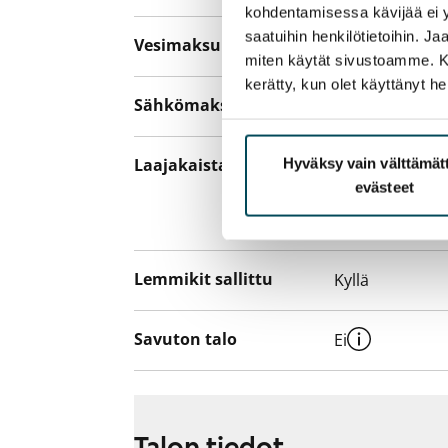
kohdentamisessa kävijää ei y
saatuihin henkilötietoihin. J
Vesimaksu
27 €/hlö/kk
miten käytät sivustoamme. Kump
kerätty, kun olet käyttänyt he
Sähkömaksu
Vuokralainen s
Laajakaista
Hyväksy vain välttämä
Vuokraan sisält
evästeet
hankkia lisäno
yhteyttä operaa
Lemmikit sallittu
Kyllä
Savuton talo
Ei
Talon tiedot