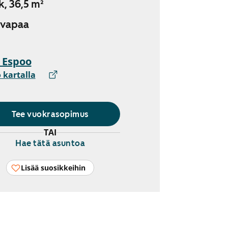
k, 36,5 m²
 vapaa
, Espoo
 kartalla
Tee vuokrasopimus
TAI
Hae tätä asuntoa
Lisää suosikkeihin