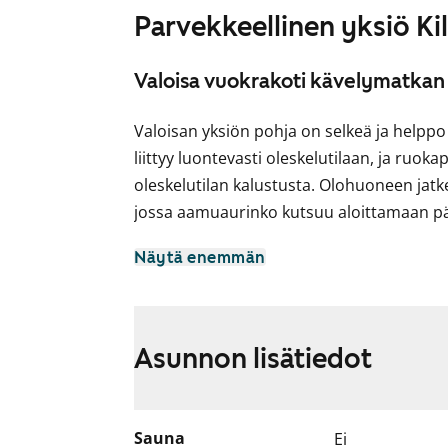
Parvekkeellinen yksiö Ki
Valoisa vuokrakoti kävelymatkan
Valoisan yksiön pohja on selkeä ja helpp
liittyy luontevasti oleskelutilaan, ja ruoka
oleskelutilan kalustusta. Olohuoneen jat
jossa aamuaurinko kutsuu aloittamaan p
Ikkunalliseen alkovisyvennykseen voit ka
Näytä enemmän
työtilan. Kylpyhuoneessa on tilaa pyykkiko
Kävelymatka junalle helpottaa liikkumist
paikan päälle ja katsomaan, miltä tämä o
Asunnon lisätiedot
Sauna
Ei