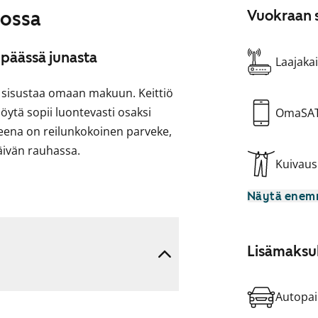
lossa
Vuokraan s
 päässä junasta
Laajakai
o sisustaa omaan makuun. Keittiö
pöytä sopii luontevasti osaksi
OmaSA
keena on reilunkokoinen parveke,
äivän rauhassa.
Kuivau
lustaa nukkumasopen tai vaikka
Näytä ene
neellesi.
a arjessa. Tulehan tutustumaan
ma koti tuntuu!
Lisämaksul
Autopai