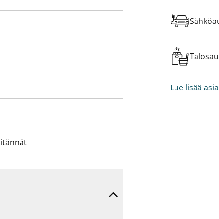
Sähköau
Talosa
Lue lisää asi
iitännät