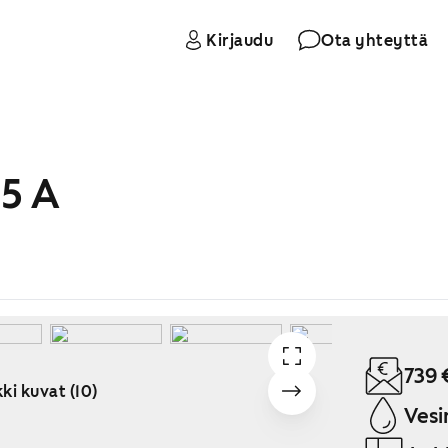
Kirjaudu
Ota yhteyttä
 5 A
739 
ki kuvat (10)
Vesi