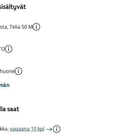
isältyvät
sta, Telia 50 M
TO
shuone
mmän
la saat
kka,
vapaana 10 kpl