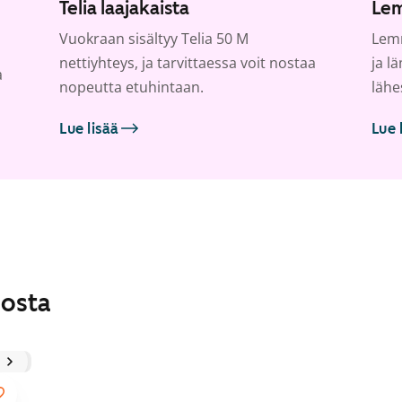
Telia laajakaista
Lem
Vuokraan sisältyy Telia 50 M
Lemm
nettiyhteys, ja tarvittaessa voit nostaa
ja l
a
nopeutta etuhintaan.
lähe
Lue lisää
Lue 
losta