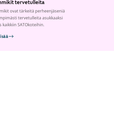
mikit tervetulleita
ikit ovat tärkeitä perheenjäseniä
ämpimästi tervetulleita asukkaaksi
s kaikkiin SATOkoteihin.
lisää