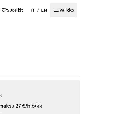
/
Suosikit
FI
EN
Valikko
€
maksu 27 €/hlö/kk