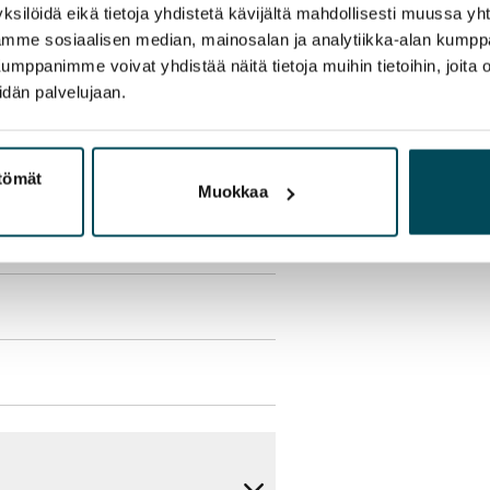
ksilöidä eikä tietoja yhdistetä kävijältä mahdollisesti muussa y
aamme sosiaalisen median, mainosalan ja analytiikka-alan kumppa
panimme voivat yhdistää näitä tietoja muihin tietoihin, joita olet
idän palvelujaan.
olmii itse sähkösopimuksen.
ttömät
yy 50 M laajakaistaliittymä. Voit
Muokkaa
peutta etuhintaan ottamalla
ttoriin Telia.