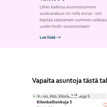
Lähes kaikissa asunnoissamme
vuokravakuus on nolla euroa - voit
käyttää säästyneen summan vaikkap
uuden kodin sisustamiseen!
Lue lisää
Vapaita asuntoja tästä ta
1
/
6
Kilonkallionkuja 5