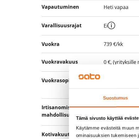
Vapautuminen
Heti vapaa
Varallisuusrajat
Ei
Vuokra
739 €/kk
Vuokravakuus
0 €, (yrityksill
Vuokrasopimus
Toistaiseksi v
asumisaika 12 
Suostumus
Irtisanomis­
12 kk vuokraso
mahdollisuus
sopimussakoll
Tämä sivusto käyttää eväste
Käytämme evästeitä muun mu
Kotivakuutus
Pakollinen, ei 
ominaisuuksien tukemiseen 