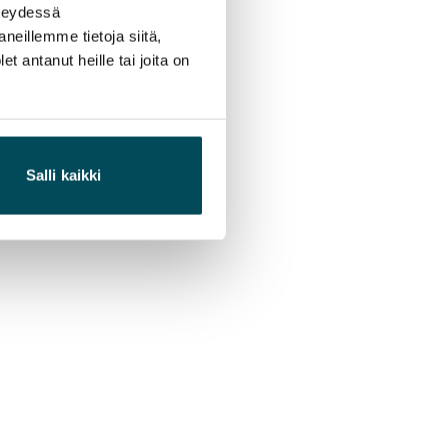
hteydessä
neillemme tietoja siitä,
 antanut heille tai joita on
Salli kaikki