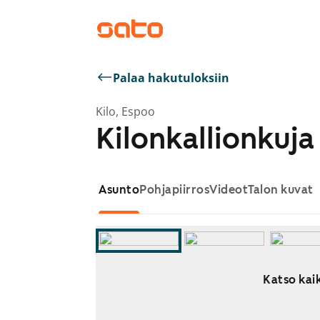
Palaa hakutuloksiin
Kilo, Espoo
Kilonkallionkuja
Asunto
Pohjapiirros
Videot
Talon kuvat
Katso kaik
Näytetään dia 1 / 10