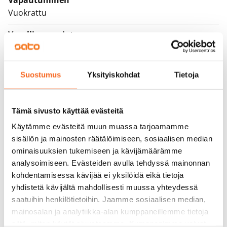
Vapautuminen
Vuokrattu
Varallisuusrajat
Ei
Vuokra
Suostumus
Yksityiskohdat
Tietoja
Vuokravakuus
0 €, (yrityksille min. 1 kk vuokra)
Tämä sivusto käyttää evästeitä
Kotivakuutus
Käytämme evästeitä muun muassa tarjoamamme
Pakollinen, ei sisälly vuokraan
sisällön ja mainosten räätälöimiseen, sosiaalisen median
ominaisuuksien tukemiseen ja kävijämäärämme
Vesimaksu
analysoimiseen. Evästeiden avulla tehdyssä mainonnan
27 €/hlö/kk
kohdentamisessa kävijää ei yksilöidä eikä tietoja
yhdistetä kävijältä mahdollisesti muussa yhteydessä
Sähkömaksu
saatuihin henkilötietoihin. Jaamme sosiaalisen median,
Vuokralainen solmii itse sähkösopimuksen.
mainosalan ja analytiikka-alan kumppaneillemme tietoja
siitä, miten käytät sivustoamme. Kumppanimme voivat