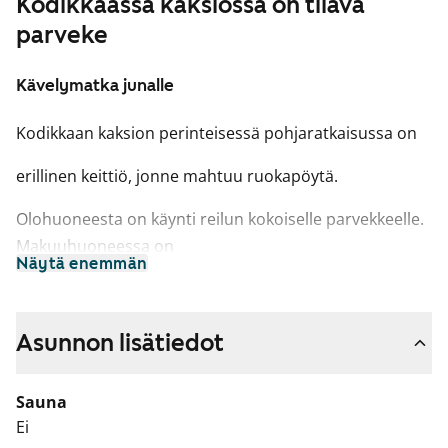
Kodikkaassa kaksiossa on tilava
parveke
Kävelymatka junalle
Kodikkaan kaksion perinteisessä pohjaratkaisussa on
erillinen keittiö, jonne mahtuu ruokapöytä.
Olohuoneesta on käynti reilun kokoiselle parvekkeelle.
Makuuhuoneessa on
Näytä enemmän
mukavasti kaappitilaa vaatesäilytykseen.
Talossa on SmartPOST-pakettiautomaatti, joka sijaitsee
Asunnon lisätiedot
B-rapun kellaritasolla.
Sauna
Ei