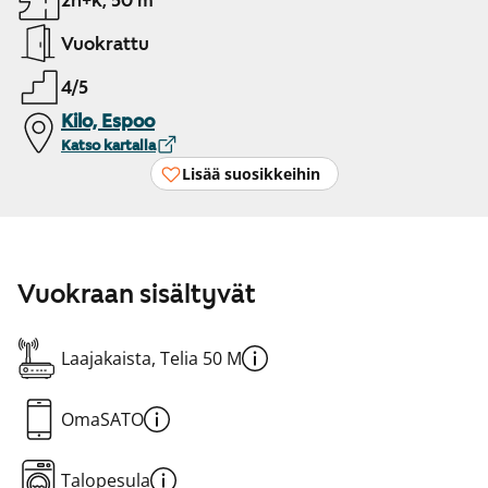
2h+k, 50 m²
Vuokrattu
4/5
Kilo, Espoo
Katso kartalla
Lisää suosikkeihin
Vuokraan sisältyvät
Laajakaista, Telia 50 M
OmaSATO
Talopesula