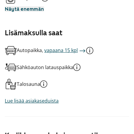
Näytä enemmän
Lisämaksulla saat
Autopaikka,
vapaana 15 kpl
Sähköauton latauspaikka
Talosauna
Lue lisää asiakaseduista