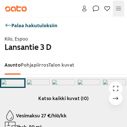
Val
Palaa hakutuloksiin
Kilo, Espoo
Lansantie 3 D
Asunto
Pohjapiirros
Talon kuvat
Katso kaikki kuvat (10)
Näytetään dia 1 / 10
Vesimaksu 27 €/hlö/kk