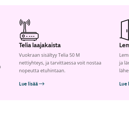
Telia laajakaista
Lem
Vuokraan sisältyy Telia 50 M
Lemm
nettiyhteys, ja tarvittaessa voit nostaa
ja l
a
nopeutta etuhintaan.
lähe
Lue lisää
Lue 