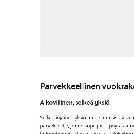
Parvekkeellinen vuokrako
Alkovillinen, selkeä yksiö
Selkeälinjainen yksiö on helppo sisustaa o
parvekkeelle, jonne sopii pieni pöytä aamu
helppohoitoista laminaattia ja sälekaihtim