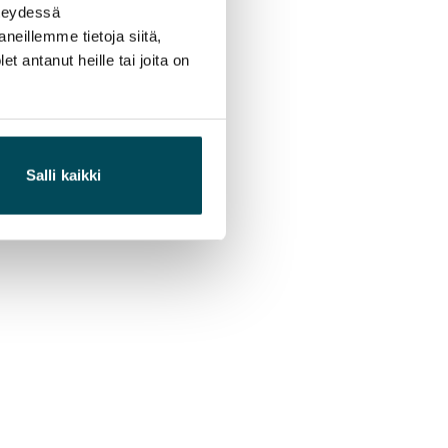
hteydessä
neillemme tietoja siitä,
 antanut heille tai joita on
Salli kaikki