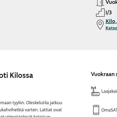
Vuok
1/3
Kilo
Katso
ti Kilossa
Vuokraan s
Laajakai
maan tyyliin. Oleskelutila jatkuu
kahvihetkiä varten. Lattiat ovat
OmaSA
et viimeistelevät kotoisan