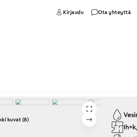
Kirjaudu
Ota yhteyttä
Vesi
kki kuvat (8)
1h+k