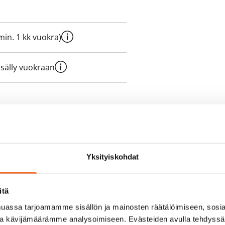
e min. 1 kk vuokra)
sisälly vuokraan
olmii itse sähkösopimuksen.
yy 50 M laajakaistaliittymä. Voit
Yksityiskohdat
peutta etuhintaan ottamalla
ttoriin Telia.
itä
assa tarjoamamme sisällön ja mainosten räätälöimiseen, sosia
ja kävijämäärämme analysoimiseen. Evästeiden avulla tehdyss