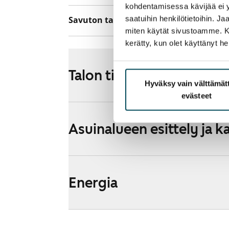
kohdentamisessa kävijää ei y
saatuihin henkilötietoihin. J
Savuton talo
Ei
miten käytät sivustoamme. Kump
kerätty, kun olet käyttänyt he
Talon tiedot
Hyväksy vain välttämä
evästeet
Asuinalueen esittely ja k
Energia