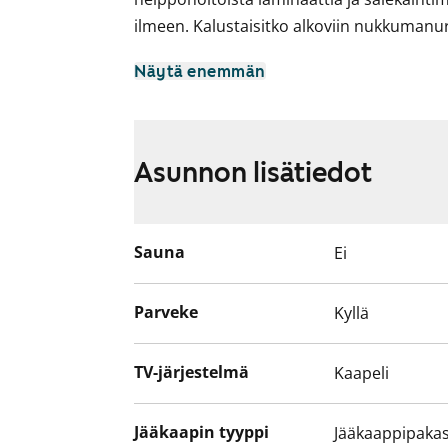
ilmeen. Kalustaisitko alkoviin nukkumanu
Keittiön yhteyteen mahtuu ruokapöytä ik
Näytä enemmän
Astianpesukoneellesi on tilaa. Kylpyhuone
pyykinpesukoneelle.
Tule käymään ja kurkkaa, voisiko tästä tu
Asunnon lisätiedot
Talossa on SmartPOST-pakettiautomaatti, 
kellaritasolla.
Sauna
Ei
Parveke
Kyllä
TV-järjestelmä
Kaapeli
Jääkaapin tyyppi
Jääkaappipakas