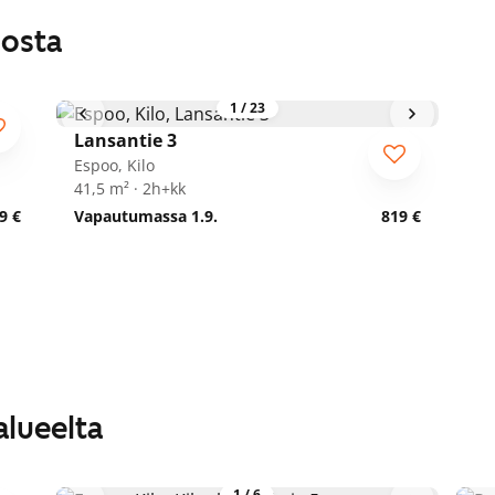
losta
1
/
23
Lansantie 3
Espoo, Kilo
41,5 m² · 2h+kk
9 €
Vapautumassa 1.9.
819 €
alueelta
1
/
6