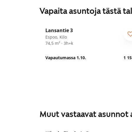
Vapaita asuntoja tästä ta
1
/
28
Lansantie 3
Espoo, Kilo
74,5 m² · 3h+k
Vapautumassa 1.10.
1 15
Muut vastaavat asunnot 
1
/
16