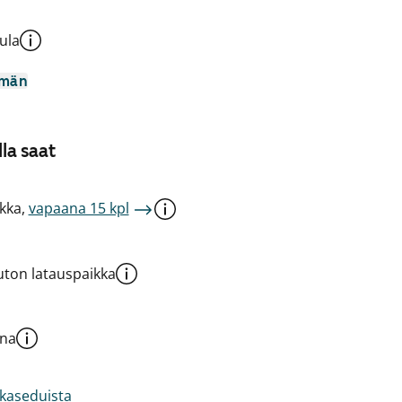
ula
mmän
la saat
kka,
vapaana 15 kpl
ton latauspaikka
una
akaseduista