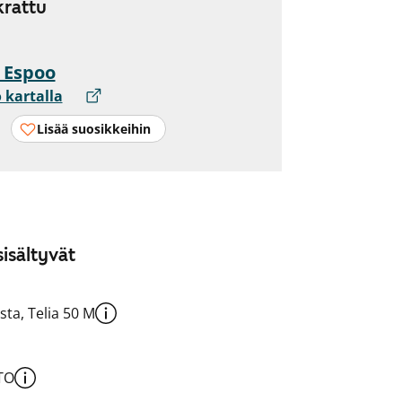
rattu
, Espoo
 kartalla
Lisää suosikkeihin
isältyvät
sta, Telia 50 M
TO