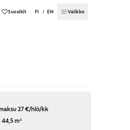
/
Suosikit
FI
EN
Valikko
maksu 27 €/hlö/kk
, 44,5 m²