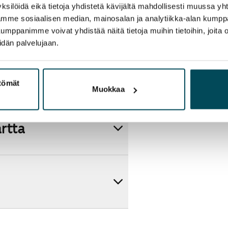
ksilöidä eikä tietoja yhdistetä kävijältä mahdollisesti muussa y
aamme sosiaalisen median, mainosalan ja analytiikka-alan kumppa
panimme voivat yhdistää näitä tietoja muihin tietoihin, joita olet
idän palvelujaan.
ttömät
Muokkaa
artta