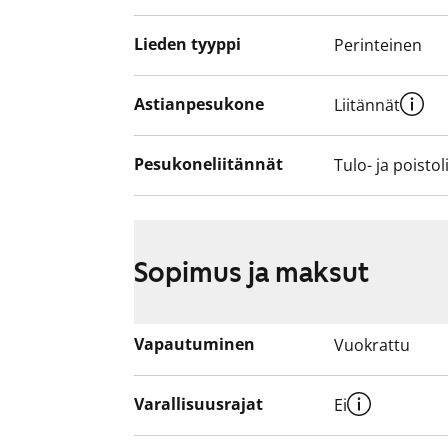
Lieden tyyppi
Perinteinen
Astianpesukone
Liitännät
Pesukoneliitännät
Tulo- ja poistol
Sopimus ja maksut
Vapautuminen
Vuokrattu
Varallisuusrajat
Ei