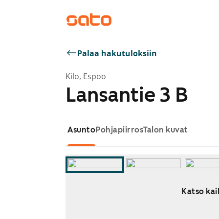
Palaa hakutuloksiin
Kilo, Espoo
Lansantie 3 B
Asunto
Pohjapiirros
Talon kuvat
Katso kai
Näytetään dia 1 / 8