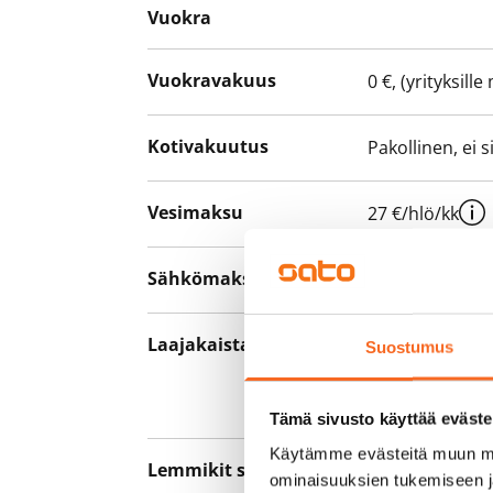
Vuokra
Vuokravakuus
0 €, (yrityksill
Kotivakuutus
Pakollinen, ei 
Vesimaksu
27 €/hlö/kk
Sähkömaksu
Vuokralainen s
Laajakaista
Vuokraan sisält
Suostumus
hankkia lisäno
yhteyttä operaa
Tämä sivusto käyttää eväste
Käytämme evästeitä muun mu
Lemmikit sallittu
Kyllä
ominaisuuksien tukemiseen 