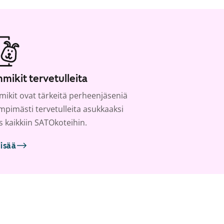
mikit tervetulleita
ikit ovat tärkeitä perheenjäseniä
ämpimästi tervetulleita asukkaaksi
s kaikkiin SATOkoteihin.
lisää