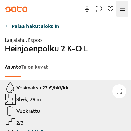
Val
Palaa hakutuloksiin
Laajalahti, Espoo
Heinjoenpolku 2 K-O L
Asunto
Talon kuvat
Näytetään dia 1 / 1
Vesimaksu 27 €/hlö/kk
3h+k, 79 m²
Vuokrattu
2/3