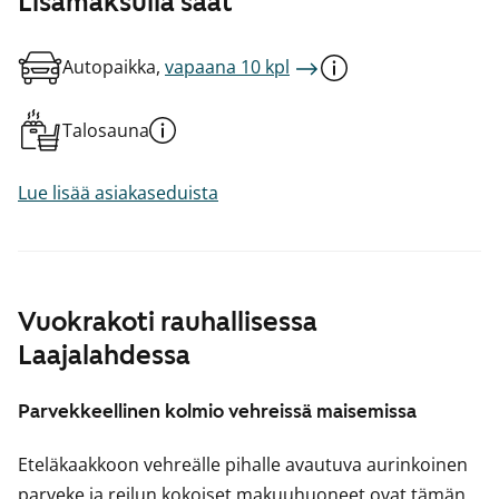
Lisämaksulla saat
Autopaikka,
vapaana 10 kpl
Talosauna
Lue lisää asiakaseduista
Vuokrakoti rauhallisessa
Laajalahdessa
Parvekkeellinen kolmio vehreissä maisemissa
Eteläkaakkoon vehreälle pihalle avautuva aurinkoinen
parveke ja reilun kokoiset makuuhuoneet ovat tämän