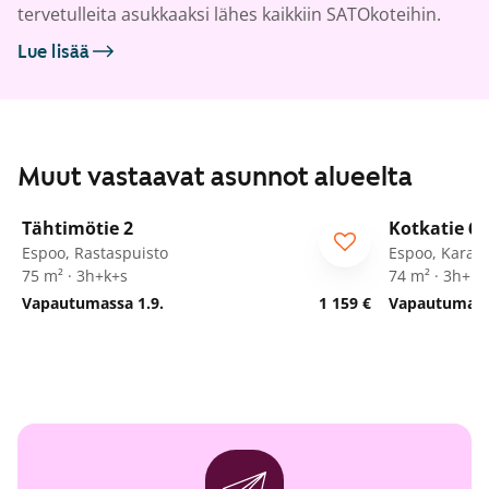
tervetulleita asukkaaksi lähes kaikkiin SATOkoteihin.
Lue lisää
Muut vastaavat asunnot alueelta
1
/
27
Tähtimötie 2
Kotkatie 6
Espoo, Rastaspuisto
Espoo, Karaka
75 m² · 3h+k+s
74 m² · 3h+k
Vapautumassa 1.9.
1 159 €
Vapautumassa