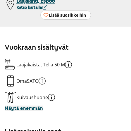
Laajalahti, Espoo
Katso kartalla
Lisää suosikkeihin
Vuokraan sisältyvät
Laajakaista, Telia 50 M
OmaSATO
Kuivaushuone
Näytä enemmän