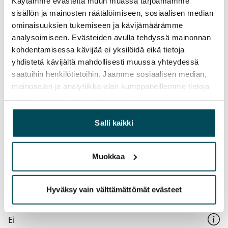
Käytämme evästeitä muun muassa tarjoamamme
Kotivakuutus
sisällön ja mainosten räätälöimiseen, sosiaalisen median
Pakollinen, ei sisälly vuokraan
ominaisuuksien tukemiseen ja kävijämäärämme
analysoimiseen. Evästeiden avulla tehdyssä mainonnan
Vesimaksu
kohdentamisessa kävijää ei yksilöidä eikä tietoja
27 €/hlö/kk
yhdistetä kävijältä mahdollisesti muussa yhteydessä
saatuihin henkilötietoihin. Jaamme sosiaalisen median,
Sähkömaksu
mainosalan ja analytiikka-alan kumppaneillemme tietoja
Vuokralainen solmii itse sähkösopimuksen.
siitä, miten käytät sivustoamme. Kumppanimme voivat
Laajakaista
yhdistää näitä tietoja muihin tietoihin, joita olet antanut
Vuokraan sisältyy 50 M laajakaistaliittymä. Voit hankkia
heille tai joita on kerätty, kun olet käyttänyt heidän
Salli kaikki
palvelujaan.
lisänopeutta etuhintaan ottamalla yhteyttä
operaattoriin Telia.
Muokkaa
Lemmikit sallittu
Kyllä
Hyväksy vain välttämättömät evästeet
Savuton talo
Ei