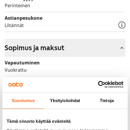
Perinteinen
Astianpesukone
Liitännät
Sopimus ja maksut
Vapautuminen
Vuokrattu
Varallisuusrajat
Ei
Suostumus
Yksityiskohdat
Tietoja
Vuokra
Vuokravakuus
0 €, (yrityksille min. 1 kk vuokra)
Tämä sivusto käyttää evästeitä