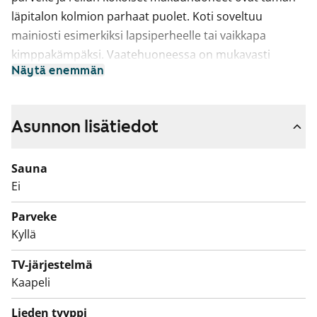
läpitalon kolmion parhaat puolet. Koti soveltuu
mainiosti esimerkiksi lapsiperheelle tai vaikkapa
kimppakämpäksi. Vaatehuoneessa on mukavasti
Näytä enemmän
säilytystilaa.
Erillinen keittiö tarjoaa rauhallisen tilan ruoanlaittoon,
ja sinne mahtuu myös
Asunnon lisätiedot
ruokapöytä. Keittiössä on paikka astianpesukoneelle.
Sauna
Taloyhtiön laaja pihapiiri ja leikkipaikka lisäävät
Ei
asuinviihtyvyyttä, erityisesti lapsiperheille. Voisiko
tässä olla seuraava kotisi? Tervetuloa tutustumaan!
Parveke
Kyllä
TV-järjestelmä
Kaapeli
Lieden tyyppi