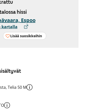
rattu
 talossa hissi
ävaara, Espoo
 kartalla
Lisää suosikkeihin
isältyvät
sta, Telia 50 M
TO