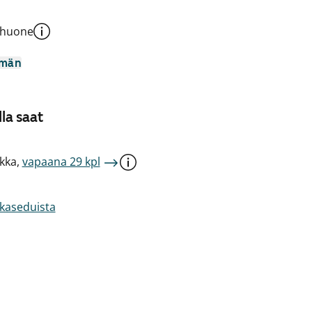
shuone
mmän
la saat
kka,
vapaana 29 kpl
akaseduista