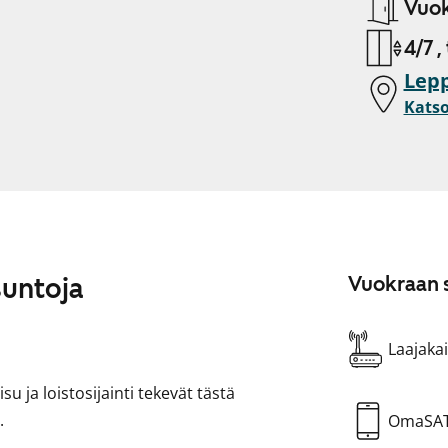
Vuok
4/7 ,
Lepp
Katso
suntoja
Vuokraan s
Laajakai
su ja loistosijainti tekevät tästä
.
OmaSA