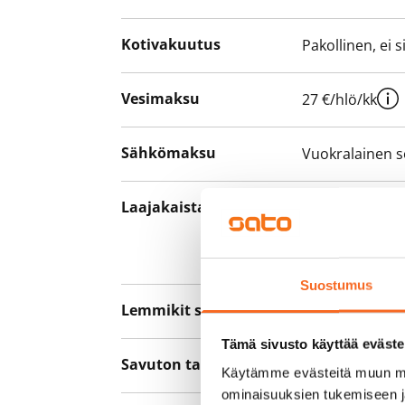
Kotivakuutus
Pakollinen, ei 
Vesimaksu
27 €/hlö/kk
Sähkömaksu
Vuokralainen s
Laajakaista
Vuokraan sisält
hankkia lisäno
yhteyttä operaa
Suostumus
Lemmikit sallittu
Kyllä
Tämä sivusto käyttää eväste
Savuton talo
Ei
Käytämme evästeitä muun mu
ominaisuuksien tukemiseen 