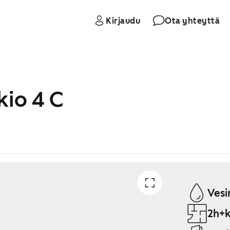
Kirjaudu
Ota yhteyttä
kio 4 C
Vesi
2h+k