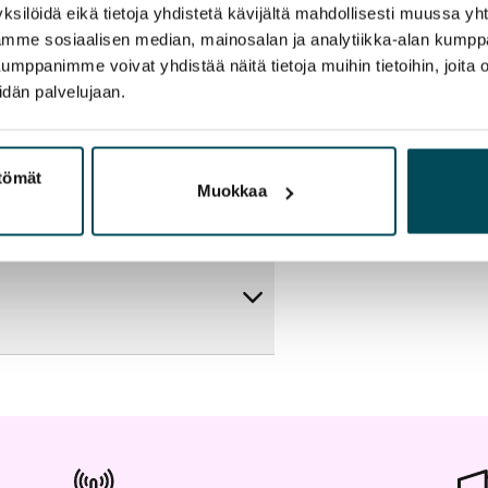
ksilöidä eikä tietoja yhdistetä kävijältä mahdollisesti muussa y
aamme sosiaalisen median, mainosalan ja analytiikka-alan kumppa
panimme voivat yhdistää näitä tietoja muihin tietoihin, joita olet
idän palvelujaan.
artta
ttömät
Muokkaa