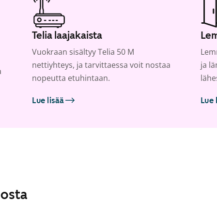
Telia laajakaista
Lem
Vuokraan sisältyy Telia 50 M
Lemm
nettiyhteys, ja tarvittaessa voit nostaa
ja l
a
nopeutta etuhintaan.
lähe
Lue lisää
Lue 
losta