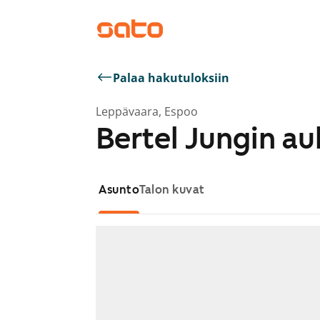
Palaa hakutuloksiin
Leppävaara, Espoo
Bertel Jungin au
Asunto
Talon kuvat
Näytetään dia 1 / 1