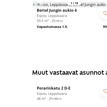
1
/
19
Bertel Jungin aukio 4
Espoo, Leppävaara
59,5 m² · 2h+k+s
Vapautumassa 1.9.
99
Muut vastaavat asunnot 
1
/
18
Porarinkatu 2 D-E
Espoo, Leppävaara
48 m² · 2h+kk+s