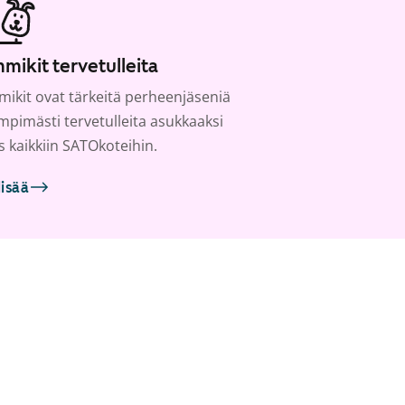
mikit tervetulleita
ikit ovat tärkeitä perheenjäseniä
ämpimästi tervetulleita asukkaaksi
s kaikkiin SATOkoteihin.
lisää