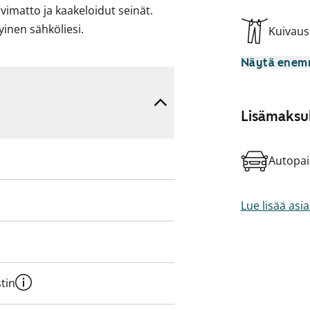
imatto ja kaakeloidut seinät.
yinen sähköliesi.
Kuivau
Näytä ene
Lisämaksul
Autopai
Lue lisää asi
tin