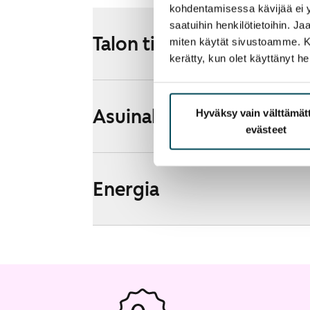
kohdentamisessa kävijää ei y
saatuihin henkilötietoihin. J
Talon tiedot
miten käytät sivustoamme. Kump
kerätty, kun olet käyttänyt he
Asuinalueen esittely ja k
Hyväksy vain välttämä
evästeet
Energia