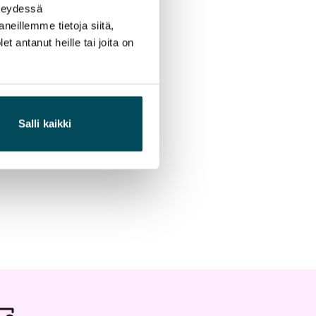
hteydessä
neillemme tietoja siitä,
 antanut heille tai joita on
Salli kaikki