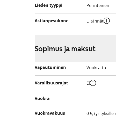
Lieden tyyppi
Perinteinen
Astianpesukone
Liitännät
Sopimus ja maksut
Vapautuminen
Vuokrattu
Varallisuusrajat
Ei
Vuokra
Vuokravakuus
0 €, (yrityksill