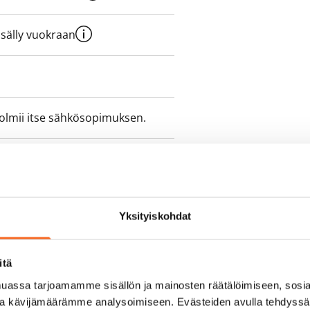
sisälly vuokraan
olmii itse sähkösopimuksen.
yy 50 M laajakaistaliittymä. Voit
peutta etuhintaan ottamalla
ttoriin Telia.
Yksityiskohdat
itä
assa tarjoamamme sisällön ja mainosten räätälöimiseen, sosia
ja kävijämäärämme analysoimiseen. Evästeiden avulla tehdyss