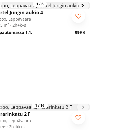
1
/
6
rtel Jungin aukio 4
poo, Leppävaara
,5 m² · 2h+k+s
pautumassa 1.1.
999 €
1
/
16
rarinkatu 2 F
poo, Leppävaara
 m² · 2h+kk+s