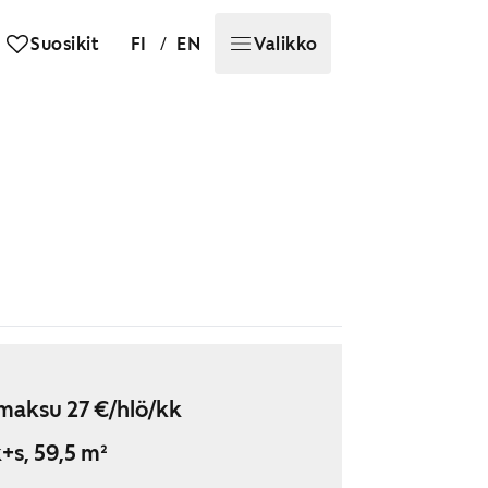
/
Suosikit
FI
EN
Valikko
maksu 27 €/hlö/kk
+s, 59,5 m²