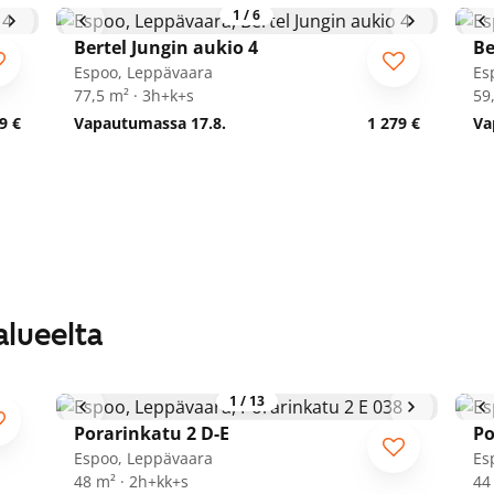
1
/
6
Bertel Jungin aukio 4
Be
Espoo, Leppävaara
Es
77,5 m² · 3h+k+s
59
9 €
Vapautumassa 17.8.
1 279 €
Va
alueelta
1
/
13
Porarinkatu 2 D-E
Po
Espoo, Leppävaara
Es
48 m² · 2h+kk+s
44