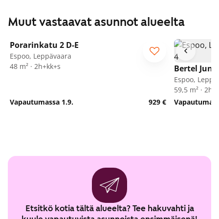
Muut vastaavat asunnot alueelta
1
/
18
Porarinkatu 2 D-E
Espoo, Leppävaara
48 m² · 2h+kk+s
Bertel Jung
Espoo, Leppä
59,5 m² · 2h+
Vapautumassa 1.9.
929 €
Vapautumassa
Etsitkö kotia tältä alueelta? Tee hakuvahti ja