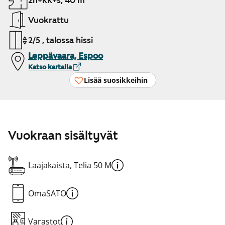
2h+kk+s, 40 m²
Vuokrattu
2/5 , talossa hissi
Leppävaara, Espoo
Katso kartalla
Lisää suosikkeihin
Vuokraan sisältyvät
Laajakaista, Telia 50 M
OmaSATO
Varastot