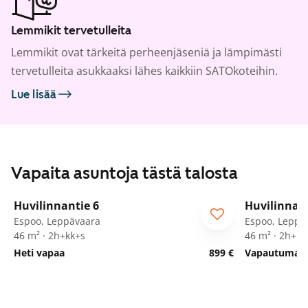
Lemmikit tervetulleita
Lemmikit ovat tärkeitä perheenjäseniä ja lämpimästi
tervetulleita asukkaaksi lähes kaikkiin SATOkoteihin.
Lue lisää
Vapaita asuntoja tästä talosta
1
/
15
Huvilinnantie 6
Huvilinnant
Espoo, Leppävaara
Espoo, Leppä
46 m² · 2h+kk+s
46 m² · 2h+kk
Heti vapaa
899 €
Vapautumassa