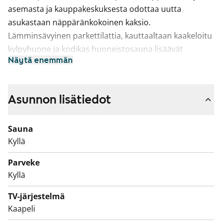
asemasta ja kauppakeskuksesta odottaa uutta
asukastaan näppäränkokoinen kaksio.
Lämminsävyinen parkettilattia, kauttaaltaan kaakeloitu
kylpyhuone ja kodikas huoneistosauna lisäävät
Näytä enemmän
asunnon viihtyisyyttä mukavasti. Lasitettu parveke
avautuu koilliseen Huvilinnanmäen puolelle.
Keittokomerossa on jää-pakastinkaappi ja nelilevyinen
Asunnon lisätiedot
liesi sekä tilavaraus mikroaaltouunille.
Sauna
Tervetuloa tutustumaan ja katsomaan, olisiko tämä
Kyllä
seuraava vuokrakotisi!
Parveke
Asuntojen parvekkeet ovat toistaiseksi käyttökiellossa
Kyllä
ja parvekkeille on suunnitteilla korjauksia. Käyttökiellon
ajalta maksetaan vuokrahyvitystä.
TV-järjestelmä
Kaapeli