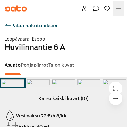
Val
Palaa hakutuloksiin
Leppävaara, Espoo
Huvilinnantie 6 A
Asunto
Pohjapiirros
Talon kuvat
Katso kaikki kuvat (10)
Näytetään dia 1 / 10
Vesimaksu 27 €/hlö/kk