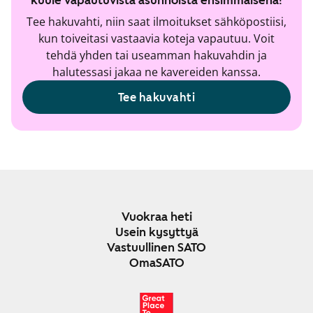
kuule vapautuvista asunnoista ensimmäisenä!
Tee hakuvahti, niin saat ilmoitukset sähköpostiisi,
kun toiveitasi vastaavia koteja vapautuu. Voit
tehdä yhden tai useamman hakuvahdin ja
halutessasi jakaa ne kavereiden kanssa.
Tee hakuvahti
Vuokraa heti
Usein kysyttyä
Vastuullinen SATO
OmaSATO