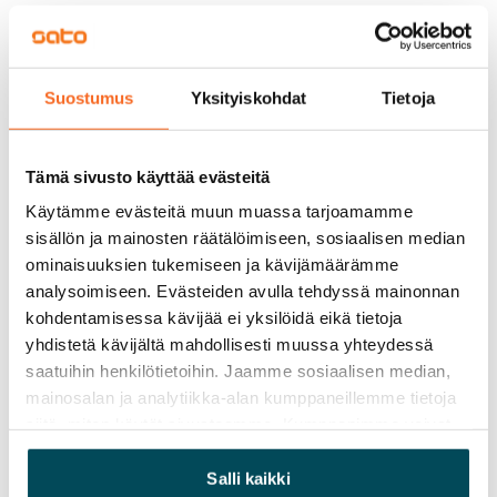
Vuokravakuus
0 €, (yrityksille min. 1 kk vuokra)
Suostumus
Yksityiskohdat
Tietoja
Kotivakuutus
Pakollinen, ei sisälly vuokraan
Tämä sivusto käyttää evästeitä
Vesimaksu
Käytämme evästeitä muun muassa tarjoamamme
27 €/hlö/kk
sisällön ja mainosten räätälöimiseen, sosiaalisen median
Sähkömaksu
ominaisuuksien tukemiseen ja kävijämäärämme
Vuokralainen solmii itse sähkösopimuksen.
analysoimiseen. Evästeiden avulla tehdyssä mainonnan
kohdentamisessa kävijää ei yksilöidä eikä tietoja
Laajakaista
yhdistetä kävijältä mahdollisesti muussa yhteydessä
Vuokraan sisältyy 50 M laajakaistaliittymä. Voit hankkia
saatuihin henkilötietoihin. Jaamme sosiaalisen median,
lisänopeutta etuhintaan ottamalla yhteyttä
mainosalan ja analytiikka-alan kumppaneillemme tietoja
siitä, miten käytät sivustoamme. Kumppanimme voivat
operaattoriin Telia.
yhdistää näitä tietoja muihin tietoihin, joita olet antanut
Lemmikit sallittu
heille tai joita on kerätty, kun olet käyttänyt heidän
Salli kaikki