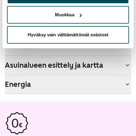
Kyllä
palvelujaan.
Savuton talo
Muokkaa
Ei
Hyväksy vain välttämättömät evästeet
Talon tiedot
Asuinalueen esittely ja kartta
Energia