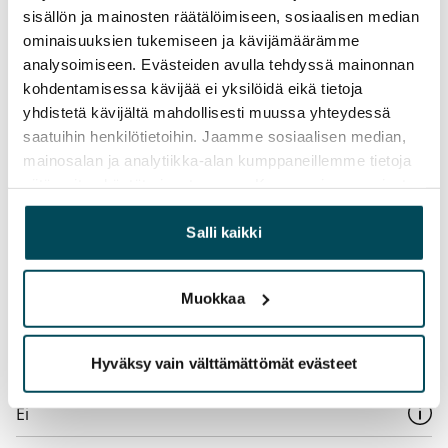
sisällön ja mainosten räätälöimiseen, sosiaalisen median
Pakollinen, ei sisälly vuokraan
ominaisuuksien tukemiseen ja kävijämäärämme
Vesimaksu
analysoimiseen. Evästeiden avulla tehdyssä mainonnan
27 €/hlö/kk
kohdentamisessa kävijää ei yksilöidä eikä tietoja
yhdistetä kävijältä mahdollisesti muussa yhteydessä
Sähkömaksu
saatuihin henkilötietoihin. Jaamme sosiaalisen median,
Vuokralainen solmii itse sähkösopimuksen.
mainosalan ja analytiikka-alan kumppaneillemme tietoja
siitä, miten käytät sivustoamme. Kumppanimme voivat
Laajakaista
yhdistää näitä tietoja muihin tietoihin, joita olet antanut
Vuokraan sisältyy 50 M laajakaistaliittymä. Voit hankkia
heille tai joita on kerätty, kun olet käyttänyt heidän
Salli kaikki
lisänopeutta etuhintaan ottamalla yhteyttä
palvelujaan.
operaattoriin Telia.
Muokkaa
Lemmikit sallittu
Kyllä
Hyväksy vain välttämättömät evästeet
Savuton talo
Ei