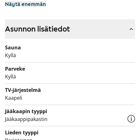
Näytä enemmän
liesituuletin, jääkaappipakastin ja apk-liitäntä.
Kylpyhuoneissa on tilaa pesukoneelle. Kaikissa
asunnoissa on oma sauna ja parveke tai oma piha-
Asunnon lisätiedot
alue. Talon A-portaassa on hissi.
Sauna
Kyllä
Parveke
Kyllä
TV-järjestelmä
Kaapeli
Jääkaapin tyyppi
Jääkaappipakastin
Lieden tyyppi