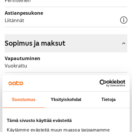
Perinteinen
Astianpesukone
Liitännät
Sopimus ja maksut
Vapautuminen
Vuokrattu
Varallisuusrajat
Ei
Vuokra
Suostumus
Yksityiskohdat
Tietoja
Vuokravakuus
0 €, (yrityksille min. 1 kk vuokra)
Tämä sivusto käyttää evästeitä
Käytämme evästeitä muun muassa tarjoamamme
Kotivakuutus