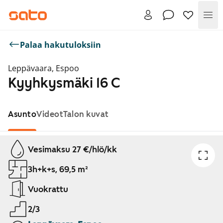
Val
Palaa hakutuloksiin
Leppävaara, Espoo
Kyyhkysmäki 16 C
Asunto
Videot
Talon kuvat
Näytetään dia 1 / 1
Vesimaksu 27 €/hlö/kk
3h+k+s, 69,5 m²
Vuokrattu
2/3