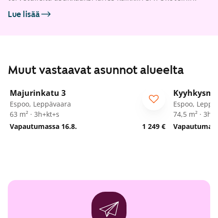
Lue lisää
Muut vastaavat asunnot alueelta
1
/
25
Majurinkatu 3
Kyyhkysmä
Espoo, Leppävaara
Espoo, Leppä
63 m² · 3h+kt+s
74,5 m² · 3h+
Vapautumassa 16.8.
1 249 €
Vapautumassa