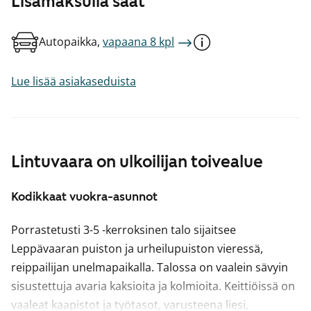
Lisämaksulla saat
Autopaikka,
vapaana 8 kpl
Lue lisää asiakaseduista
Lintuvaara on ulkoilijan toivealue
Kodikkaat vuokra-asunnot
Porrastetusti 3-5 -kerroksinen talo sijaitsee
Leppävaaran puiston ja urheilupuiston vieressä,
reippailijan unelmapaikalla. Talossa on vaalein sävyin
sisustettuja avaria kaksioita ja kolmioita. Keittiöissä on
vaaleat kaapistot ja työtasot, varusteena liesi,