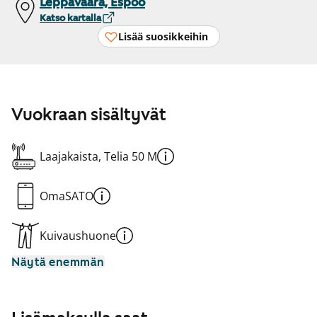
Leppävaara, Espoo
Katso kartalla
Lisää suosikkeihin
Vuokraan sisältyvät
Laajakaista, Telia 50 M
OmaSATO
Kuivaushuone
Näytä enemmän