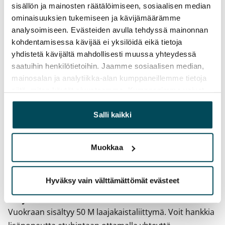
Vuokrasopimus
sisällön ja mainosten räätälöimiseen, sosiaalisen median
Toistaiseksi voimassa oleva, minimi asumisaika
ominaisuuksien tukemiseen ja kävijämäärämme
12 kk
analysoimiseen. Evästeiden avulla tehdyssä mainonnan
kohdentamisessa kävijää ei yksilöidä eikä tietoja
Irtisanomis­mahdollisuus
yhdistetä kävijältä mahdollisesti muussa yhteydessä
12 kk vuokrasopimuksesta tai sopimussakolla
saatuihin henkilötietoihin. Jaamme sosiaalisen median,
aiemmin
mainosalan ja analytiikka-alan kumppaneillemme tietoja
siitä, miten käytät sivustoamme. Kumppanimme voivat
Kotivakuutus
yhdistää näitä tietoja muihin tietoihin, joita olet antanut
Pakollinen, ei sisälly vuokraan
heille tai joita on kerätty, kun olet käyttänyt heidän
Salli kaikki
palvelujaan.
Vesimaksu
Kulutuksen mukaan
Muokkaa
Sähkömaksu
Vuokralainen solmii itse sähkösopimuksen.
Hyväksy vain välttämättömät evästeet
Laajakaista
Vuokraan sisältyy 50 M laajakaistaliittymä. Voit hankkia