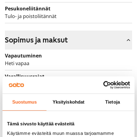
autopaikkasopimuksesta tulee maksullinen
Pesukoneliitännät
automaattisesti, 1 kuukauden irtisanomisajalla.
Tulo- ja poistoliitännät
Vuokrasopimuksen tekee Kiinteistöhuolto Tahti. Lisäksi
sähköauton latauksesta hallissa maksetaan normaali
10 €/kk suuruinen maksu sekä asukkaan käyttämä
Sopimus ja maksut
lataussähkö, molemmat myös ensimmäisten kuuden
kuukauden osalta.
Vapautuminen
Heti vapaa
Varallisuusrajat
Ei
Vuokra
Suostumus
Yksityiskohdat
Tietoja
1 249 €/kk
Vuokravakuus
Tämä sivusto käyttää evästeitä
0 €, (yrityksille min. 1 kk vuokra)
Käytämme evästeitä muun muassa tarjoamamme