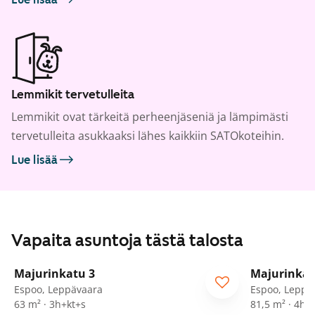
Lemmikit tervetulleita
Lemmikit ovat tärkeitä perheenjäseniä ja lämpimästi
tervetulleita asukkaaksi lähes kaikkiin SATOkoteihin.
Lue lisää
Vapaita asuntoja tästä talosta
1
/
25
Majurinkatu 3
Majurinkat
Espoo, Leppävaara
Espoo, Leppä
63 m² · 3h+kt+s
81,5 m² · 4h+