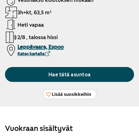
Vesimaksu kulutuksen mukaan
3h+kt, 63,5 m²
Heti vapaa
2/8 , talossa hissi
Leppävaara, Espoo
Katso kartalla
Hae tätä asuntoa
Lisää suosikkeihin
Vuokraan sisältyvät