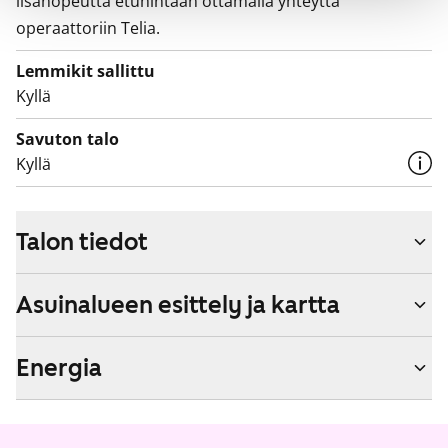
lisänopeutta etuhintaan ottamalla yhteyttä
operaattoriin Telia.
Lemmikit sallittu
Kyllä
Savuton talo
Kyllä
Talon tiedot
Asuinalueen esittely ja kartta
Energia