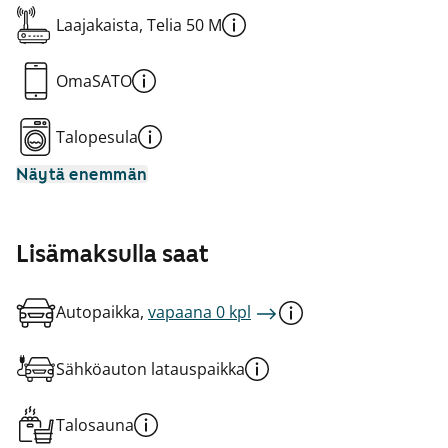
Laajakaista, Telia 50 M
OmaSATO
Talopesula
Näytä enemmän
Lisämaksulla saat
Autopaikka,
vapaana 0 kpl
Sähköauton latauspaikka
Talosauna