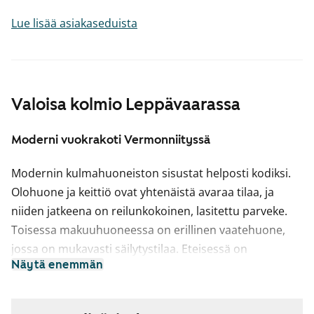
Lue lisää asiakaseduista
Valoisa kolmio Leppävaarassa
Moderni vuokrakoti Vermonniityssä
Modernin kulmahuoneiston sisustat helposti kodiksi.
Olohuone ja keittiö ovat yhtenäistä avaraa tilaa, ja
niiden jatkeena on reilunkokoinen, lasitettu parveke.
Toisessa makuuhuoneessa on erillinen vaatehuone,
jossa on mukavasti säilytystilaa. Eteisessä on
Näytä enemmän
peiliovellinen kaapisto ja ikkunoissa on valmiina
sälekaihtimet.