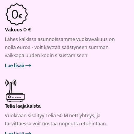
Vakuus 0 €
Lähes kaikissa asunnoissamme vuokravakuus on
nolla euroa - voit käyttää säästyneen summan
vaikkapa uuden kodin sisustamiseen!
Lue lisää
Telia laajakaista
Vuokraan sisältyy Telia 50 M nettiyhteys, ja
tarvittaessa voit nostaa nopeutta etuhintaan.
Lue lisää