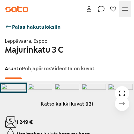
Val
Palaa hakutuloksiin
Leppävaara, Espoo
Majurinkatu 3 C
Asunto
Pohjapiirros
Videot
Talon kuvat
Katso kaikki kuvat (12)
Näytetään dia 1 / 12
1 249 €