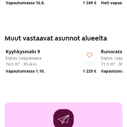
Vapautumassa 16.8.
1 249 €
Heti vapaa
Muut vastaavat asunnot alueelta
1
/
28
Kyyhkysmäki 9
Runoratsu
Espoo, Leppävaara
Espoo, Leppä
74,5 m² · 3h+k+s
71,5 m² · 3h+
Vapautumassa 1.10.
1 229 €
Vapautumassa