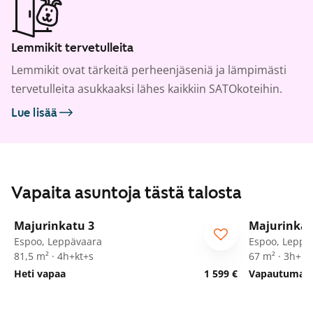
Lemmikit tervetulleita
Lemmikit ovat tärkeitä perheenjäseniä ja lämpimästi
tervetulleita asukkaaksi lähes kaikkiin SATOkoteihin.
Lue lisää
Vapaita asuntoja tästä talosta
1
/
25
Majurinkatu 3
Majurinkat
Espoo, Leppävaara
Espoo, Leppä
81,5 m² · 4h+kt+s
67 m² · 3h+kt
Heti vapaa
1 599 €
Vapautumassa