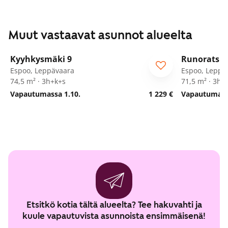
Muut vastaavat asunnot alueelta
1
/
28
Kyyhkysmäki 9
Runoratsu
Espoo, Leppävaara
Espoo, Leppä
74,5 m² · 3h+k+s
71,5 m² · 3h+
Vapautumassa 1.10.
1 229 €
Vapautumassa
Etsitkö kotia tältä alueelta? Tee hakuvahti ja
kuule vapautuvista asunnoista ensimmäisenä!