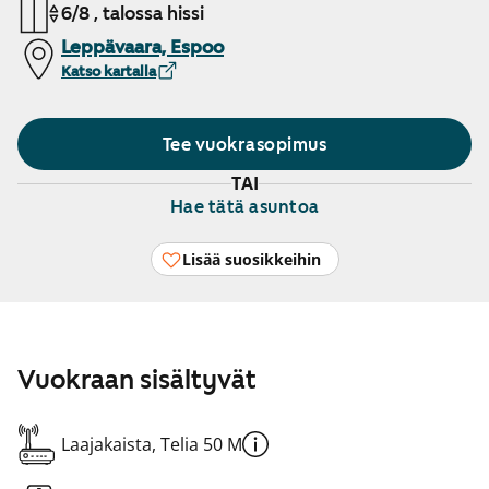
6/8 , talossa hissi
Leppävaara, Espoo
Katso kartalla
Tee vuokrasopimus
TAI
Hae tätä asuntoa
Lisää suosikkeihin
Vuokraan sisältyvät
Laajakaista, Telia 50 M