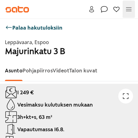
Val
Palaa hakutuloksiin
Leppävaara, Espoo
Majurinkatu 3 B
Asunto
Pohjapiirros
Videot
Talon kuvat
Näytetään dia 1 / 1
1 249 €
Vesimaksu kulutuksen mukaan
3h+kt+s, 63 m²
Vapautumassa 16.8.