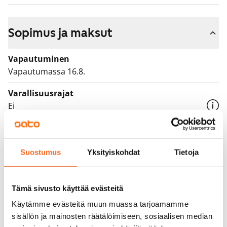
Vuokrasopimuksen tekee Kiinteistöhuolto Tahti. Lisäksi
sähköauton latauksesta hallissa maksetaan normaali
Sopimus ja maksut
10 €/kk suuruinen maksu sekä asukkaan käyttämä
lataussähkö, molemmat myös ensimmäisten kuuden
Vapautuminen
kuukauden osalta.
Vapautumassa 16.8.
Varallisuusrajat
Ei
Vuokra
1 249 €/kk
Suostumus
Yksityiskohdat
Tietoja
Vuokravakuus
0 €, (yrityksille min. 1 kk vuokra)
Tämä sivusto käyttää evästeitä
Vuokrasopimus
Käytämme evästeitä muun muassa tarjoamamme
Toistaiseksi voimassa oleva, minimi asumisaika
sisällön ja mainosten räätälöimiseen, sosiaalisen median
12 kk