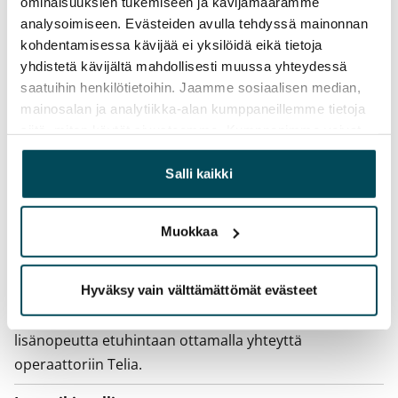
ominaisuuksien tukemiseen ja kävijämäärämme
analysoimiseen. Evästeiden avulla tehdyssä mainonnan
Irtisanomis­mahdollisuus
kohdentamisessa kävijää ei yksilöidä eikä tietoja
12 kk vuokrasopimuksesta tai sopimussakolla
yhdistetä kävijältä mahdollisesti muussa yhteydessä
aiemmin
saatuihin henkilötietoihin. Jaamme sosiaalisen median,
mainosalan ja analytiikka-alan kumppaneillemme tietoja
Kotivakuutus
siitä, miten käytät sivustoamme. Kumppanimme voivat
Pakollinen, ei sisälly vuokraan
yhdistää näitä tietoja muihin tietoihin, joita olet antanut
Vesimaksu
heille tai joita on kerätty, kun olet käyttänyt heidän
Salli kaikki
Kulutuksen mukaan
palvelujaan.
Muokkaa
Sähkömaksu
Vuokralainen solmii itse sähkösopimuksen.
Hyväksy vain välttämättömät evästeet
Laajakaista
Vuokraan sisältyy 50 M laajakaistaliittymä. Voit hankkia
lisänopeutta etuhintaan ottamalla yhteyttä
operaattoriin Telia.