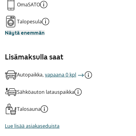
OmaSATO
Talopesula
Näytä enemmän
Lisämaksulla saat
Autopaikka,
vapaana 0 kpl
Sähköauton latauspaikka
Talosauna
Lue lisää asiakaseduista