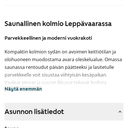
Saunallinen kolmio Leppävaarassa
Parvekkeellinen ja moderni vuokrakoti
Kompaktin kolmion sydän on avoimen keittiötilan ja
olohuoneen muodostama avara oleskelualue. Omassa
saunassa rentoudut päivän päätteeksi ja lasitetulle
parvekkeelle voit sisustaa viihtyisän kesäpaikan.
Vaaleat pinnat ja suuret ikkunat tekevät kodista
Näytä enemmän
valoisan. Eteisessä on peiliovellinen kaapisto ja
ikkunoissa valmiina sälekaihtimet. Toiseen
makuuhuoneeseen on kulku sängyn molemmin puolin.
Asunnon lisätiedot
Pienemmästä makuuhuoneesta sisustat esimerkiksi
viihtyisän työnurkkauksen tai lastenhuoneen.