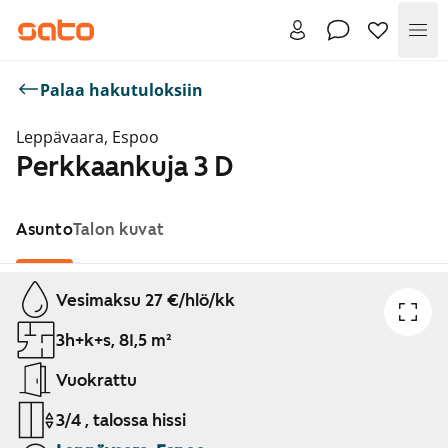
Val
Palaa hakutuloksiin
Leppävaara, Espoo
Perkkaankuja 3 D
Asunto
Talon kuvat
Näytetään dia 1 / 1
Vesimaksu 27 €/hlö/kk
3h+k+s, 81,5 m²
Vuokrattu
3/4 , talossa hissi