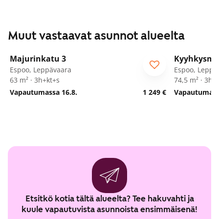
Muut vastaavat asunnot alueelta
1
/
25
Majurinkatu 3
Kyyhkysmä
Espoo, Leppävaara
Espoo, Leppä
63 m² · 3h+kt+s
74,5 m² · 3h+
Vapautumassa 16.8.
1 249 €
Vapautumassa
Etsitkö kotia tältä alueelta? Tee hakuvahti ja
kuule vapautuvista asunnoista ensimmäisenä!