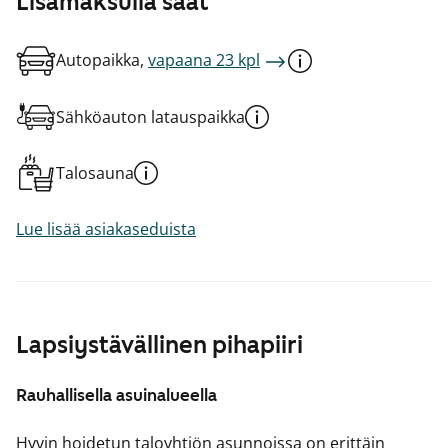
Lisämaksulla saat
Autopaikka,
vapaana 23 kpl
Sähköauton latauspaikka
Talosauna
Lue lisää asiakaseduista
Lapsiystävällinen pihapiiri
Rauhallisella asuinalueella
Hyvin hoidetun taloyhtiön asunnoissa on erittäin