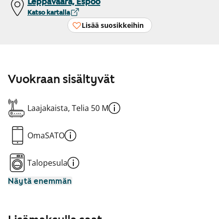
Leppävaara, Espoo
Katso kartalla
Lisää suosikkeihin
Vuokraan sisältyvät
Laajakaista, Telia 50 M
OmaSATO
Talopesula
Näytä enemmän