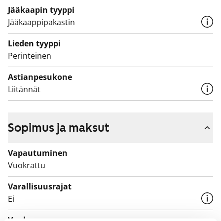
Jääkaapin tyyppi
Jääkaappipakastin
Lieden tyyppi
Perinteinen
Astianpesukone
Liitännät
Sopimus ja maksut
Vapautuminen
Vuokrattu
Varallisuusrajat
Ei
Vuokra