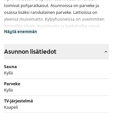
toimivat pohjaratkaisut. Asunnoissa on parveke ja
osassa lisäksi ranskalainen parveke. Lattioissa on
yleensä muovimatto. Kylpyhuoneissa on useimmiten
kosteiden tilojen muovimatto ja kaakeloidut seinät.
Näytä enemmän
Asunnon lisätiedot
Sauna
Kyllä
Parveke
Kyllä
TV-järjestelmä
Kaapeli