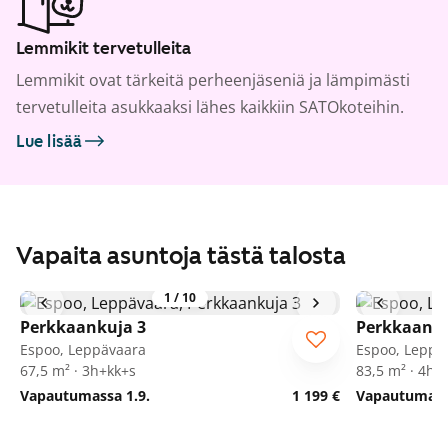
Lemmikit tervetulleita
Lemmikit ovat tärkeitä perheenjäseniä ja lämpimästi
tervetulleita asukkaaksi lähes kaikkiin SATOkoteihin.
Lue lisää
Vapaita asuntoja tästä talosta
1
/
10
Perkkaankuja 3
Perkkaanku
Espoo, Leppävaara
Espoo, Leppä
67,5 m² · 3h+kk+s
83,5 m² · 4h+
Vapautumassa 1.9.
1 199 €
Vapautumassa