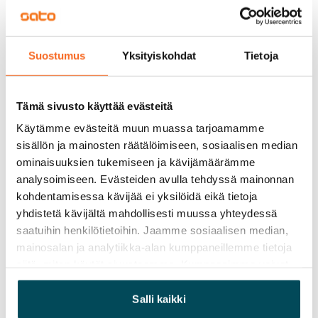
Vuokravakuus
0 €, (yrityksille min. 1 kk vuokra)
Suostumus
Yksityiskohdat
Tietoja
Kotivakuutus
Pakollinen, ei sisälly vuokraan
Tämä sivusto käyttää evästeitä
Vesimaksu
Käytämme evästeitä muun muassa tarjoamamme
27 €/hlö/kk
sisällön ja mainosten räätälöimiseen, sosiaalisen median
ominaisuuksien tukemiseen ja kävijämäärämme
Sähkömaksu
analysoimiseen. Evästeiden avulla tehdyssä mainonnan
Vuokralainen solmii itse sähkösopimuksen.
kohdentamisessa kävijää ei yksilöidä eikä tietoja
yhdistetä kävijältä mahdollisesti muussa yhteydessä
Laajakaista
saatuihin henkilötietoihin. Jaamme sosiaalisen median,
Vuokraan sisältyy 50 M laajakaistaliittymä. Voit hankkia
mainosalan ja analytiikka-alan kumppaneillemme tietoja
lisänopeutta etuhintaan ottamalla yhteyttä
siitä, miten käytät sivustoamme. Kumppanimme voivat
operaattoriin Telia.
yhdistää näitä tietoja muihin tietoihin, joita olet antanut
heille tai joita on kerätty, kun olet käyttänyt heidän
Salli kaikki
Lemmikit sallittu
palvelujaan.