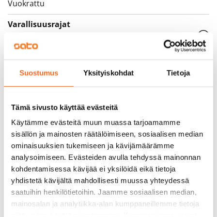
Vuokrattu
Varallisuusrajat
Ei
Vuokra
Suostumus
Yksityiskohdat
Tietoja
Vuokravakuus
0 €, (yrityksille min. 1 kk vuokra)
Tämä sivusto käyttää evästeitä
Kotivakuutus
Pakollinen, ei sisälly vuokraan
Käytämme evästeitä muun muassa tarjoamamme
sisällön ja mainosten räätälöimiseen, sosiaalisen median
Vesimaksu
ominaisuuksien tukemiseen ja kävijämäärämme
Kulutuksen mukaan
analysoimiseen. Evästeiden avulla tehdyssä mainonnan
kohdentamisessa kävijää ei yksilöidä eikä tietoja
Sähkömaksu
yhdistetä kävijältä mahdollisesti muussa yhteydessä
Vuokralainen solmii itse sähkösopimuksen.
saatuihin henkilötietoihin. Jaamme sosiaalisen median,
mainosalan ja analytiikka-alan kumppaneillemme tietoja
Laajakaista
siitä, miten käytät sivustoamme. Kumppanimme voivat