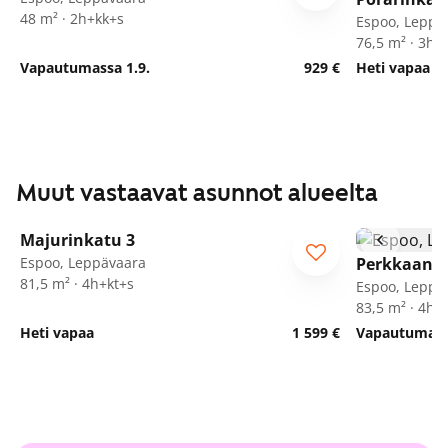
48 m² · 2h+kk+s
Espoo, Leppä
76,5 m² · 3h+
Vapautumassa 1.9.
929 €
Heti vapaa
Muut vastaavat asunnot alueelta
1
/
25
Majurinkatu 3
Espoo, Leppävaara
Perkkaanku
81,5 m² · 4h+kt+s
Espoo, Leppä
83,5 m² · 4h+
Heti vapaa
1 599 €
Vapautumassa