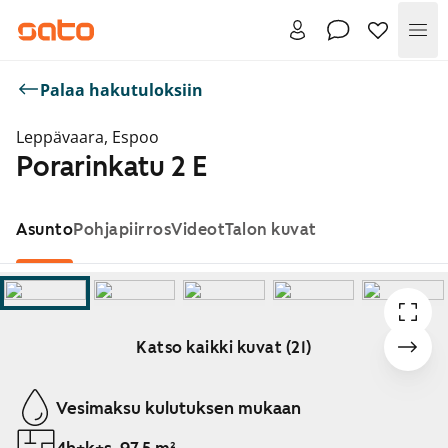
Val
Palaa hakutuloksiin
Leppävaara, Espoo
Porarinkatu 2 E
Asunto
Pohjapiirros
Videot
Talon kuvat
Katso kaikki kuvat (21)
Näytetään dia 1 / 21
Vesimaksu kulutuksen mukaan