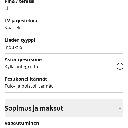
Piha / terassi
Ei
Asukasmäärään perustuva vesimaksu muuttuu
1.12.2024 alkaen vedenkulutukseen perustuvaan
TV-järjestelmä
vesimaksuun.
Kaapeli
Asukasmäärään perustuva vesimaksu muuttuu
Lieden tyyppi
1.12.2024 alkaen vedenkulutukseen perustuvaan
Induktio
vesimaksuun.
Astianpesukone
Kyllä, integroitu
Pesukoneliitännät
Tulo- ja poistoliitännät
Sopimus ja maksut
Vapautuminen