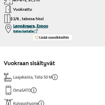
4h+k+s, 97,5 m²
Vuokrattu
2/6 , talossa hissi
Leppävaara, Espoo
Katso kartalla
Lisää suosikkeihin
Vuokraan sisältyvät
Laajakaista, Telia 50 M
OmaSATO
Kuivaushuone