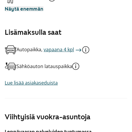
Näytä enemmän
Lisämaksulla saat
Autopaikka,
vapaana 4 kpl
Sähköauton latauspaikka
Lue lisää asiakaseduista
Viihtyisiä vuokra-asuntoja
Leppävaaran palveluiden tuntumassa