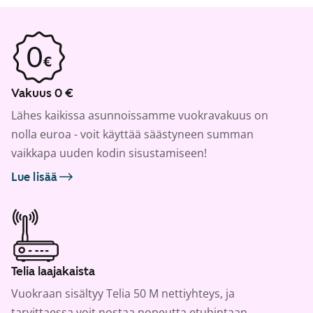
Vakuus 0 €
Lähes kaikissa asunnoissamme vuokravakuus on
nolla euroa - voit käyttää säästyneen summan
vaikkapa uuden kodin sisustamiseen!
Lue lisää
Telia laajakaista
Vuokraan sisältyy Telia 50 M nettiyhteys, ja
tarvittaessa voit nostaa nopeutta etuhintaan.