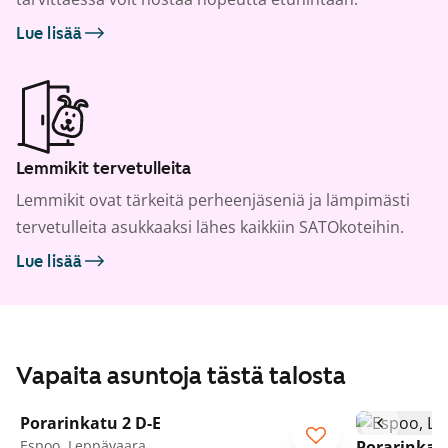
Lue lisää
Lemmikit tervetulleita
Lemmikit ovat tärkeitä perheenjäseniä ja lämpimästi
tervetulleita asukkaaksi lähes kaikkiin SATOkoteihin.
Lue lisää
Vapaita asuntoja tästä talosta
1
/
18
Porarinkatu 2 D-E
Espoo, Leppävaara
Porarinkatu