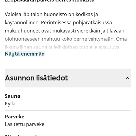
Valoisa läpitalon huoneisto on kodikas ja
käytännöllinen. Perinteisessä pohjaratkaisussa
makuuhuoneet ovat mukavasti vierekkäin ja tilavaan
olohuoneeseen mahtuu koko perhe viihtymään. Oma
ikkunallinen sauna ja leikkipihan puolelle avautuva
Näytä enemmän
lasitettu parveke lisäävät kodin viihtyisyyttä reilusti.
Asuinhuoneissa on tammiparketti- tai laminaattilattiat.
Kylpyhuoneessa on mukavuuslattialämmitys, hillityn
Asunnon lisätiedot
harmaa lattialaatoitus ja isot valkoiset seinäkaakelit.
Keittiössä on tummanharmaa laminaattityötaso,
Sauna
valkoiset kaapistot sekä harmaat Kaakelikeskuksen
Kyllä
kalustevälikaakeloinnit. Vakiovarusteina on iso
Parveke
jääkaappi ja erillinen pakastin, astianpesukone ja
Lasitettu parveke
keraaminen liesitaso kalusteuuneineen.
Keittiökaapistossa on tilavaraus mikroaaltouunille.