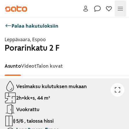
Val
Palaa hakutuloksiin
Leppävaara, Espoo
Porarinkatu 2 F
Asunto
Videot
Talon kuvat
Näytetään dia 1 / 1
Vesimaksu kulutuksen mukaan
2h+kk+s, 44 m²
Vuokrattu
5/6 , talossa hissi