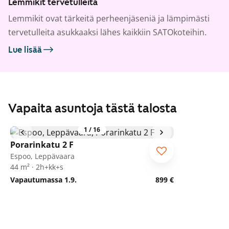
Lemmikit tervetulleita
Lemmikit ovat tärkeitä perheenjäseniä ja lämpimästi
tervetulleita asukkaaksi lähes kaikkiin SATOkoteihin.
Lue lisää
Vapaita asuntoja tästä talosta
1
/
16
Porarinkatu 2 F
Espoo, Leppävaara
44 m² · 2h+kk+s
Vapautumassa 1.9.
899 €