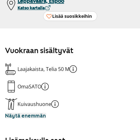
Leppävaara, Espoo
Katso kartalla
Lisää suosikkeihin
Vuokraan sisältyvät
Laajakaista, Telia 50 M
OmaSATO
Kuivaushuone
Näytä enemmän