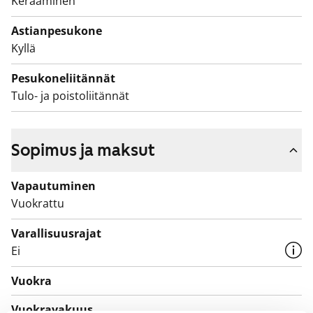
Keraaminen
Astianpesukone
Kyllä
Pesukoneliitännät
Tulo- ja poistoliitännät
Sopimus ja maksut
Vapautuminen
Vuokrattu
Varallisuusrajat
Ei
Vuokra
Vuokravakuus