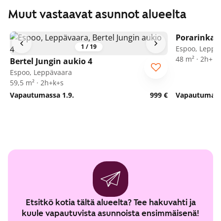
Muut vastaavat asunnot alueelta
Porarinkatu
1
/
19
Espoo, Leppä
48 m² · 2h+kk
Bertel Jungin aukio 4
Espoo, Leppävaara
59,5 m² · 2h+k+s
Vapautumassa 1.9.
999 €
Vapautumassa
Etsitkö kotia tältä alueelta? Tee hakuvahti ja
kuule vapautuvista asunnoista ensimmäisenä!