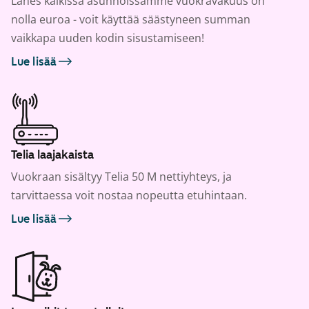
Lähes kaikissa asunnoissamme vuokravakuus on
nolla euroa - voit käyttää säästyneen summan
vaikkapa uuden kodin sisustamiseen!
Lue lisää
Telia laajakaista
Vuokraan sisältyy Telia 50 M nettiyhteys, ja
tarvittaessa voit nostaa nopeutta etuhintaan.
Lue lisää