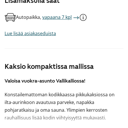
Lisämaksulla saat
Autopaikka,
vapaana 7 kpl
Lue lisää asiakaseduista
Kaksio kompaktissa mallissa
Valoisa vuokra-asunto Vallikalliossa!
Konstailemattoman kodikkaassa pikkukaksiossa on
ilta-aurinkoon avautuva parveke, napakka
pohjaratkaisu ja oma sauna. Ylimpien kerrosten
rauhallisuus lisää kodin viihtyisyyttä mukavasti.