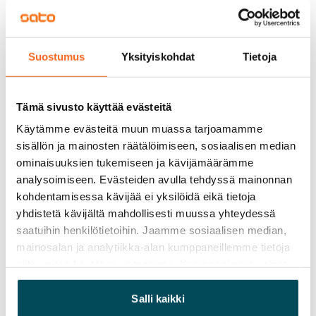
0 €, (yrityksille min. 1 kk vuokra)
Kotivakuutus
Suostumus
Yksityiskohdat
Tietoja
Pakollinen, ei sisälly vuokraan
Vesimaksu
Tämä sivusto käyttää evästeitä
Kulutuksen mukaan
Käytämme evästeitä muun muassa tarjoamamme
Sähkömaksu
sisällön ja mainosten räätälöimiseen, sosiaalisen median
Vuokralainen solmii itse sähkösopimuksen.
ominaisuuksien tukemiseen ja kävijämäärämme
analysoimiseen. Evästeiden avulla tehdyssä mainonnan
Laajakaista
kohdentamisessa kävijää ei yksilöidä eikä tietoja
Vuokraan sisältyy 50 M laajakaistaliittymä. Voit hankkia
yhdistetä kävijältä mahdollisesti muussa yhteydessä
lisänopeutta etuhintaan ottamalla yhteyttä
saatuihin henkilötietoihin. Jaamme sosiaalisen median,
operaattoriin Telia.
mainosalan ja analytiikka-alan kumppaneillemme tietoja
siitä, miten käytät sivustoamme. Kumppanimme voivat
Lemmikit sallittu
yhdistää näitä tietoja muihin tietoihin, joita olet antanut
Kyllä
heille tai joita on kerätty, kun olet käyttänyt heidän
Salli kaikki
palvelujaan.