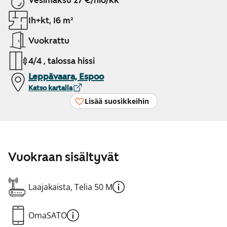
Vesimaksu 27 €/hlö/kk
1h+kt, 16 m²
Vuokrattu
4/4 , talossa hissi
Leppävaara, Espoo
Katso kartalla
Lisää suosikkeihin
Vuokraan sisältyvät
Laajakaista, Telia 50 M
OmaSATO