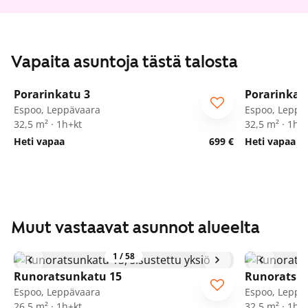
Vapaita asuntoja tästä talosta
1
/
37
Porarinkatu 3
Porarinkat
Espoo, Leppävaara
Espoo, Leppä
32,5 m² · 1h+kt
32,5 m² · 1h+
Heti vapaa
699 €
Heti vapaa
Muut vastaavat asunnot alueelta
1
/
58
Runoratsunkatu 15
Runoratsu
Espoo, Leppävaara
Espoo, Leppä
26,5 m² · 1h+kt
32,5 m² · 1h+