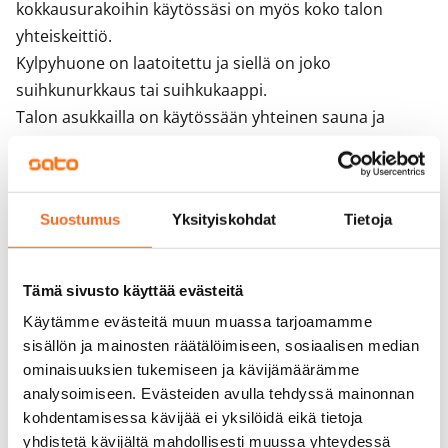
kokkausurakoihin käytössäsi on myös koko talon 
yhteiskeittiö.

Kylpyhuone on laatoitettu ja siellä on joko 
suihkunurkkaus tai suihkukaappi.

Talon asukkailla on käytössään yhteinen sauna ja 
pesutupa.

Tarvitsetko menopelillesi parkkipaikkaa? Vuokraamme 
sekä sähkötolpallisia että -tolpattomia ja katettuja 
Suostumus
Yksityiskohdat
Tietoja
parkkipaikkoja. Varaa omasi vuokrasopimuksen teon 
yhteydessä!
Tämä sivusto käyttää evästeitä
Sopimus ja maksut
Käytämme evästeitä muun muassa tarjoamamme
sisällön ja mainosten räätälöimiseen, sosiaalisen median
ominaisuuksien tukemiseen ja kävijämäärämme
Vapautuminen
analysoimiseen. Evästeiden avulla tehdyssä mainonnan
Vuokrattu
kohdentamisessa kävijää ei yksilöidä eikä tietoja
Varallisuusrajat
yhdistetä kävijältä mahdollisesti muussa yhteydessä