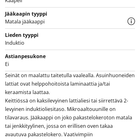
Kaapeli
pyykinpesun hoidat vaivattomasti talon tilavassa
pyykkihuoneessa.
Jääkaapin tyyppi
Matala jääkaappi
Talo on rakennusluvan mukaan huoneistohotelli, jonne
voit siirtää kirjat ja jossa asumiseen voit anoa tukia.
Lieden tyyppi
Sähkö kuuluu vuokraan, yhden ihmisen
Induktio
keskimääräinen kuukausikulutus on noin 120 kWh.
SATO pidättää oikeuden laskuttaa yli 120 kWh/hlö/kk
Astianpesukone
Ei
menevän sähkönkulutuksen asukkaalta.
Tarvitsetko parkkipaikkaa? Vuokraamme kulkupelillesi
Seinät on maalattu taitetulla vaalealla. Asuinhuoneiden 
lämpötolpallisia ja -tolpattomia pysäköintipaikkoja sekä
lattiat ovat helppohoitoista laminaattia ja/tai 
katospaikkoja.
keraamista laattaa.

Porarinkatu 3 tärkeää lisätietoa
Keittiössä on kaksilevyinen lattialiesi tai siirrettävä 2-
levyinen induktioliesitaso. Mikroaaltouunille on 
tilavaraus. Jääkaappi on joko pakastelokeroton matala 
tai jenkkityylinen, jossa on erillisen oven takaa 
avautuva pakastelokero. Vaativimpiin 