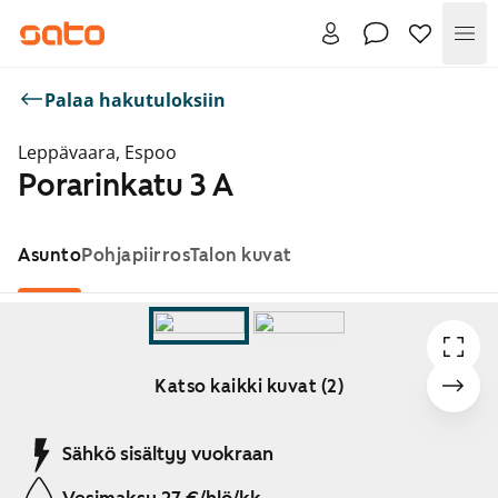
Val
Palaa hakutuloksiin
Leppävaara, Espoo
Porarinkatu 3 A
Asunto
Pohjapiirros
Talon kuvat
Katso kaikki kuvat (2)
Näytetään dia 1 / 2
Sähkö sisältyy vuokraan