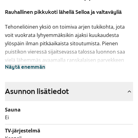
Rauhallinen pikkukoti lähellä Selloa ja valtaväyliä
Tehoneliöinen yksiö on toimiva arjen tukikohta, jota
voit vuokrata lyhyemmäksikin ajaksi kuukaudesta
ylöspäin ilman pitkäaikaista sitoutumista. Pienen
puistikon vieressä sijaitsevassa talossa luonnon saa
vielä lähemmäs avaamalla ranskalaisen parvekkeen
Näytä enemmän
oven. Säilytystila on keskitetty eteisen yhteyteen.
Asunnossa on laminaattilattia.
Talon palovaroittimet laukaisevat herkästi hälytyksen
Asunnon lisätiedot
ruoan valmistuksen yhteydessä. Suosittelemme siksi
käyttämään talon pohjakerroksessa sijaitsevaa
Sauna
yhteiskeittiötä ruoan valmistamiseen. Jääkaappi on
Ei
pakastelokeroton. Keittiön taso on helppohoitoista
laminaattia.
TV-järjestelmä
Näppärässä kylpyhuoneessa on suihkukaappi,