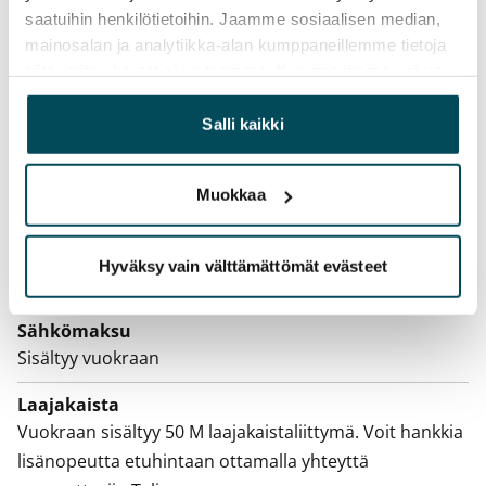
Ei
saatuihin henkilötietoihin. Jaamme sosiaalisen median,
mainosalan ja analytiikka-alan kumppaneillemme tietoja
Vuokra
siitä, miten käytät sivustoamme. Kumppanimme voivat
yhdistää näitä tietoja muihin tietoihin, joita olet antanut
Vuokravakuus
heille tai joita on kerätty, kun olet käyttänyt heidän
Salli kaikki
0 €, (yrityksille min. 1 kk vuokra)
palvelujaan.
Kotivakuutus
Muokkaa
Pakollinen, ei sisälly vuokraan
Vesimaksu
Hyväksy vain välttämättömät evästeet
27 €/hlö/kk
Sähkömaksu
Sisältyy vuokraan
Laajakaista
Vuokraan sisältyy 50 M laajakaistaliittymä. Voit hankkia
lisänopeutta etuhintaan ottamalla yhteyttä