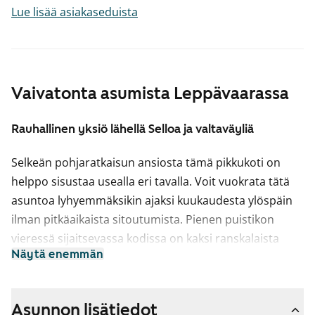
Lue lisää asiakaseduista
Vaivatonta asumista Leppävaarassa
Rauhallinen yksiö lähellä Selloa ja valtaväyliä
Selkeän pohjaratkaisun ansiosta tämä pikkukoti on
helppo sisustaa usealla eri tavalla. Voit vuokrata tätä
asuntoa lyhyemmäksikin ajaksi kuukaudesta ylöspäin
ilman pitkäaikaista sitoutumista. Pienen puistikon
vieressä sijaitsevassa kodissa on kaksi ranskalaista
Näytä enemmän
parveketta. Asunnossa on laminaattilattia. Säilytystilaa
on sekä keittiössä että eteisessä.
Asunnon keittosyvennys on sopivasti hieman sivussa
Asunnon lisätiedot
oleskelutilasta. Talon palovaroittimet laukaisevat