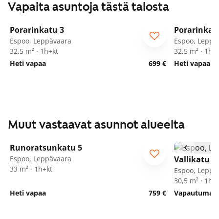
Vapaita asuntoja tästä talosta
1
/
37
Porarinkatu 3
Porarinkat
Espoo, Leppävaara
Espoo, Leppä
32,5 m² · 1h+kt
32,5 m² · 1h+
Heti vapaa
699 €
Heti vapaa
Muut vastaavat asunnot alueelta
1
/
37
Runoratsunkatu 5
Espoo, Leppävaara
Vallikatu 1
33 m² · 1h+kt
Espoo, Leppä
30,5 m² · 1h+
Heti vapaa
759 €
Vapautumassa