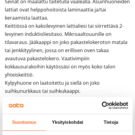
Seinät on maalattu taitetulla vaalealla. Asuinhuoneiden 
katospaikkoja.
lattiat ovat helppohoitoista laminaattia ja/tai 
Porarinkatu 3 tärkeää lisätietoa
keraamista laattaa.

Keittiössä on kaksilevyinen lattialiesi tai siirrettävä 2-
levyinen induktioliesitaso. Mikroaaltouunille on 
tilavaraus. Jääkaappi on joko pakastelokeroton matala 
tai jenkkityylinen, jossa on erillisen oven takaa 
avautuva pakastelokero. Vaativimpiin 
kokkausurakoihin käytössäsi on myös koko talon 
yhteiskeittiö.

Kylpyhuone on laatoitettu ja siellä on joko 
suihkunurkkaus tai suihkukaappi.

Talon asukkailla on käytössään yhteinen sauna ja 
pesutupa.

Tarvitsetko menopelillesi parkkipaikkaa? Vuokraamme 
Suostumus
Yksityiskohdat
Tietoja
sekä sähkötolpallisia että -tolpattomia ja katettuja 
parkkipaikkoja. Varaa omasi vuokrasopimuksen teon 