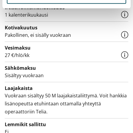
Irtisanomis­mahdollisuus
1 kalenterikuukausi
Kotivakuutus
Pakollinen, ei sisälly vuokraan
Vesimaksu
27 €/hlö/kk
Sähkömaksu
Sisältyy vuokraan
Laajakaista
Vuokraan sisältyy 50 M laajakaistaliittymä. Voit hankkia
lisänopeutta etuhintaan ottamalla yhteyttä
operaattoriin Telia.
Lemmikit sallittu
Ei