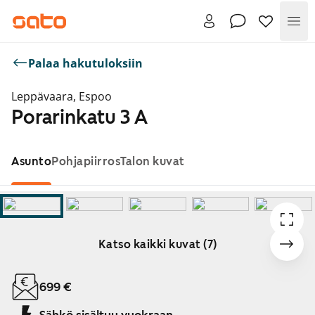
Val
Palaa hakutuloksiin
Leppävaara, Espoo
Porarinkatu 3 A
Asunto
Pohjapiirros
Talon kuvat
Katso kaikki kuvat (7)
Näytetään dia 1 / 7
699 €