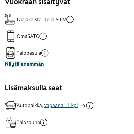
Vuokraan sisältyvät
Laajakaista, Telia 50 M
OmaSATO
Talopesula
Näytä enemmän
Lisämaksulla saat
Autopaikka,
vapaana 11 kpl
Talosauna