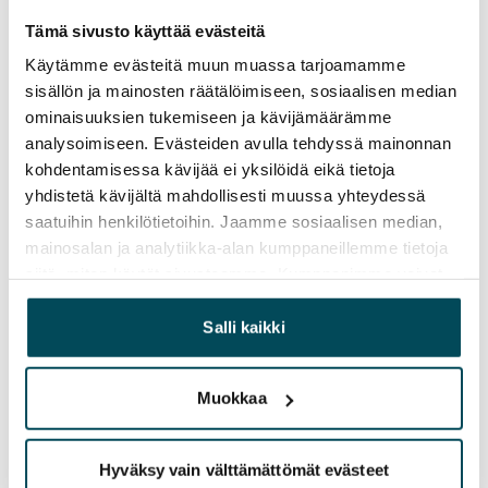
yhteydessä!
Tämä sivusto käyttää evästeitä
Käytämme evästeitä muun muassa tarjoamamme
Sopimus ja maksut
sisällön ja mainosten räätälöimiseen, sosiaalisen median
ominaisuuksien tukemiseen ja kävijämäärämme
analysoimiseen. Evästeiden avulla tehdyssä mainonnan
Vapautuminen
kohdentamisessa kävijää ei yksilöidä eikä tietoja
Heti vapaa
yhdistetä kävijältä mahdollisesti muussa yhteydessä
Varallisuusrajat
saatuihin henkilötietoihin. Jaamme sosiaalisen median,
Ei
mainosalan ja analytiikka-alan kumppaneillemme tietoja
siitä, miten käytät sivustoamme. Kumppanimme voivat
Vuokra
yhdistää näitä tietoja muihin tietoihin, joita olet antanut
699 €/kk
heille tai joita on kerätty, kun olet käyttänyt heidän
Salli kaikki
palvelujaan.
Vuokravakuus
649 €, (yrityksille min. 1 kk vuokra)
Muokkaa
Vuokrasopimus
Toistaiseksi voimassa oleva
Hyväksy vain välttämättömät evästeet