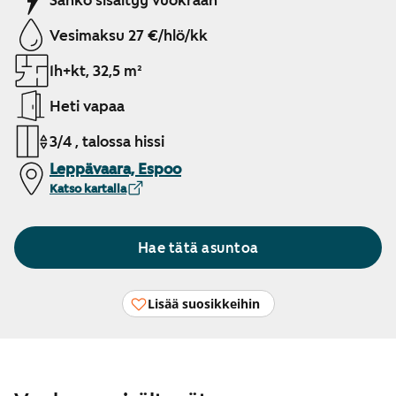
Sähkö sisältyy vuokraan
Vesimaksu 27 €/hlö/kk
1h+kt, 32,5 m²
Heti vapaa
3/4 , talossa hissi
Leppävaara, Espoo
Katso kartalla
Hae tätä asuntoa
Lisää suosikkeihin