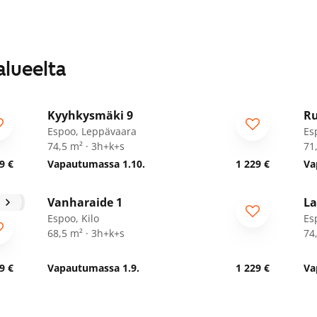
alueelta
1
/
28
Kyyhkysmäki 9
Ru
Espoo, Leppävaara
Es
74,5 m² · 3h+k+s
71
9 €
Vapautumassa 1.10.
1 229 €
Va
1
/
27
Vanharaide 1
La
Espoo, Kilo
Es
68,5 m² · 3h+k+s
74
9 €
Vapautumassa 1.9.
1 229 €
Va