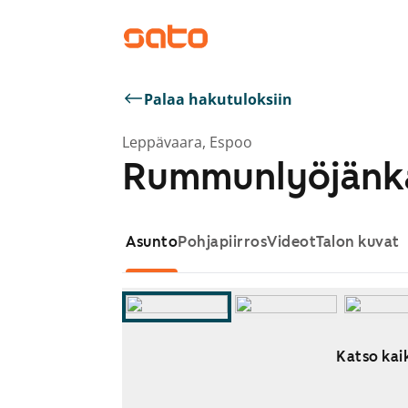
Palaa hakutuloksiin
Leppävaara, Espoo
Rummunlyöjänka
Asunto
Pohjapiirros
Videot
Talon kuvat
Katso kaik
Näytetään dia 1 / 12