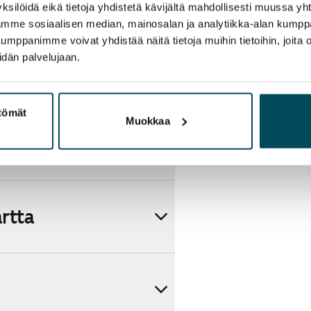
ksilöidä eikä tietoja yhdistetä kävijältä mahdollisesti muussa y
aamme sosiaalisen median, mainosalan ja analytiikka-alan kumppa
panimme voivat yhdistää näitä tietoja muihin tietoihin, joita olet
idän palvelujaan.
ttömät
Muokkaa
artta