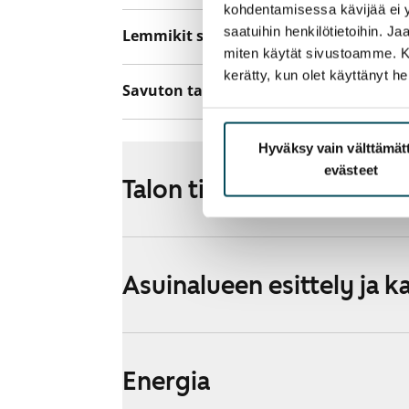
kohdentamisessa kävijää ei y
saatuihin henkilötietoihin. J
Lemmikit sallittu
Kyllä
miten käytät sivustoamme. Kump
kerätty, kun olet käyttänyt he
Savuton talo
Ei
Hyväksy vain välttämä
evästeet
Talon tiedot
Asuinalueen esittely ja k
Energia