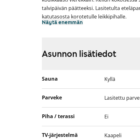
talvipäivän päätteeksi. Lasitetulta etelä
katutasosta korotetulle leikkipihalle.
Näytä enemmän
Asuinhuoneiden lattiamateriaalina on he
Kylpyhuoneessa on valkoiset seinäkaakeli
mukavuuslattialämmitys. Arkea sujuvoitta
Asunnon lisätiedot
Keittiön työtasot ovat wengepuuta mukail
kalusteväleissä on kauniin vaaleanharmaa 
pakastinkaappi ja nelilevyinen sähkölies
Sauna
Kyllä
tehostaa asunnossa sijaitsevasta tehostu
Parveke
Lasitettu parv
Piha / terassi
Ei
TV-järjestelmä
Kaapeli