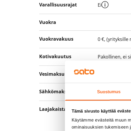
Varallisuusrajat
Ei
Vuokra
Vuokravakuus
0 €, (yrityksill
Kotivakuutus
Pakollinen, ei 
Vesimaksu
27 €/hlö/kk
Sähkömaksu
Vuokralainen s
Suostumus
Laajakaista
Vuokraan sisält
Tämä sivusto käyttää eväste
hankkia lisäno
Käytämme evästeitä muun mu
yhteyttä operaa
ominaisuuksien tukemiseen 