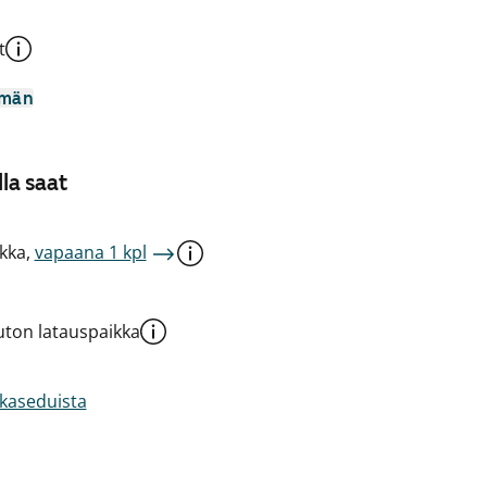
t
mmän
la saat
kka,
vapaana 1 kpl
ton latauspaikka
akaseduista