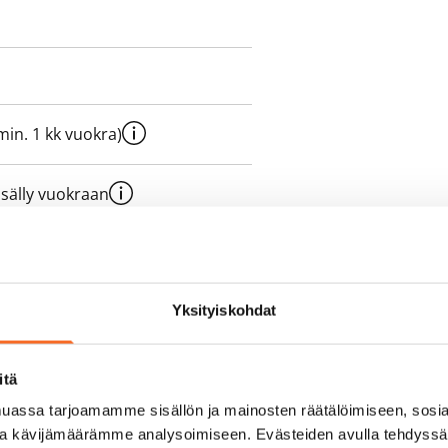
e min. 1 kk vuokra)
sisälly vuokraan
Yksityiskohdat
olmii itse sähkösopimuksen.
yy 50 M laajakaistaliittymä. Voit
itä
peutta etuhintaan ottamalla
assa tarjoamamme sisällön ja mainosten räätälöimiseen, sosia
ttoriin Telia.
ja kävijämäärämme analysoimiseen. Evästeiden avulla tehdyss