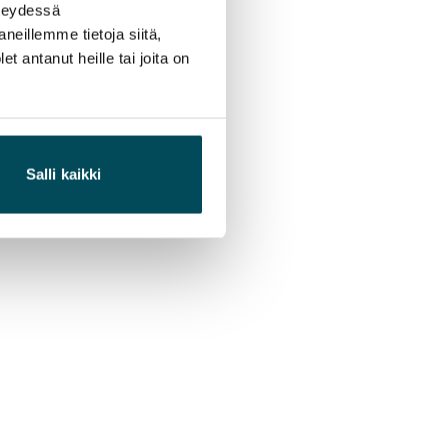
hteydessä
neillemme tietoja siitä,
 antanut heille tai joita on
Salli kaikki