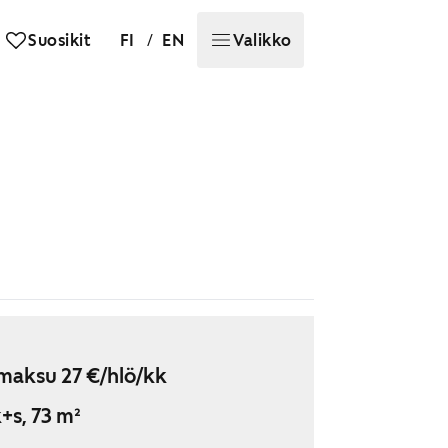
/
Suosikit
FI
EN
Valikko
maksu 27 €/hlö/kk
+s, 73 m²