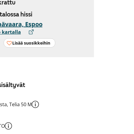
rattu
 talossa hissi
ävaara, Espoo
 kartalla
Lisää suosikkeihin
isältyvät
sta, Telia 50 M
TO