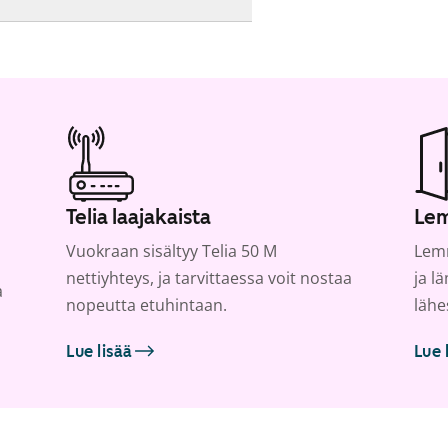
Telia laajakaista
Lem
Vuokraan sisältyy Telia 50 M
Lemm
nettiyhteys, ja tarvittaessa voit nostaa
ja l
a
nopeutta etuhintaan.
lähe
Lue lisää
Lue 