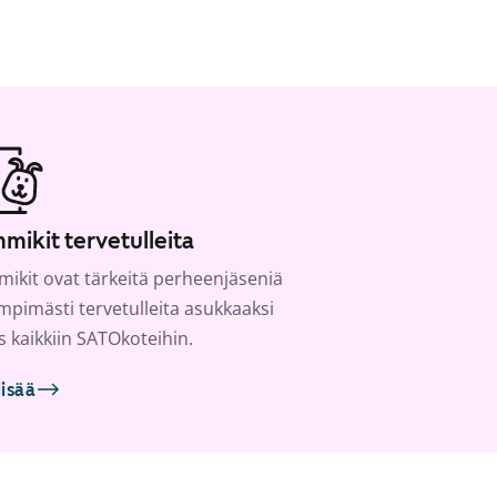
mikit tervetulleita
ikit ovat tärkeitä perheenjäseniä
ämpimästi tervetulleita asukkaaksi
s kaikkiin SATOkoteihin.
lisää