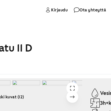
Kirjaudu
Ota yhteyttä
tu 11 D
Vesi
ki kuvat (12)
3h+k