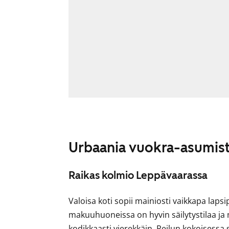
Urbaania vuokra-asumis
Raikas kolmio Leppävaarassa
Valoisa koti sopii mainiosti vaikkapa lapsi
makuuhuoneissa on hyvin säilytystilaa ja
kodikkaasti vierekkäin. Reilun kokoisessa