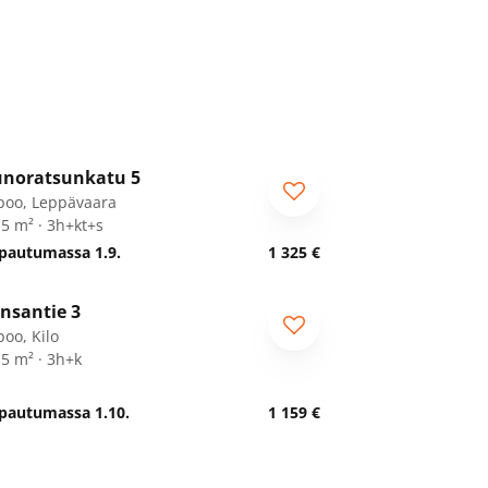
1
/
43
noratsunkatu 5
poo, Leppävaara
,5 m² · 3h+kt+s
pautumassa 1.9.
1 325 €
1
/
28
nsantie 3
poo, Kilo
,5 m² · 3h+k
pautumassa 1.10.
1 159 €