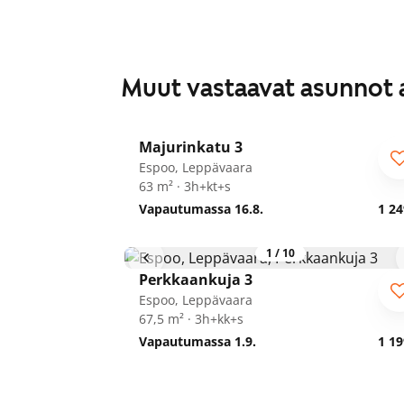
Muut vastaavat asunnot 
1
/
25
Majurinkatu 3
Espoo, Leppävaara
63 m² · 3h+kt+s
Vapautumassa 16.8.
1 24
1
/
10
Perkkaankuja 3
Espoo, Leppävaara
67,5 m² · 3h+kk+s
Vapautumassa 1.9.
1 19