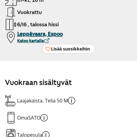
1h+kt, 26 m²
Vuokrattu
6/16 , talossa hissi
Leppävaara, Espoo
Katso kartalla
Lisää suosikkeihin
Vuokraan sisältyvät
Laajakaista, Telia 50 M
OmaSATO
Talopesula