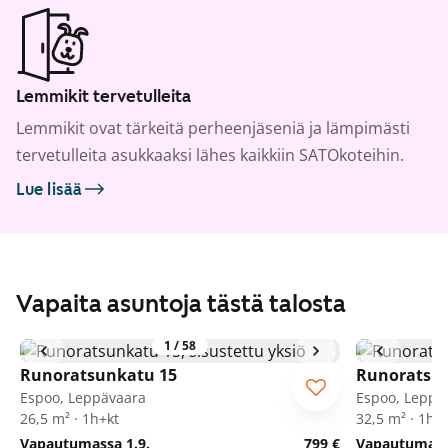
Lemmikit tervetulleita
Lemmikit ovat tärkeitä perheenjäseniä ja lämpimästi
tervetulleita asukkaaksi lähes kaikkiin SATOkoteihin.
Lue lisää
Vapaita asuntoja tästä talosta
1
/
58
Runoratsunkatu 15
Runoratsu
Espoo, Leppävaara
Espoo, Leppä
26,5 m² · 1h+kt
32,5 m² · 1h+
Vapautumassa 1.9.
799 €
Vapautumassa