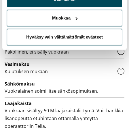
Ei
palvelujaan.
Vuokra
Muokkaa
Vuokravakuus
0 €, (yrityksille min. 1 kk vuokra)
Hyväksy vain välttämättömät evästeet
Kotivakuutus
Pakollinen, ei sisälly vuokraan
Vesimaksu
Kulutuksen mukaan
Sähkömaksu
Vuokralainen solmii itse sähkösopimuksen.
Laajakaista
Vuokraan sisältyy 50 M laajakaistaliittymä. Voit hankkia
lisänopeutta etuhintaan ottamalla yhteyttä
operaattoriin Telia.