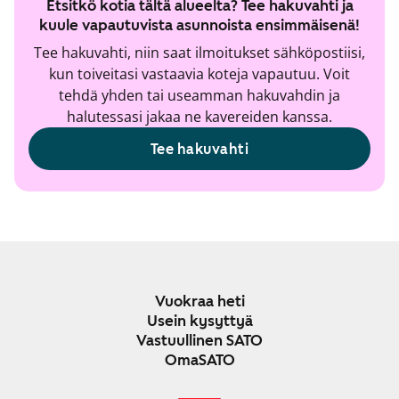
Etsitkö kotia tältä alueelta? Tee hakuvahti ja
kuule vapautuvista asunnoista ensimmäisenä!
Tee hakuvahti, niin saat ilmoitukset sähköpostiisi,
kun toiveitasi vastaavia koteja vapautuu. Voit
tehdä yhden tai useamman hakuvahdin ja
halutessasi jakaa ne kavereiden kanssa.
Tee hakuvahti
Vuokraa heti
Usein kysyttyä
Vastuullinen SATO
OmaSATO