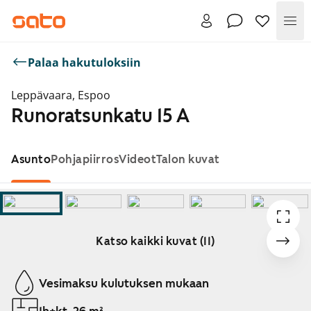
Val
Palaa hakutuloksiin
Leppävaara, Espoo
Runoratsunkatu 15 A
Asunto
Pohjapiirros
Videot
Talon kuvat
Katso kaikki kuvat (11)
Näytetään dia 1 / 11
Vesimaksu kulutuksen mukaan