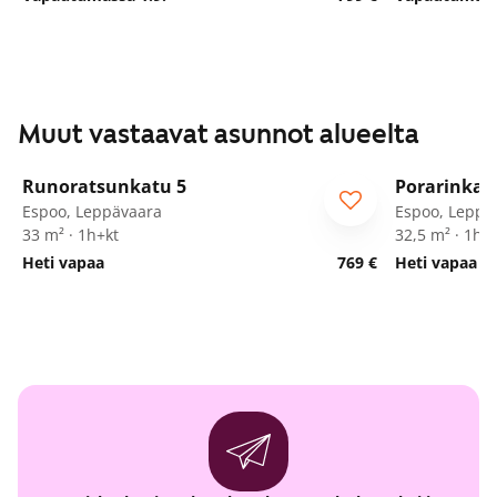
Muut vastaavat asunnot alueelta
1
/
39
Runoratsunkatu 5
Porarinkat
Espoo, Leppävaara
Espoo, Leppä
33 m² · 1h+kt
32,5 m² · 1h+
Heti vapaa
769 €
Heti vapaa