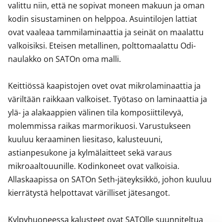
valittu niin, että ne sopivat moneen makuun ja oman 
kodin sisustaminen on helppoa. Asuintilojen lattiat 
ovat vaaleaa tammilaminaattia ja seinät on maalattu 
valkoisiksi. Eteisen metallinen, polttomaalattu Odi-
naulakko on SATOn oma malli.

Keittiössä kaapistojen ovet ovat mikrolaminaattia ja 
väriltään raikkaan valkoiset. Työtaso on laminaattia ja 
ylä- ja alakaappien välinen tila komposiittilevyä, 
molemmissa raikas marmorikuosi. Varustukseen 
kuuluu keraaminen liesitaso, kalusteuuni, 
astianpesukone ja kylmälaitteet sekä varaus 
mikroaaltouunille. Kodinkoneet ovat valkoisia. 
Allaskaapissa on SATOn Seth-jäteyksikkö, johon kuuluu 
kierrätystä helpottavat värilliset jätesangot.

Kylpyhuoneessa kalusteet ovat SATOlle suunniteltua 