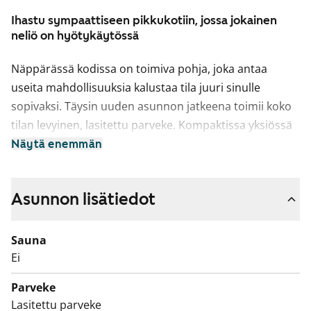
Ihastu sympaattiseen pikkukotiin, jossa jokainen
neliö on hyötykäytössä
Näppärässä kodissa on toimiva pohja, joka antaa
useita mahdollisuuksia kalustaa tila juuri sinulle
sopivaksi. Täysin uuden asunnon jatkeena toimii koko
tilan levyinen, lasitettu parveke. Kompaktissa yksiössä
on näppärä avokeittiö ja kaappitilaa eteisessä. Kodin
Näytä enemmän
pintamateriaalit ovat ajattoman kauniita ja vaaleat
sävyt toimivat neutraalina pohjana mille tahansa
Asunnon lisätiedot
sisustustyylille. Avokeittiössä on raikkaan valkoiset
kaapinovet ja marmorikuosiset laminaattitasot.
Keittiön varustukseen kuuluu keraaminen liesitaso,
Sauna
kalusteuuni, astianpesukone ja kylmälaitteet sekä
Ei
varaus mikroaaltouunille. Kylpyhuoneen kalusteet ovat
Parveke
ovat SATOlle suunniteltua, kotimaista Kide-mallistoa ja
Lasitettu parveke