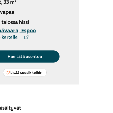
t, 33 m²
 vapaa
, talossa hissi
ävaara, Espoo
 kartalla
Hae tätä asuntoa
Lisää suosikkeihin
isältyvät