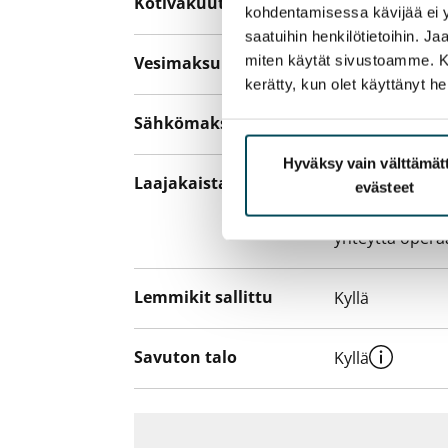
Kotivakuutus
Pakollinen, ei 
kohdentamisessa kävijää ei y
saatuihin henkilötietoihin. J
miten käytät sivustoamme. Kump
Vesimaksu
Kulutuksen m
kerätty, kun olet käyttänyt he
Sähkömaksu
Vuokralainen s
Hyväksy vain välttämä
Laajakaista
Vuokraan sisält
evästeet
hankkia lisäno
yhteyttä operaa
Lemmikit sallittu
Kyllä
Savuton talo
Kyllä