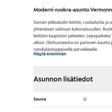
Moderni vuokra-asunto Vermonni
Soman pikkukodin keittiö, ruokailutila j
yhtenäisen valoisan kokonaisuuden. Ru
keittiön kaapiston jatkeeksi. Lepopaikaksi
alkovi. Olohuoneesta on parioven kautta 
ranskalaistyyppiselle parvekkeelle.
Näytä enemmän
Asuintiloissa lattiat ovat valkaistua tamm
Keittiön ja kylpyhuoneen kalusteet ja ko
kalusteen tuotantoa. Eteisen metallinen
Asunnon lisätiedot
malli. Keittiökaapistojen ovet ovat raikkaan
alakaappien välinen tila ovat harmaata l
keraaminen liesitaso, kalusteuuni, astian
Sauna
Ei
varaus mikroaaltouunille. Kylpyhuoneessa 
laattaa. Lattiat ja tehosteseinät ovat ha