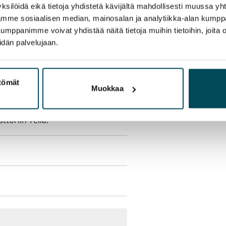
sisälly vuokraan
ksilöidä eikä tietoja yhdistetä kävijältä mahdollisesti muussa y
aamme sosiaalisen median, mainosalan ja analytiikka-alan kumppa
panimme voivat yhdistää näitä tietoja muihin tietoihin, joita olet
ukaan
idän palvelujaan.
olmii itse sähkösopimuksen.
ttömät
Muokkaa
yy 50 M laajakaistaliittymä. Voit
peutta etuhintaan ottamalla
ttoriin Telia.