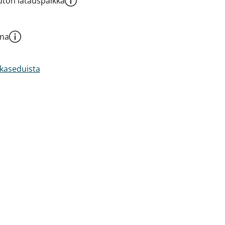
ton latauspaikka
una
akaseduista