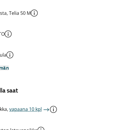
sta, Telia 50 M
TO
ula
mmän
la saat
kka,
vapaana 10 kpl