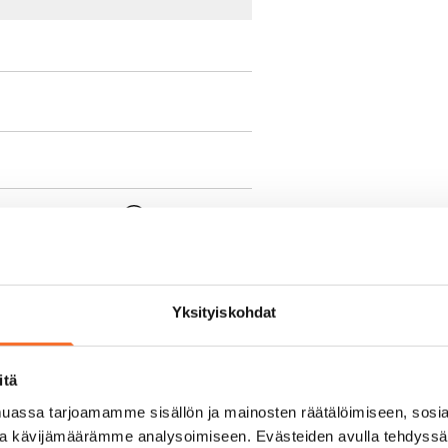
e min. 1 kk vuokra)
oimassa oleva, minimi
kk
Yksityiskohdat
pimuksesta tai
itä
a aiemmin
assa tarjoamamme sisällön ja mainosten räätälöimiseen, sosia
ja kävijämäärämme analysoimiseen. Evästeiden avulla tehdyss