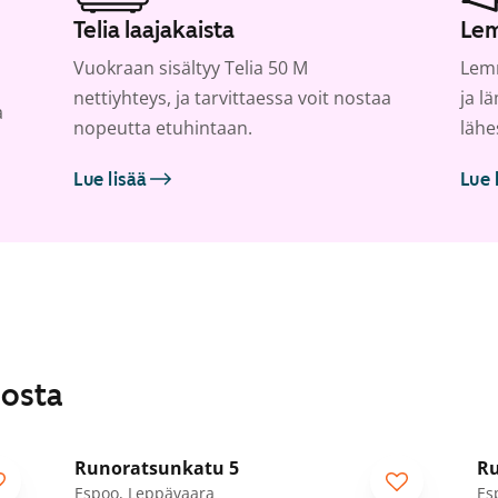
Telia laajakaista
Lem
Vuokraan sisältyy Telia 50 M
Lemm
nettiyhteys, ja tarvittaessa voit nostaa
ja l
a
nopeutta etuhintaan.
lähe
Lue lisää
Lue 
losta
1
/
43
Runoratsunkatu 5
Ru
Espoo, Leppävaara
Es