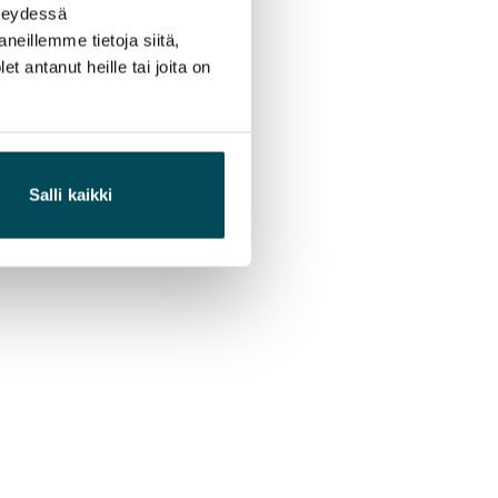
hteydessä
neillemme tietoja siitä,
 antanut heille tai joita on
Salli kaikki