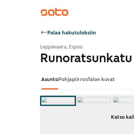
Palaa hakutuloksiin
Leppävaara, Espoo
Runoratsunkatu 
Asunto
Pohjapiirros
Talon kuvat
Katso kai
Näytetään dia 1 / 9