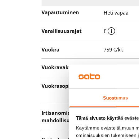
Vapautuminen
Heti vapaa
Varallisuusrajat
Ei
Vuokra
759 €/kk
Vuokravakuus
0 €, (yrityksill
Vuokrasopimus
Toistaiseksi v
asumisaika 12 
Suostumus
Irtisanomis­
12 kk vuokraso
Tämä sivusto käyttää eväste
mahdollisuus
sopimussakoll
Käytämme evästeitä muun mu
ominaisuuksien tukemiseen 