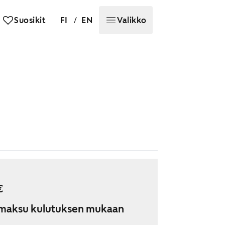
/
Suosikit
FI
EN
Valikko
€
maksu kulutuksen mukaan