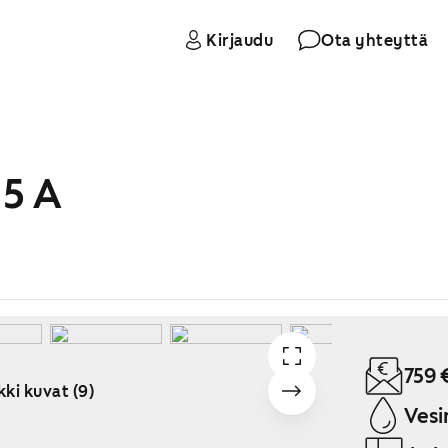
Kirjaudu
Ota yhteyttä
5 A
759 
kki kuvat (9)
Vesi