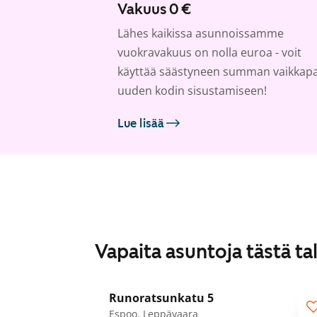
Vakuus 0 €
Lähes kaikissa asunnoissamme
vuokravakuus on nolla euroa - voit
käyttää säästyneen summan vaikkap
uuden kodin sisustamiseen!
Lue lisää
Vapaita asuntoja tästä ta
1
/
39
Runoratsunkatu 5
Espoo, Leppävaara