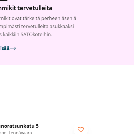
mikit tervetulleita
ikit ovat tärkeitä perheenjäseniä
ämpimästi tervetulleita asukkaaksi
s kaikkiin SATOkoteihin.
lisää
1
/
42
noratsunkatu 5
poo, Leppävaara