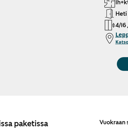
1h+k
Heti
4/16 
Lepp
Katso
issa paketissa
Vuokraan s