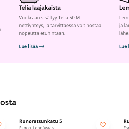
Telia laajakaista
Lem
Vuokraan sisältyy Telia 50 M
Lemm
nettiyhteys, ja tarvittaessa voit nostaa
ja l
a
nopeutta etuhintaan.
lähe
Lue lisää
Lue 
losta
1
/
43
Runoratsunkatu 5
Ru
Espoo, Leppävaara
Es