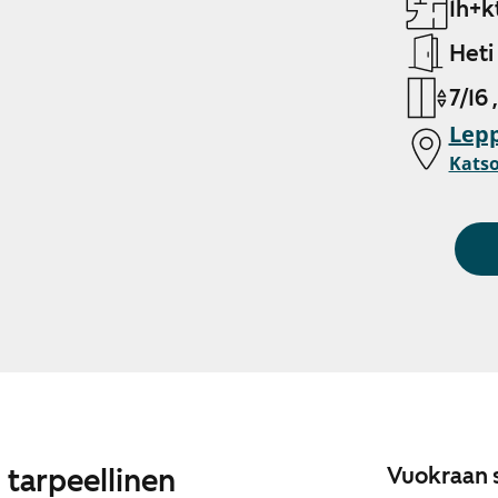
1h+k
Heti
7/16 
Lepp
Katso
 tarpeellinen
Vuokraan s