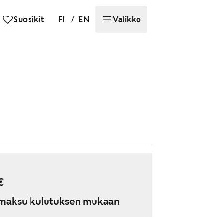
/
Suosikit
FI
EN
Valikko
€
maksu kulutuksen mukaan