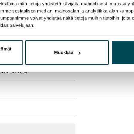
sisälly vuokraan
ksilöidä eikä tietoja yhdistetä kävijältä mahdollisesti muussa y
aamme sosiaalisen median, mainosalan ja analytiikka-alan kumppa
panimme voivat yhdistää näitä tietoja muihin tietoihin, joita olet
ukaan
idän palvelujaan.
olmii itse sähkösopimuksen.
ttömät
Muokkaa
yy 50 M laajakaistaliittymä. Voit
peutta etuhintaan ottamalla
ttoriin Telia.