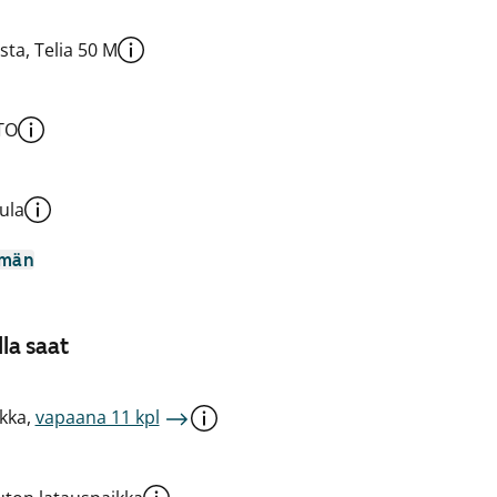
sta, Telia 50 M
TO
ula
mmän
la saat
kka,
vapaana 11 kpl