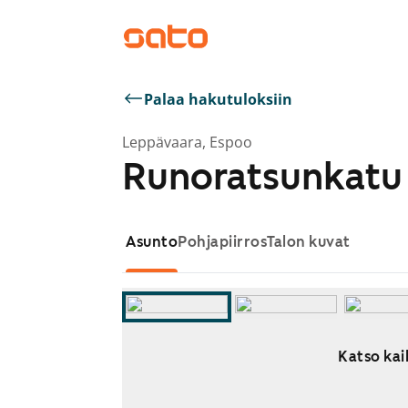
Palaa hakutuloksiin
Leppävaara, Espoo
Runoratsunkatu 
Asunto
Pohjapiirros
Talon kuvat
Katso kaik
Näytetään dia 1 / 11