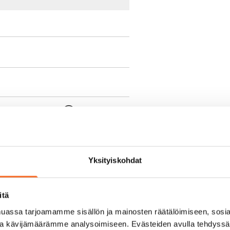
e min. 1 kk vuokra)
oimassa oleva, minimi
kk
Yksityiskohdat
pimuksesta tai
itä
a aiemmin
assa tarjoamamme sisällön ja mainosten räätälöimiseen, sosia
ja kävijämäärämme analysoimiseen. Evästeiden avulla tehdyss