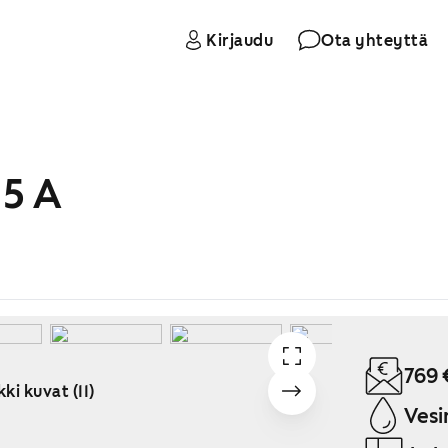
Kirjaudu
Ota yhteyttä
5 A
769 
ki kuvat (11)
Vesi