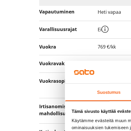
Vapautuminen
Heti vapaa
Varallisuusrajat
Ei
Vuokra
769 €/kk
Vuokravakuus
0 €, (yrityksill
Vuokrasopimus
Toistaiseksi v
asumisaika 12 
Suostumus
Irtisanomis­
12 kk vuokraso
Tämä sivusto käyttää eväste
mahdollisuus
sopimussakoll
Käytämme evästeitä muun mu
ominaisuuksien tukemiseen 