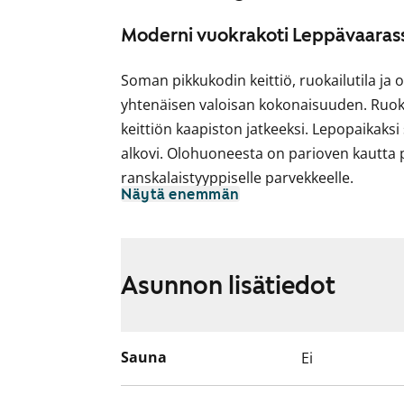
Moderni vuokrakoti Leppävaaras
Soman pikkukodin keittiö, ruokailutila j
yhtenäisen valoisan kokonaisuuden. Ru
keittiön kaapiston jatkeeksi. Lepopaikaksi
alkovi. Olohuoneesta on parioven kautta 
ranskalaistyyppiselle parvekkeelle.
Näytä enemmän
Asuintiloissa lattiat ovat valkaistua tamm
Keittiön ja kylpyhuoneen kalusteet ja ko
kalusteen tuotantoa.
Asunnon lisätiedot
Keittiökaapistojen ovet ovat raikkaan valko
alakaappien välinen tila ovat harmaata l
keraaminen liesitaso, kalusteuuni, astian
Sauna
Ei
varaus mikroaaltouunille.