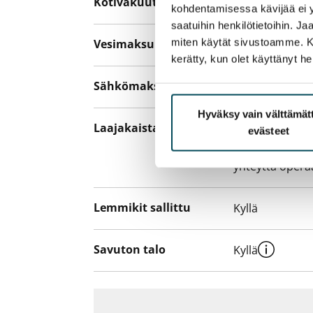
Kotivakuutus
Pakollinen, ei 
kohdentamisessa kävijää ei y
saatuihin henkilötietoihin. J
miten käytät sivustoamme. Kump
Vesimaksu
Kulutuksen m
kerätty, kun olet käyttänyt he
Sähkömaksu
Vuokralainen s
Hyväksy vain välttämä
Laajakaista
Vuokraan sisält
evästeet
hankkia lisäno
yhteyttä operaa
Lemmikit sallittu
Kyllä
Savuton talo
Kyllä