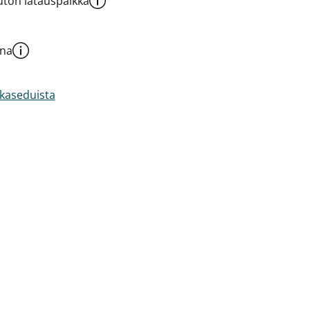
ton latauspaikka
una
akaseduista