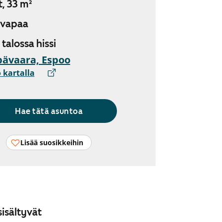
t, 33 m²
 vapaa
, talossa hissi
ävaara, Espoo
 kartalla
Hae tätä asuntoa
Lisää suosikkeihin
isältyvät