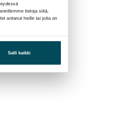
hteydessä
neillemme tietoja siitä,
 antanut heille tai joita on
Salli kaikki