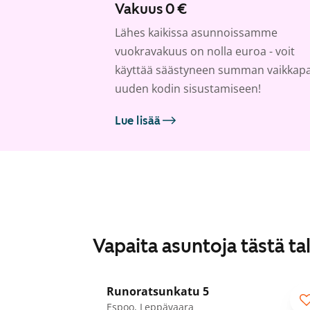
Vakuus 0 €
Lähes kaikissa asunnoissamme
vuokravakuus on nolla euroa - voit
käyttää säästyneen summan vaikkap
uuden kodin sisustamiseen!
Lue lisää
Vapaita asuntoja tästä ta
1
/
37
Runoratsunkatu 5
Espoo, Leppävaara