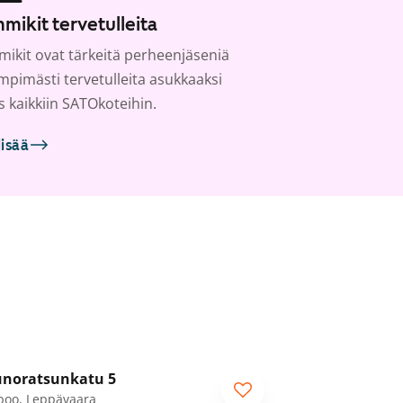
mikit tervetulleita
ikit ovat tärkeitä perheenjäseniä
ämpimästi tervetulleita asukkaaksi
s kaikkiin SATOkoteihin.
lisää
1
/
42
noratsunkatu 5
poo, Leppävaara