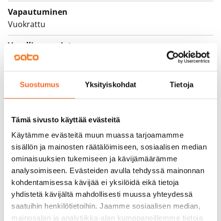
Vapautuminen
Vuokrattu
Varallisuusrajat
Ei
Vuokra
Suostumus
Yksityiskohdat
Tietoja
Vuokravakuus
0 €, (yrityksille min. 1 kk vuokra)
Tämä sivusto käyttää evästeitä
Kotivakuutus
Käytämme evästeitä muun muassa tarjoamamme
Pakollinen, ei sisälly vuokraan
sisällön ja mainosten räätälöimiseen, sosiaalisen median
ominaisuuksien tukemiseen ja kävijämäärämme
Vesimaksu
analysoimiseen. Evästeiden avulla tehdyssä mainonnan
27 €/hlö/kk
kohdentamisessa kävijää ei yksilöidä eikä tietoja
yhdistetä kävijältä mahdollisesti muussa yhteydessä
Sähkömaksu
saatuihin henkilötietoihin. Jaamme sosiaalisen median,
Vuokralainen solmii itse sähkösopimuksen.
mainosalan ja analytiikka-alan kumppaneillemme tietoja