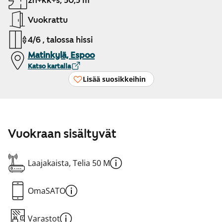
2h+kk+s, 50,5 m²
Vuokrattu
4/6 , talossa hissi
Matinkylä, Espoo
Katso kartalla
Lisää suosikkeihin
Vuokraan sisältyvät
Laajakaista, Telia 50 M
OmaSATO
Varastot