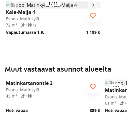
1
/
11
Kala-Maija 4
Espoo, Matinkylä
72 m² · 3h+kk+s
Vapautumassa 1.9.
1 199 €
Muut vastaavat asunnot alueelta
1
/
24
Matinkartanontie 2
ARA
ARA
Espoo, Matinkylä
Matinkarta
45 m² · 2h+kk
Espoo, Matink
61 m² · 2h+k
Heti vapaa
889 €
Heti vapaa