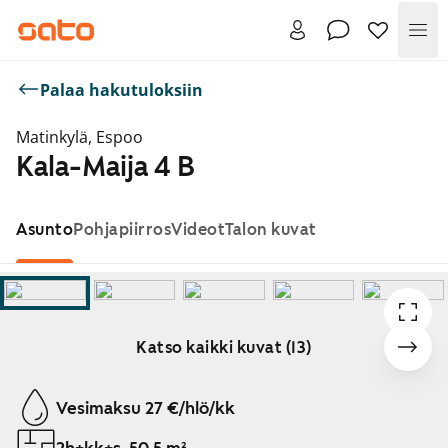
Val
Palaa hakutuloksiin
Matinkylä, Espoo
Kala-Maija 4 B
Asunto
Pohjapiirros
Videot
Talon kuvat
Katso kaikki kuvat (13)
Näytetään dia 1 / 13
Vesimaksu 27 €/hlö/kk