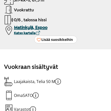
3h+kk+s, 67,5 m²
Vuokrattu
0/6 , talossa hissi
Matinkylä, Espoo
Katso kartalla
Lisää suosikkeihin
Vuokraan sisältyvät
Laajakaista, Telia 50 M
OmaSATO
Varastot