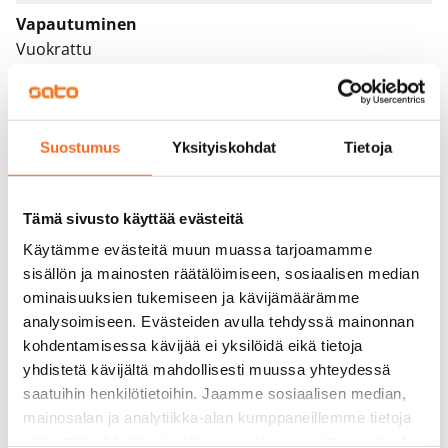
Vapautuminen
Vuokrattu
Varallisuusrajat
Ei
Suostumus
Yksityiskohdat
Tietoja
Vuokra
Vuokravakuus
Tämä sivusto käyttää evästeitä
0 €, (yrityksille min. 1 kk vuokra)
Käytämme evästeitä muun muassa tarjoamamme
Kotivakuutus
sisällön ja mainosten räätälöimiseen, sosiaalisen median
Pakollinen, ei sisälly vuokraan
ominaisuuksien tukemiseen ja kävijämäärämme
analysoimiseen. Evästeiden avulla tehdyssä mainonnan
Vesimaksu
kohdentamisessa kävijää ei yksilöidä eikä tietoja
27 €/hlö/kk
yhdistetä kävijältä mahdollisesti muussa yhteydessä
saatuihin henkilötietoihin. Jaamme sosiaalisen median,
Sähkömaksu
mainosalan ja analytiikka-alan kumppaneillemme tietoja
Vuokralainen solmii itse sähkösopimuksen.
siitä, miten käytät sivustoamme. Kumppanimme voivat