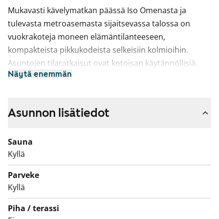
Mukavasti kävelymatkan päässä Iso Omenasta ja
tulevasta metroasemasta sijaitsevassa talossa on
vuokrakoteja moneen elämäntilanteeseen,
kompakteista pikkukodeista selkeisiin kolmioihin.
Asuntojen tilaratkaisut ovat kotoisan käytännöllisiä.
Näytä enemmän
Keittiössä on vaaleat kaapistot, valkoinen työtaso,
jääkaappipakastin, liesi, liesituuletin, apk-liitäntä.
Kylpyhuoneessa on tilaa pyykinpesukoneelle. Kaikissa
Asunnon lisätiedot
asunnoissa on oma sauna ja parveke.
Sauna
Kyllä
Parveke
Kyllä
Piha / terassi