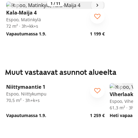
1
/
11
Kala-Maija 4
Espoo, Matinkylä
72 m² · 3h+kk+s
Vapautumassa 1.9.
1 199 €
Muut vastaavat asunnot alueelta
1
/
25
Niittymaantie 1
Espoo, Niittykumpu
Viherlaaks
70,5 m² · 3h+k+s
Espoo, Viherl
61,3 m² · 3h+
Vapautumassa 1.9.
1 259 €
Heti vapaa