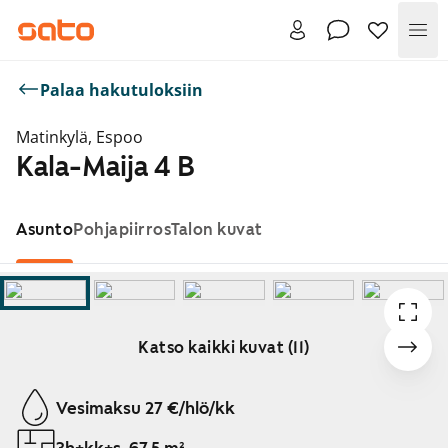
Val
Palaa hakutuloksiin
Matinkylä, Espoo
Kala-Maija 4 B
Asunto
Pohjapiirros
Talon kuvat
Katso kaikki kuvat (11)
Näytetään dia 1 / 11
Vesimaksu 27 €/hlö/kk