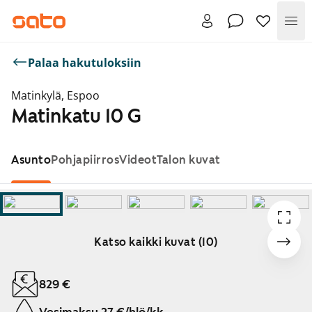
Val
Palaa hakutuloksiin
Matinkylä, Espoo
Matinkatu 10 G
Asunto
Pohjapiirros
Videot
Talon kuvat
Katso kaikki kuvat (10)
Näytetään dia 1 / 10
829 €