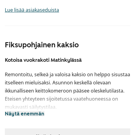
Lue lisää asiakaseduista
Fiksupohjainen kaksio
Kotoisa vuokrakoti Matinkylässä
Remontoitu, selkeä ja valoisa kaksio on helppo sisustaa
itselleen mieluisaksi. Asunnon keskellä olevaan
ikkunalliseen keittokomeroon pääsee oleskelutilasta.
Eteisen yhteyteen sijoitetussa vaatehuoneessa on
mukavasti säilytystilaa.
Näytä enemmän
Tilavassa kylpyhuoneessa on paikka pesukoneelle.