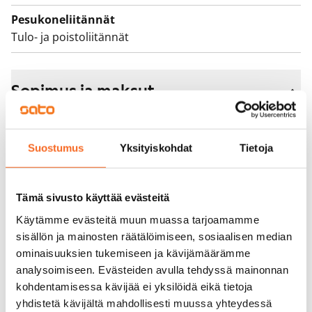
Pesukoneliitännät
Tulo- ja poistoliitännät
Sopimus ja maksut
Vapautuminen
Heti vapaa
Suostumus
Yksityiskohdat
Tietoja
Varallisuusrajat
Ei
Tämä sivusto käyttää evästeitä
Käytämme evästeitä muun muassa tarjoamamme
Vuokra
sisällön ja mainosten räätälöimiseen, sosiaalisen median
829 €/kk
ominaisuuksien tukemiseen ja kävijämäärämme
Vuokravakuus
analysoimiseen. Evästeiden avulla tehdyssä mainonnan
0 €, (yrityksille min. 1 kk vuokra)
kohdentamisessa kävijää ei yksilöidä eikä tietoja
yhdistetä kävijältä mahdollisesti muussa yhteydessä