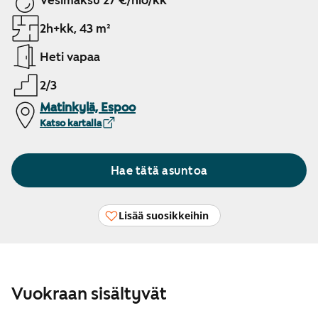
Vesimaksu 27 €/hlö/kk
2h+kk, 43 m²
Heti vapaa
2/3
Matinkylä, Espoo
Katso kartalla
Hae tätä asuntoa
Lisää suosikkeihin
Vuokraan sisältyvät