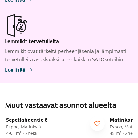
Lemmikit tervetulleita
Lemmikit ovat tärkeitä perheenjäseniä ja lämpimästi
tervetulleita asukkaaksi lähes kaikkiin SATOkoteihin.
Lue lisää
Muut vastaavat asunnot alueelta
1
/
26
Sepetlahdentie 6
Matinkarta
ARA
Espoo, Matinkylä
Espoo, Matink
49,5 m² · 2h+kk
45 m² · 2h+kk