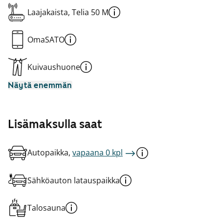
Laajakaista, Telia 50 M
OmaSATO
Kuivaushuone
Näytä enemmän
Lisämaksulla saat
Autopaikka,
vapaana 0 kpl
Sähköauton latauspaikka
Talosauna