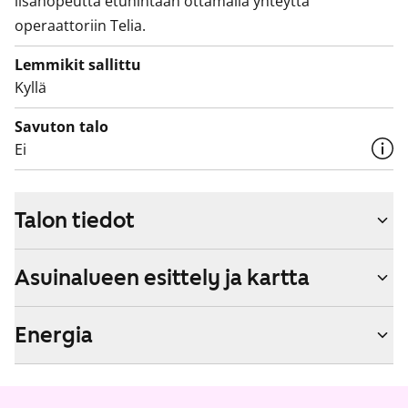
lisänopeutta etuhintaan ottamalla yhteyttä
operaattoriin Telia.
Lemmikit sallittu
Kyllä
Savuton talo
Ei
Talon tiedot
Asuinalueen esittely ja kartta
Energia