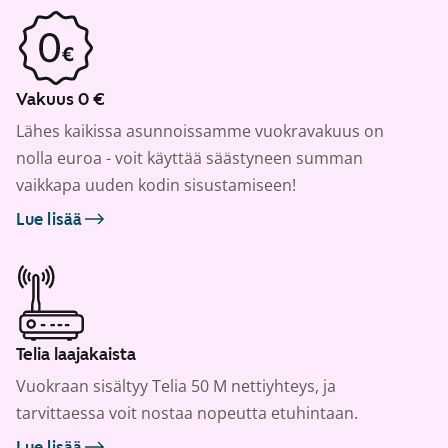
Vakuus 0 €
Lähes kaikissa asunnoissamme vuokravakuus on
nolla euroa - voit käyttää säästyneen summan
vaikkapa uuden kodin sisustamiseen!
Lue lisää
Telia laajakaista
Vuokraan sisältyy Telia 50 M nettiyhteys, ja
tarvittaessa voit nostaa nopeutta etuhintaan.
Lue lisää