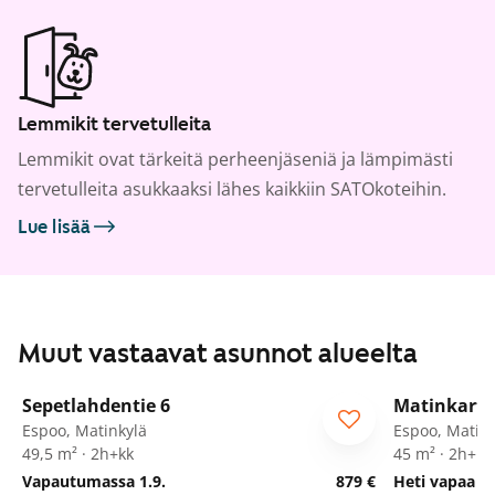
Lemmikit tervetulleita
Lemmikit ovat tärkeitä perheenjäseniä ja lämpimästi
tervetulleita asukkaaksi lähes kaikkiin SATOkoteihin.
Lue lisää
Muut vastaavat asunnot alueelta
1
/
26
Sepetlahdentie 6
Matinkarta
ARA
Espoo, Matinkylä
Espoo, Matink
49,5 m² · 2h+kk
45 m² · 2h+kk
Vapautumassa 1.9.
879 €
Heti vapaa