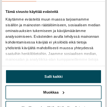
Ei
Tämä sivusto käyttää evästeitä
Vuokra
Käytämme evästeitä muun muassa tarjoamamme
Vuokravakuus
sisällön ja mainosten räätälöimiseen, sosiaalisen median
0 €, (yrityksille min. 1 kk vuokra)
ominaisuuksien tukemiseen ja kävijämäärämme
analysoimiseen. Evästeiden avulla tehdyssä mainonnan
Kotivakuutus
kohdentamisessa kävijää ei yksilöidä eikä tietoja
Pakollinen, ei sisälly vuokraan
yhdistetä kävijältä mahdollisesti muussa yhteydessä
saatuihin henkilötietoihin. Jaamme sosiaalisen median,
Vesimaksu
mainosalan ja analytiikka-alan kumppaneillemme tietoja
27 €/hlö/kk
siitä, miten käytät sivustoamme. Kumppanimme voivat
yhdistää näitä tietoja muihin tietoihin, joita olet antanut
Sähkömaksu
heille tai joita on kerätty, kun olet käyttänyt heidän
Salli kaikki
Vuokralainen solmii itse sähkösopimuksen.
palvelujaan.
Laajakaista
Muokkaa
Vuokraan sisältyy 10 M laajakaistaliittymä. Voit hankkia
lisänopeutta etuhintaan ottamalla yhteyttä