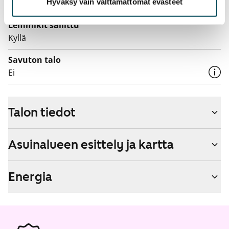
Hyväksy vain välttämättömät evästeet
operaattoriin Telia.
Lemmikit sallittu
Kyllä
Savuton talo
Ei
Talon tiedot
Asuinalueen esittely ja kartta
Energia