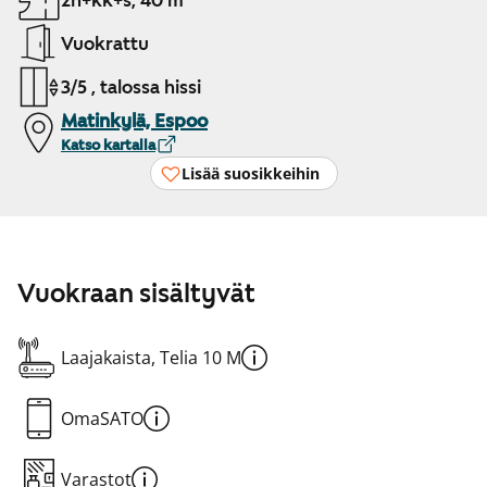
2h+kk+s, 40 m²
Vuokrattu
3/5 , talossa hissi
Matinkylä, Espoo
Katso kartalla
Lisää suosikkeihin
Vuokraan sisältyvät
Laajakaista, Telia 10 M
OmaSATO
Varastot