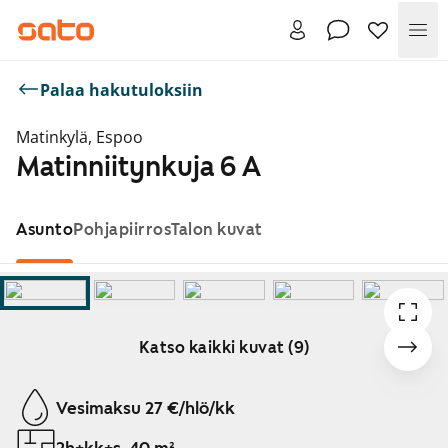
Val
Palaa hakutuloksiin
Matinkylä, Espoo
Matinniitynkuja 6 A
Asunto
Pohjapiirros
Talon kuvat
Katso kaikki kuvat (9)
Näytetään dia 1 / 9
Vesimaksu 27 €/hlö/kk