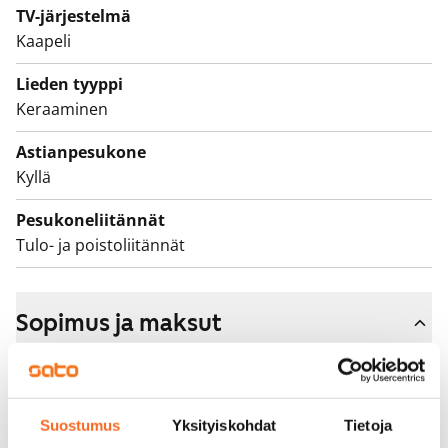
TV-järjestelmä
Kaapeli
Lieden tyyppi
Keraaminen
Astianpesukone
Kyllä
Pesukoneliitännät
Tulo- ja poistoliitännät
Sopimus ja maksut
Vapautuminen
Vuokrattu
Suostumus
Yksityiskohdat
Tietoja
Varallisuusrajat