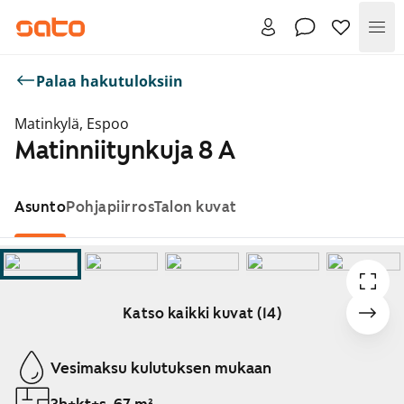
Val
Palaa hakutuloksiin
Matinkylä, Espoo
Matinniitynkuja 8 A
Asunto
Pohjapiirros
Talon kuvat
Katso kaikki kuvat (14)
Näytetään dia 1 / 14
Vesimaksu kulutuksen mukaan