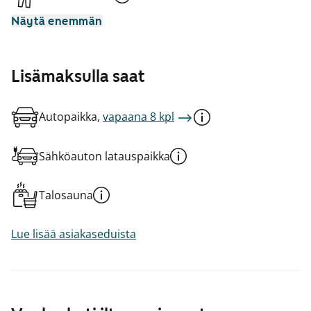
Näytä enemmän
Lisämaksulla saat
Autopaikka,
vapaana 8 kpl
Sähköauton latauspaikka
Talosauna
Lue lisää asiakaseduista