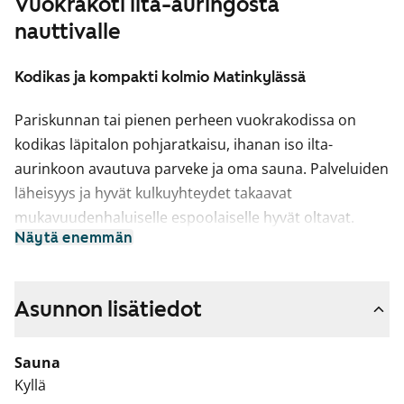
Vuokrakoti ilta-auringosta
nauttivalle
Kodikas ja kompakti kolmio Matinkylässä
Pariskunnan tai pienen perheen vuokrakodissa on
kodikas läpitalon pohjaratkaisu, ihanan iso ilta-
aurinkoon avautuva parveke ja oma sauna. Palveluiden
läheisyys ja hyvät kulkuyhteydet takaavat
mukavuudenhaluiselle espoolaiselle hyvät oltavat.
Näytä enemmän
Asuinhuoneiden lattiat ovat valkaistua
tammilaminaattia. Keittiökaapistot ovat valkoiset,
työtaso taivereunaista mustaa laminaattia ja
Asunnon lisätiedot
kalustevälissä himmeänharmaa kaakelointi. Varusteina
ovat astianpesukone, keraaminen liesi ja jää-
Sauna
pakastinkaappi.
Kyllä