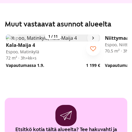
Muut vastaavat asunnot alueelta
1
/
11
Niittymaan
Kala-Maija 4
Espoo, Niitt
70,5 m² · 3h+
Espoo, Matinkylä
72 m² · 3h+kk+s
Vapautumassa 1.9.
1 199 €
Vapautumassa
Etsitkö kotia tältä alueelta? Tee hakuvahti ja