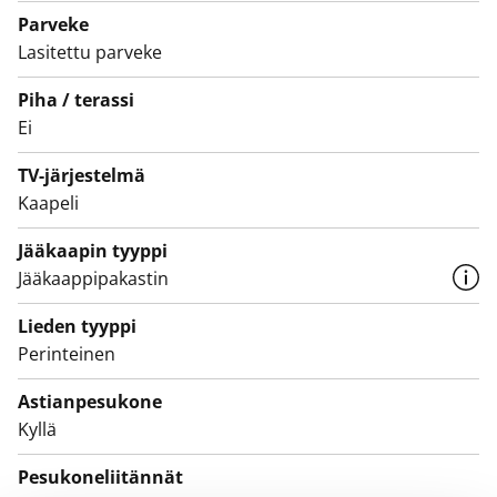
Särmikkäässä kylpyhuoneessa on musta laattalattia
Parveke
mukavuuslämmityksellä, kolme seinää valkoisella
Lasitettu parveke
kaakeloinnilla ja mustalla aaltopintaisella laatalla
Piha / terassi
kaakeloitu tehosteseinä. Siellä on tilaa sekä liitännät
Ei
pyykinpesukoneellesi.
TV-järjestelmä
Olisiko tässä uusi elämäsi vuokrakoti? Tulehan
Kaapeli
tutustumaan paikan päälle!
Jääkaapin tyyppi
Jääkaappipakastin
Lieden tyyppi
Perinteinen
Astianpesukone
Kyllä
Pesukoneliitännät