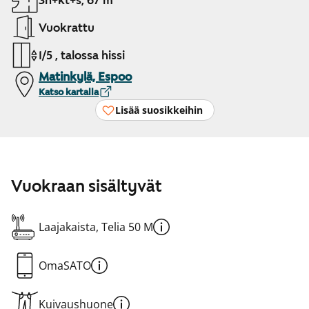
3h+kt+s, 67 m²
Vuokrattu
1/5 , talossa hissi
Matinkylä, Espoo
Katso kartalla
Lisää suosikkeihin
Vuokraan sisältyvät
Laajakaista, Telia 50 M
OmaSATO
Kuivaushuone