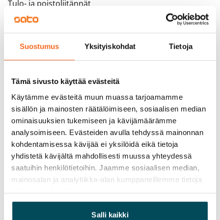
Tulo- ja poistoliitännät
Sopimus ja maksut
Suostumus
Yksityiskohdat
Tietoja
Vapautuminen
Vuokrattu
Tämä sivusto käyttää evästeitä
Käytämme evästeitä muun muassa tarjoamamme
Varallisuusrajat
sisällön ja mainosten räätälöimiseen, sosiaalisen median
Ei
ominaisuuksien tukemiseen ja kävijämäärämme
analysoimiseen. Evästeiden avulla tehdyssä mainonnan
Vuokra
kohdentamisessa kävijää ei yksilöidä eikä tietoja
Vuokravakuus
yhdistetä kävijältä mahdollisesti muussa yhteydessä
0 €, (yrityksille min. 1 kk vuokra)
saatuihin henkilötietoihin. Jaamme sosiaalisen median,
mainosalan ja analytiikka-alan kumppaneillemme tietoja
Kotivakuutus
siitä, miten käytät sivustoamme. Kumppanimme voivat
Pakollinen, ei sisälly vuokraan
yhdistää näitä tietoja muihin tietoihin, joita olet antanut
heille tai joita on kerätty, kun olet käyttänyt heidän
Salli kaikki