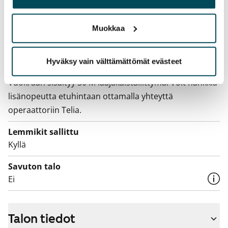
Vesimaksu
palvelujaan.
Kulutuksen mukaan
Muokkaa
Sähkömaksu
Vuokralainen solmii itse sähkösopimuksen.
Hyväksy vain välttämättömät evästeet
Laajakaista
Vuokraan sisältyy 50 M laajakaistaliittymä. Voit hankkia
lisänopeutta etuhintaan ottamalla yhteyttä
operaattoriin Telia.
Lemmikit sallittu
Kyllä
Savuton talo
Ei
Talon tiedot