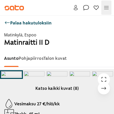
Val
Palaa hakutuloksiin
Matinkylä, Espoo
Matinraitti 11 D
Asunto
Pohjapiirros
Talon kuvat
Katso kaikki kuvat (8)
Näytetään dia 1 / 8
Vesimaksu 27 €/hlö/kk