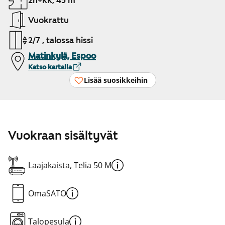
2h+kk, 45 m²
Vuokrattu
2/7 , talossa hissi
Matinkylä, Espoo
Katso kartalla
Lisää suosikkeihin
Vuokraan sisältyvät
Laajakaista, Telia 50 M
OmaSATO
Talopesula