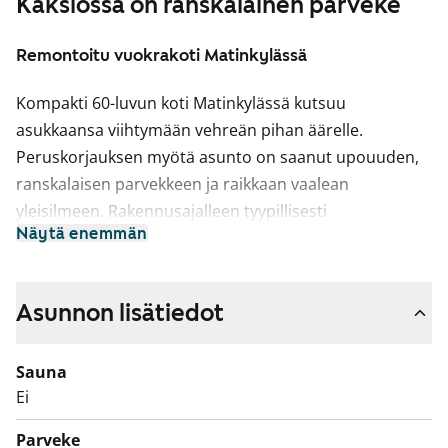
Kaksiossa on ranskalainen parveke
Remontoitu vuokrakoti Matinkylässä
Kompakti 60-luvun koti Matinkylässä kutsuu
asukkaansa viihtymään vehreän pihan äärelle.
Peruskorjauksen myötä asunto on saanut upouuden,
ranskalaisen parvekkeen ja raikkaan vaalean
yleisilmeen. Rakennusajalleen tyypillisesti
Näytä enemmän
olohuoneessa on alkovi, jonka kekseliäs sisustaja voi
muuntaa työtilaksi tai vaikkapa pienen perheen
toiseksi makuutilaksi.
Asunnon lisätiedot
Keittokomero on varustettu valkoisilla, selkeälinjaisilla
kaapistoilla ja hiekansävyisellä kaakeloinnilla.
Sauna
Kodinkoneista löytyvät jää-pakastinkaappi ja
Ei
keraaminen liesi, astianpesukoneellesikin on tilaa.
Parveke
Kylpyhuoneessa on mattavalkoiset kaakelit ja