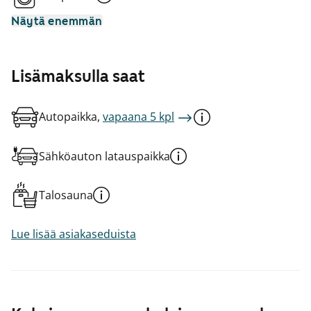
Näytä enemmän
Lisämaksulla saat
Autopaikka,
vapaana 5 kpl
Sähköauton latauspaikka
Talosauna
Lue lisää asiakaseduista