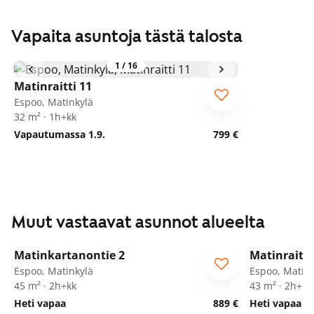
Vapaita asuntoja tästä talosta
1
/
16
Matinraitti 11
Espoo, Matinkylä
32 m² · 1h+kk
Vapautumassa 1.9.
799 €
Muut vastaavat asunnot alueelta
1
/
24
Matinkartanontie 2
Matinraitti
ARA
Espoo, Matinkylä
Espoo, Matink
45 m² · 2h+kk
43 m² · 2h+kk
Heti vapaa
889 €
Heti vapaa