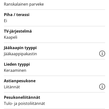
Ranskalainen parveke
vaaleanharmaa laattalattia sekä paikka pyykkikoneelle.
Piha / terassi
Tervetuloa tutustumaan paikan päälle!
Ei
TV-järjestelmä
Kaapeli
Jääkaapin tyyppi
Jääkaappipakastin
Lieden tyyppi
Keraaminen
Astianpesukone
Liitännät
Pesukoneliitännät
Tulo- ja poistoliitännät