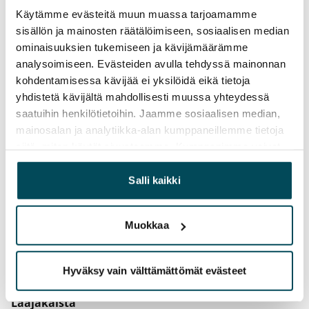
0 €, (yrityksille min. 1 kk vuokra)
Käytämme evästeitä muun muassa tarjoamamme
Vuokrasopimus
sisällön ja mainosten räätälöimiseen, sosiaalisen median
Toistaiseksi voimassa oleva, minimi asumisaika
ominaisuuksien tukemiseen ja kävijämäärämme
analysoimiseen. Evästeiden avulla tehdyssä mainonnan
12 kk
kohdentamisessa kävijää ei yksilöidä eikä tietoja
Irtisanomis­mahdollisuus
yhdistetä kävijältä mahdollisesti muussa yhteydessä
12 kk vuokrasopimuksesta tai sopimussakolla
saatuihin henkilötietoihin. Jaamme sosiaalisen median,
mainosalan ja analytiikka-alan kumppaneillemme tietoja
aiemmin
siitä, miten käytät sivustoamme. Kumppanimme voivat
Kotivakuutus
yhdistää näitä tietoja muihin tietoihin, joita olet antanut
Pakollinen, ei sisälly vuokraan
heille tai joita on kerätty, kun olet käyttänyt heidän
Salli kaikki
palvelujaan.
Vesimaksu
27 €/hlö/kk
Muokkaa
Sähkömaksu
Hyväksy vain välttämättömät evästeet
Vuokralainen solmii itse sähkösopimuksen.
Laajakaista