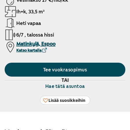
Vesimaksu 27 €/hlö/kk
1h+k, 33,5 m²
Heti vapaa
6/7 , talossa hissi
Matinkylä, Espoo
Katso kartalla
Tee vuokrasopimus
TAI
Hae tätä asuntoa
Lisää suosikkeihin