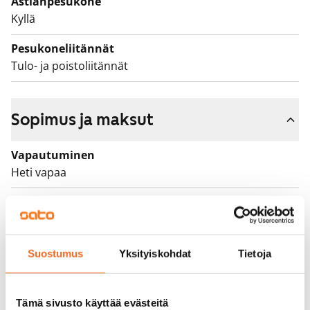
Astianpesukone
Kyllä
Pesukoneliitännät
Tulo- ja poistoliitännät
Sopimus ja maksut
Vapautuminen
Heti vapaa
Varallisuusrajat
Ei
Vuokra
Suostumus
Yksityiskohdat
Tietoja
779 €/kk
Vuokravakuus
Tämä sivusto käyttää evästeitä