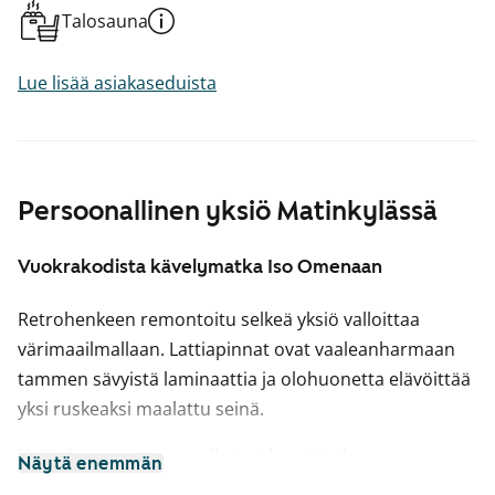
Talosauna
Lue lisää asiakaseduista
Persoonallinen yksiö Matinkylässä
Vuokrakodista kävelymatka Iso Omenaan
Retrohenkeen remontoitu selkeä yksiö valloittaa
värimaailmallaan. Lattiapinnat ovat vaaleanharmaan
tammen sävyistä laminaattia ja olohuonetta elävöittää
yksi ruskeaksi maalattu seinä.
Keittokomerossa on valkoiset kaapit ja harmaan
Näytä enemmän
metallisävyinen laminaattityötaso. Kaapiston ja tason