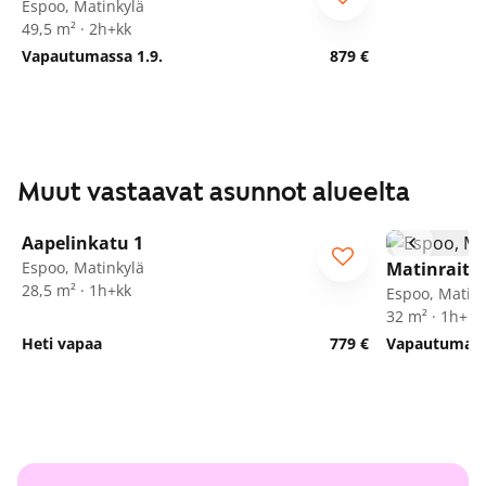
Espoo, Matinkylä
49,5 m² · 2h+kk
Vapautumassa 1.9.
879 €
Muut vastaavat asunnot alueelta
1
/
22
Aapelinkatu 1
ARA
Espoo, Matinkylä
Matinraitti
28,5 m² · 1h+kk
Espoo, Matink
32 m² · 1h+kk
Heti vapaa
779 €
Vapautumassa