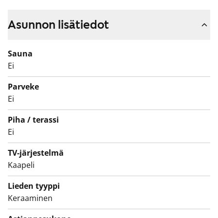
välinen tila on laatoitettu herkullisen punaisella
laatalla. Keittiön varusteisiin kuuluu valkoinen
Asunnon lisätiedot
jääkaappipakastin ja keraaminen liesi.
Sauna
Kylpyhuoneen seinäkaakelit ovat vihreät ja
Ei
lattialaatoitus on musta. Pyykinpesukoneelle ja
kuivausrummulle on tilavaraus.
Parveke
Ei
Tulehan tutustumaan tarkemmin paikan päälle!
Piha / terassi
Ei
TV-järjestelmä
Kaapeli
Lieden tyyppi
Keraaminen