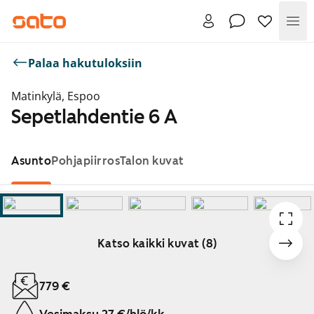
Val
Palaa hakutuloksiin
Matinkylä, Espoo
Sepetlahdentie 6 A
Asunto
Pohjapiirros
Talon kuvat
Katso kaikki kuvat (8)
Näytetään dia 1 / 8
779 €