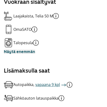
Vuokraan sisältyvät
Laajakaista, Telia 50 M
OmaSATO
Talopesula
Näytä enemmän
Lisämaksulla saat
Autopaikka,
vapaana 9 kpl
Sähköauton latauspaikka