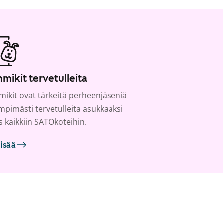
mikit tervetulleita
ikit ovat tärkeitä perheenjäseniä
ämpimästi tervetulleita asukkaaksi
s kaikkiin SATOkoteihin.
lisää