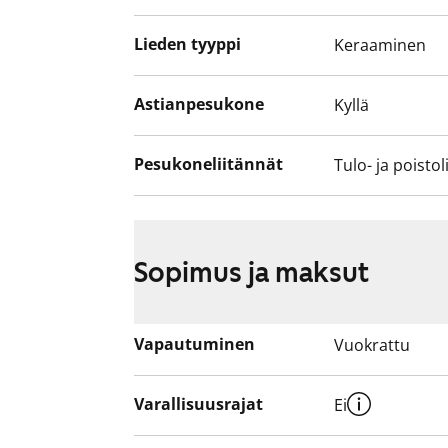
Lieden tyyppi
Keraaminen
Astianpesukone
Kyllä
Pesukoneliitännät
Tulo- ja poistol
Sopimus ja maksut
Vapautuminen
Vuokrattu
Varallisuusrajat
Ei