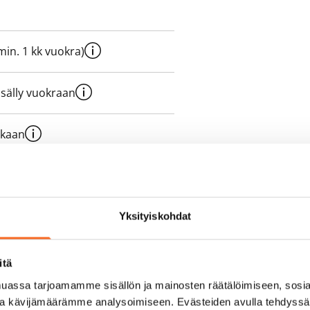
e min. 1 kk vuokra)
sisälly vuokraan
ukaan
olmii itse sähkösopimuksen.
yy 50 M laajakaistaliittymä. Voit
Yksityiskohdat
peutta etuhintaan ottamalla
ttoriin Telia.
itä
assa tarjoamamme sisällön ja mainosten räätälöimiseen, sosia
ja kävijämäärämme analysoimiseen. Evästeiden avulla tehdyss