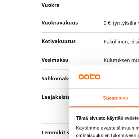
Vuokra
Vuokravakuus
0 €, (yrityksill
Kotivakuutus
Pakollinen, ei 
Vesimaksu
Kulutuksen m
Sähkömaksu
Vuokralainen s
Laajakaista
Vuokraan sisält
Suostumus
hankkia lisäno
yhteyttä operaa
Tämä sivusto käyttää eväste
Käytämme evästeitä muun mu
Lemmikit sallittu
Kyllä
ominaisuuksien tukemiseen 