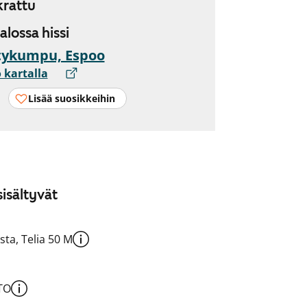
rattu
talossa hissi
tykumpu, Espoo
 kartalla
Lisää suosikkeihin
isältyvät
sta, Telia 50 M
TO