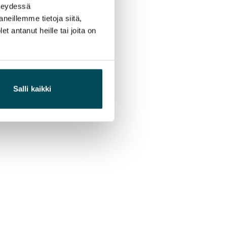
hteydessä
neillemme tietoja siitä,
 antanut heille tai joita on
Salli kaikki