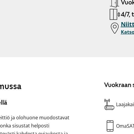
Vuok
4/7, 
Niit
Katso
mmussa
Vuokraan s
llä
Laajakai
eittiö ja olohuone muodostavat
onka sisustat helposti
OmaSA
evästi kahdesta oviaukosta ja