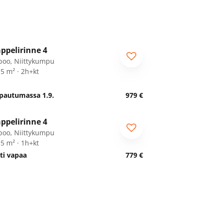
1
/
21
ppelirinne 4
poo, Niittykumpu
,5 m² · 2h+kt
pautumassa 1.9.
979 €
1
/
14
ppelirinne 4
poo, Niittykumpu
,5 m² · 1h+kt
ti vapaa
779 €