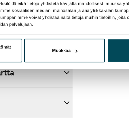
ksilöidä eikä tietoja yhdistetä kävijältä mahdollisesti muussa y
aamme sosiaalisen median, mainosalan ja analytiikka-alan kumppa
panimme voivat yhdistää näitä tietoja muihin tietoihin, joita olet
idän palvelujaan.
ttömät
Muokkaa
artta