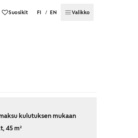
/
Suosikit
FI
EN
Valikko
maksu kulutuksen mukaan
t, 45 m²