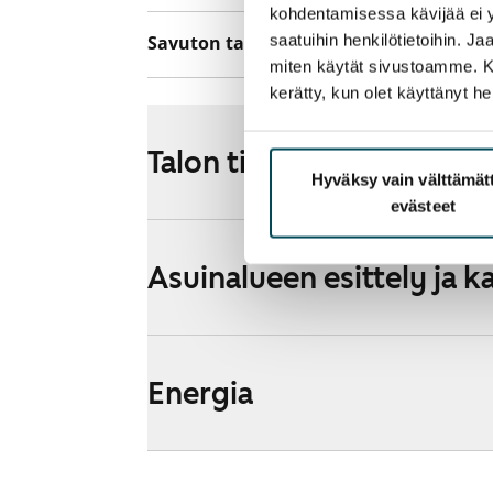
kohdentamisessa kävijää ei y
saatuihin henkilötietoihin. J
Savuton talo
Kyllä
miten käytät sivustoamme. Kump
kerätty, kun olet käyttänyt he
Talon tiedot
Hyväksy vain välttämä
evästeet
Asuinalueen esittely ja k
Energia