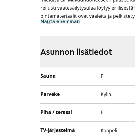
reilusti vaatesäilytystilaa löytyy erillise
pintamateriaalit ovat vaaleita ja pelkistety
Näytä enemmän
tammilaminaattia ja seinät on maalattu val
Linjakkaassa avokeittiössä on vaaleat, puu
ruokapöytä mahtuu mukavasti keittiön jatk
Asunnon lisätiedot
tila ja työtaso ovat harmaata laminaattia.
keraamisella tasolla, liesikupu, jääkaappi
Kodinkoneet ovat valkoisia.
Sauna
Ei
Kylpyhuoneessa on valkoiset SATOn Kide-m
pyykinpesukoneelle. Seinät ovat valkoista 
Parveke
Kyllä
Lasitettu parveke avautuu ilta-aurinkoon k
Piha / terassi
Ei
TV-järjestelmä
Kaapeli