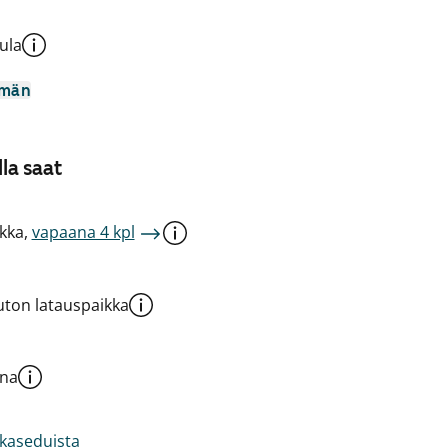
ula
mmän
la saat
kka,
vapaana 4 kpl
ton latauspaikka
una
akaseduista