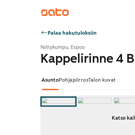
Palaa hakutuloksiin
Niittykumpu, Espoo
Kappelirinne 4 B
Asunto
Pohjapiirros
Talon kuvat
Katso kai
Näytetään dia 1 / 9