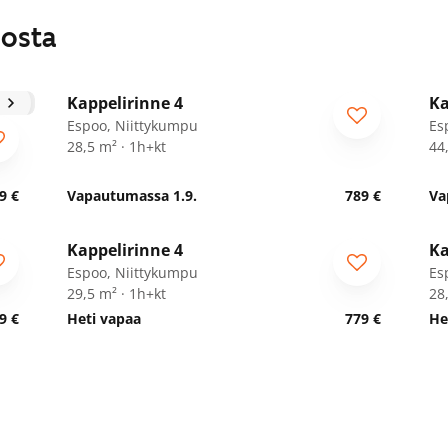
losta
1
/
14
Kappelirinne 4
Ka
Espoo, Niittykumpu
Es
28,5 m² · 1h+kt
44
9 €
Vapautumassa 1.9.
789 €
Va
1
/
15
Kappelirinne 4
Ka
Espoo, Niittykumpu
Es
29,5 m² · 1h+kt
28
9 €
Heti vapaa
779 €
He