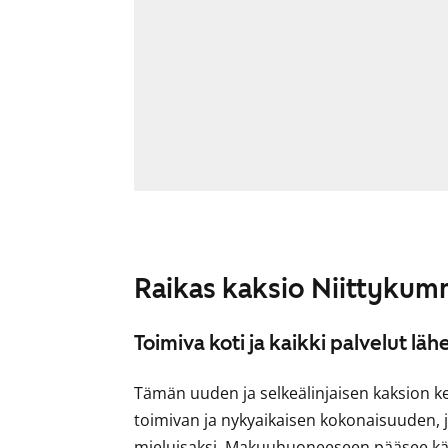
Raikas kaksio Niittyku
Toimiva koti ja kaikki palvelut lähe
Tämän uuden ja selkeälinjaisen kaksion k
toimivan ja nykyaikaisen kokonaisuuden, j
mieluisaksi. Makuuhuoneeseen pääsee kät