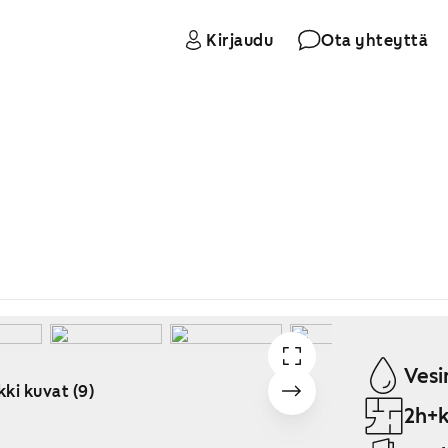
Kirjaudu
Ota yhteyttä
Vesi
kki kuvat (9)
2h+k