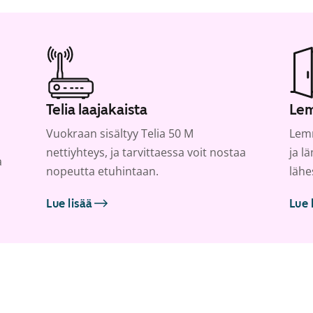
Telia laajakaista
Lem
Vuokraan sisältyy Telia 50 M
Lemm
nettiyhteys, ja tarvittaessa voit nostaa
ja l
a
nopeutta etuhintaan.
lähe
Lue lisää
Lue 