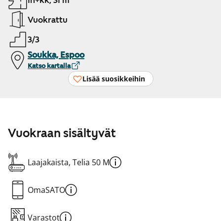
1h+kk, 31 m²
Vuokrattu
3/3
Soukka, Espoo
Katso kartalla
Lisää suosikkeihin
Vuokraan sisältyvät
Laajakaista, Telia 50 M
OmaSATO
Varastot