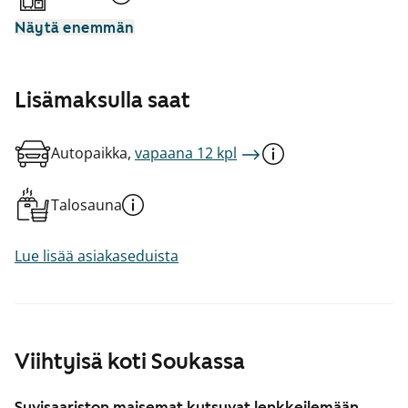
Näytä enemmän
Lisämaksulla saat
Autopaikka,
vapaana 12 kpl
Talosauna
Lue lisää asiakaseduista
Viihtyisä koti Soukassa
Suvisaariston maisemat kutsuvat lenkkeilemään