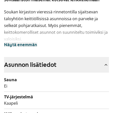
Soukan kirjaston vieressä rinnetontilla sijaitsevan
taloyhtiön keittiöllisissä asunnoissa on parveke ja
selkeät pohjaratkaisut. Myös pienemmät,
keittokomerolliset asunnot on suunniteltu toimiviksi ja
valoisiksi.
Näytä enemmän
Taloyhtiössä aloitetaan syyskuussa 2026 viemärien
sukitus ja käyttövesiputkien uusiminen. Urakan
huoneistokohtainen remonttiaika on noin 4 viikkoa ja
Asunnon lisätiedot
voit asua huoneistossa koko remontin ajan. Asuntoosi
kohdistuvalta remonttiajalta saat 50 %
Sauna
vuokrahyvityksen, joka suoritetaan urakan
Ei
valmistuessa.
TV-järjestelmä
Kaapeli