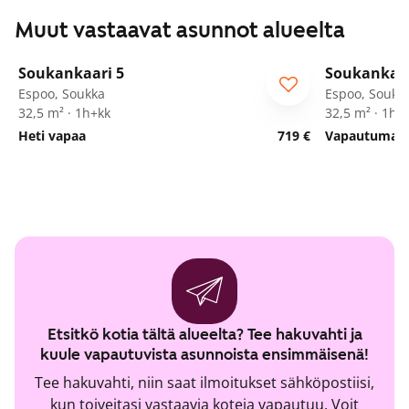
Muut vastaavat asunnot alueelta
1
/
12
Soukankaari 5
Soukankaar
Espoo, Soukka
Espoo, Soukk
32,5 m² · 1h+kk
32,5 m² · 1h+
Heti vapaa
719 €
Vapautumassa
Etsitkö kotia tältä alueelta? Tee hakuvahti ja
kuule vapautuvista asunnoista ensimmäisenä!
Tee hakuvahti, niin saat ilmoitukset sähköpostiisi,
kun toiveitasi vastaavia koteja vapautuu. Voit