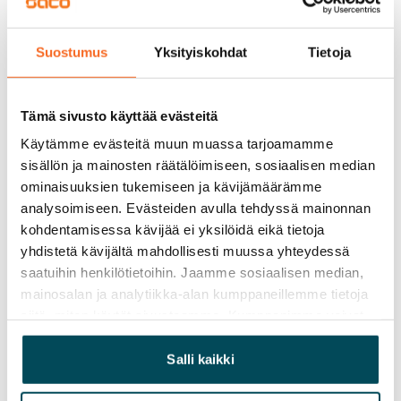
Vuokravakuus
0 €, (yrityksille min. 1 kk vuokra)
Suostumus
Yksityiskohdat
Tietoja
Kotivakuutus
Pakollinen, ei sisälly vuokraan
Tämä sivusto käyttää evästeitä
Vesimaksu
Käytämme evästeitä muun muassa tarjoamamme
27 €/hlö/kk
sisällön ja mainosten räätälöimiseen, sosiaalisen median
ominaisuuksien tukemiseen ja kävijämäärämme
Sähkömaksu
analysoimiseen. Evästeiden avulla tehdyssä mainonnan
Vuokralainen solmii itse sähkösopimuksen.
kohdentamisessa kävijää ei yksilöidä eikä tietoja
yhdistetä kävijältä mahdollisesti muussa yhteydessä
Laajakaista
saatuihin henkilötietoihin. Jaamme sosiaalisen median,
Vuokraan sisältyy 50 M laajakaistaliittymä. Voit hankkia
mainosalan ja analytiikka-alan kumppaneillemme tietoja
lisänopeutta etuhintaan ottamalla yhteyttä
siitä, miten käytät sivustoamme. Kumppanimme voivat
operaattoriin Telia.
yhdistää näitä tietoja muihin tietoihin, joita olet antanut
heille tai joita on kerätty, kun olet käyttänyt heidän
Salli kaikki
Lemmikit sallittu
palvelujaan.
Kyllä