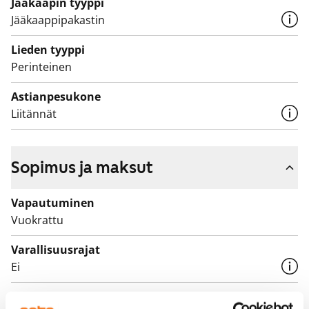
Jääkaapin tyyppi
Jääkaappipakastin
Lieden tyyppi
Perinteinen
Astianpesukone
Liitännät
Sopimus ja maksut
Vapautuminen
Vuokrattu
Varallisuusrajat
Ei
Vuokra