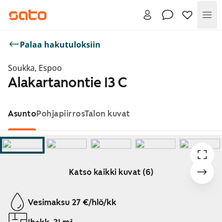
Val
Palaa hakutuloksiin
Soukka, Espoo
Alakartanontie 13 C
Asunto
Pohjapiirros
Talon kuvat
Katso kaikki kuvat (6)
Näytetään dia 1 / 6
Vesimaksu 27 €/hlö/kk