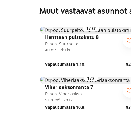
Muut vastaavat asunnot 
1
/
37
Henttaan puistokatu 8
Espoo, Suurpelto
40 m² · 2h+kt
Vapautumassa 1.10.
82
1
/
8
Viherlaaksonranta 7
Espoo, Viherlaakso
51,4 m² · 2h+k
Vapautumassa 10.8.
83