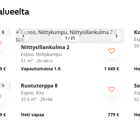
alueelta
Ko
1
/
21
Es
59
Niittysillankulma 2
Espoo, Niittykumpu
51 m² · 2h+kt+s
9 €
Vapautumassa 1.9.
1 049 €
He
1
/
19
Ruotutorppa 8
So
ARA
S
Espoo, Kilo
Es
37,5 m² · 2h+kk
52
9 €
Heti vapaa
779 €
He