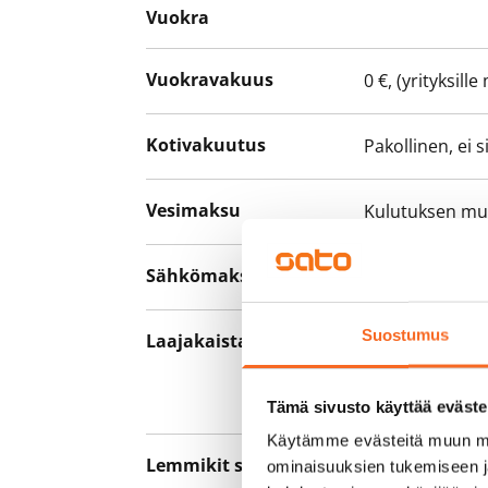
Vuokra
Vuokravakuus
0 €, (yrityksill
Kotivakuutus
Pakollinen, ei 
Vesimaksu
Kulutuksen m
Sähkömaksu
Vuokralainen s
Suostumus
Laajakaista
Vuokraan sisält
hankkia lisäno
yhteyttä operaa
Tämä sivusto käyttää eväste
Käytämme evästeitä muun mu
Lemmikit sallittu
Kyllä
ominaisuuksien tukemiseen 