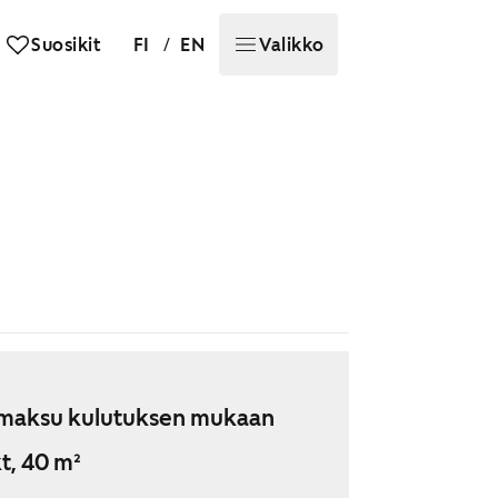
/
Suosikit
FI
EN
Valikko
maksu kulutuksen mukaan
t, 40 m²