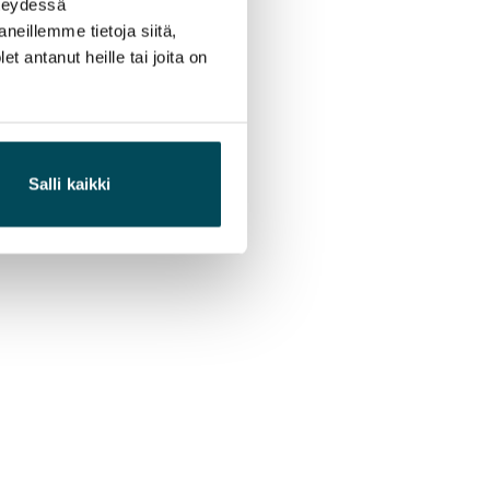
hteydessä
neillemme tietoja siitä,
 antanut heille tai joita on
Salli kaikki