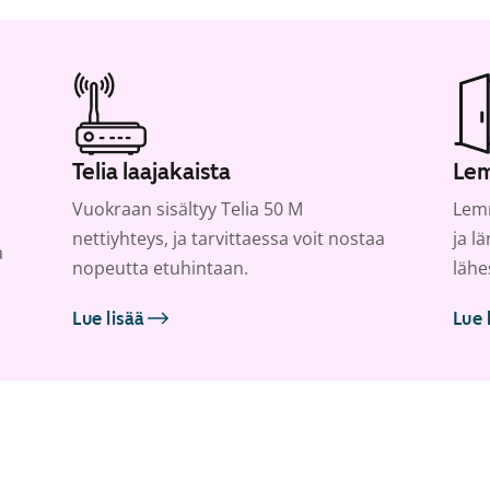
Telia laajakaista
Lem
Vuokraan sisältyy Telia 50 M
Lemm
nettiyhteys, ja tarvittaessa voit nostaa
ja l
a
nopeutta etuhintaan.
lähe
Lue lisää
Lue 