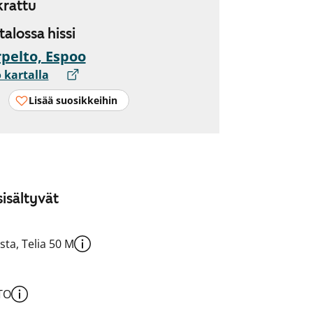
rattu
 talossa hissi
pelto, Espoo
 kartalla
Lisää suosikkeihin
isältyvät
sta, Telia 50 M
TO