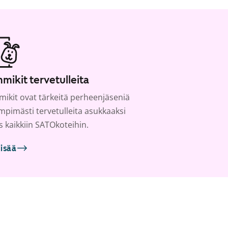
mikit tervetulleita
ikit ovat tärkeitä perheenjäseniä
ämpimästi tervetulleita asukkaaksi
s kaikkiin SATOkoteihin.
lisää