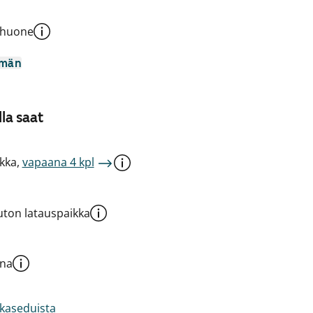
shuone
mmän
la saat
kka,
vapaana 4 kpl
ton latauspaikka
una
akaseduista