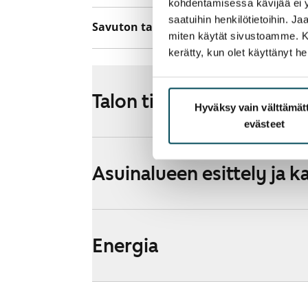
kohdentamisessa kävijää ei y
saatuihin henkilötietoihin. J
Savuton talo
Kyllä
miten käytät sivustoamme. Kump
kerätty, kun olet käyttänyt he
Talon tiedot
Hyväksy vain välttämä
evästeet
Asuinalueen esittely ja k
Energia