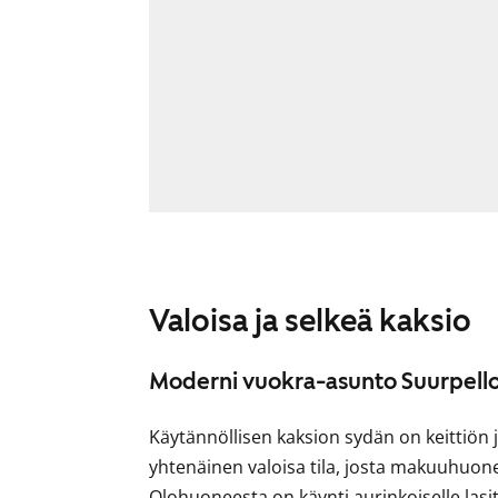
Valoisa ja selkeä kaksio
Moderni vuokra-asunto Suurpell
Käytännöllisen kaksion sydän on keitti
yhtenäinen valoisa tila, josta makuuhuone
Olohuoneesta on käynti aurinkoiselle lasit