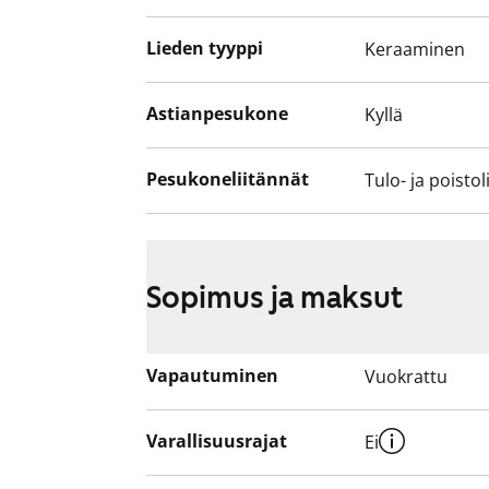
Lieden tyyppi
Keraaminen
Astianpesukone
Kyllä
Pesukoneliitännät
Tulo- ja poistol
Sopimus ja maksut
Vapautuminen
Vuokrattu
Varallisuusrajat
Ei