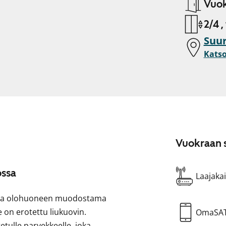
Vuok
2/4 ,
Suur
Katso
Vuokraan s
ossa
Laajakai
ön ja olohuoneen muodostama
 on erotettu liukuovin.
OmaSA
etulle parvekkeelle, joka