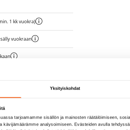
e min. 1 kk vuokra)
sisälly vuokraan
ukaan
olmii itse sähkösopimuksen.
Yksityiskohdat
yy 50 M laajakaistaliittymä. Voit
peutta etuhintaan ottamalla
ttoriin Telia.
itä
assa tarjoamamme sisällön ja mainosten räätälöimiseen, sosia
ja kävijämäärämme analysoimiseen. Evästeiden avulla tehdyss