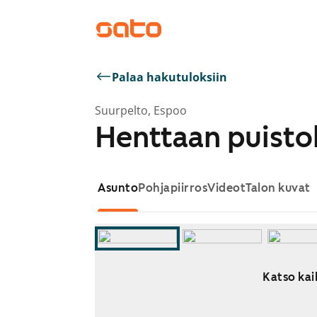
Palaa hakutuloksiin
Suurpelto, Espoo
Henttaan puisto
Asunto
Pohjapiirros
Videot
Talon kuvat
Katso kai
Näytetään dia 1 / 9