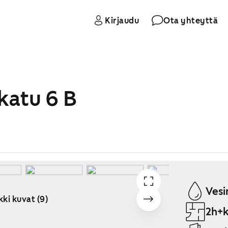
Kirjaudu
Ota yhteyttä
katu 6 B
Vesi
kki kuvat (9)
2h+k