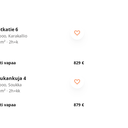
1
/
29
tkatie 6
poo, Karakallio
 m² · 2h+k
ti vapaa
829 €
1
/
8
ukankuja 4
eniorille
poo, Soukka
 m² · 2h+kk
ti vapaa
879 €