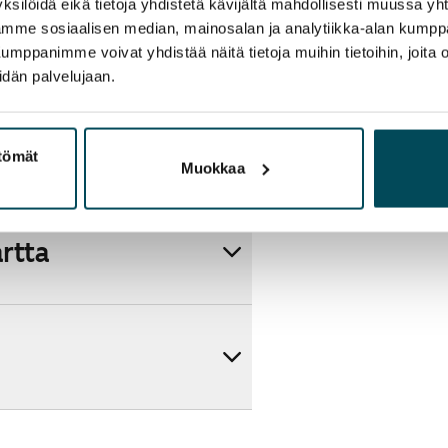
ksilöidä eikä tietoja yhdistetä kävijältä mahdollisesti muussa y
aamme sosiaalisen median, mainosalan ja analytiikka-alan kumppa
panimme voivat yhdistää näitä tietoja muihin tietoihin, joita olet
idän palvelujaan.
ttömät
Muokkaa
artta