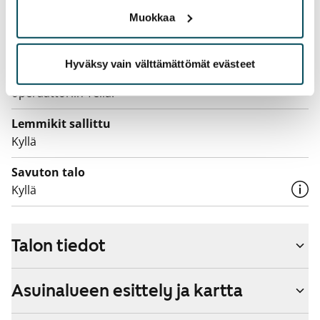
Vuokralainen solmii itse sähkösopimuksen.
Muokkaa
Laajakaista
Vuokraan sisältyy 50 M laajakaistaliittymä. Voit hankkia
Hyväksy vain välttämättömät evästeet
lisänopeutta etuhintaan ottamalla yhteyttä
operaattoriin Telia.
Lemmikit sallittu
Kyllä
Savuton talo
Kyllä
Talon tiedot
Asuinalueen esittely ja kartta