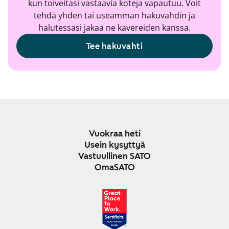
kun toiveitasi vastaavia koteja vapautuu. Voit
tehdä yhden tai useamman hakuvahdin ja
halutessasi jakaa ne kavereiden kanssa.
Tee hakuvahti
Vuokraa heti
Usein kysyttyä
Vastuullinen SATO
OmaSATO
JOULU 2024-2025
SUOMI