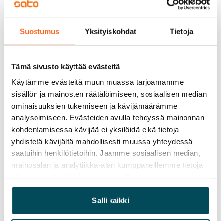
Vapautuminen
Suostumus
Yksityiskohdat
Tietoja
Vuokrattu
Varallisuusrajat
Tämä sivusto käyttää evästeitä
Ei
Käytämme evästeitä muun muassa tarjoamamme
Vuokra
sisällön ja mainosten räätälöimiseen, sosiaalisen median
ominaisuuksien tukemiseen ja kävijämäärämme
Vuokravakuus
analysoimiseen. Evästeiden avulla tehdyssä mainonnan
0 €, (yrityksille min. 1 kk vuokra)
kohdentamisessa kävijää ei yksilöidä eikä tietoja
yhdistetä kävijältä mahdollisesti muussa yhteydessä
Kotivakuutus
saatuihin henkilötietoihin. Jaamme sosiaalisen median,
Pakollinen, ei sisälly vuokraan
mainosalan ja analytiikka-alan kumppaneillemme tietoja
siitä, miten käytät sivustoamme. Kumppanimme voivat
Vesimaksu
yhdistää näitä tietoja muihin tietoihin, joita olet antanut
Kulutuksen mukaan
heille tai joita on kerätty, kun olet käyttänyt heidän
Salli kaikki
Sähkömaksu
palvelujaan.