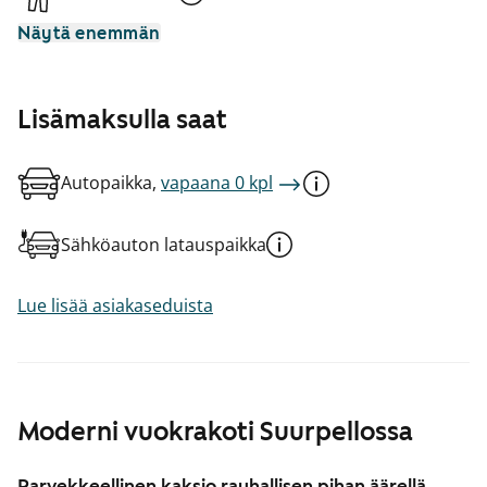
Näytä enemmän
Lisämaksulla saat
Autopaikka,
vapaana 0 kpl
Sähköauton latauspaikka
Lue lisää asiakaseduista
Moderni vuokrakoti Suurpellossa
Parvekkeellinen kaksio rauhallisen pihan äärellä