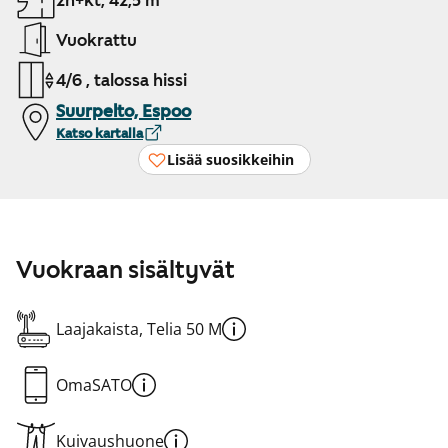
2h+kt, 42,5 m²
Vuokrattu
4/6 , talossa hissi
Suurpelto, Espoo
Katso kartalla
Lisää suosikkeihin
Vuokraan sisältyvät
Laajakaista, Telia 50 M
OmaSATO
Kuivaushuone