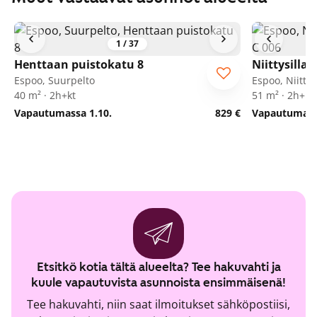
1
/
37
Henttaan puistokatu 8
Niittysilla
Espoo, Suurpelto
Espoo, Niitt
40 m² · 2h+kt
51 m² · 2h+kt
Vapautumassa 1.10.
829 €
Vapautumassa
Etsitkö kotia tältä alueelta? Tee hakuvahti ja
kuule vapautuvista asunnoista ensimmäisenä!
Tee hakuvahti, niin saat ilmoitukset sähköpostiisi,