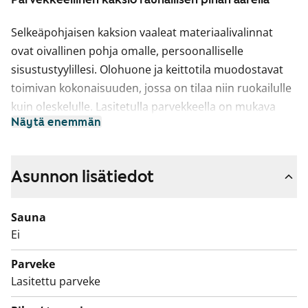
Selkeäpohjaisen kaksion vaaleat materiaalivalinnat
ovat oivallinen pohja omalle, persoonalliselle
sisustustyylillesi. Olohuone ja keittotila muodostavat
toimivan kokonaisuuden, jossa on tilaa niin ruokailulle
kuin oleskelulle. Lasitetulla parvekkeella on mukava
Näytä enemmän
viettää aikaa pitkälle syksyyn ja nauttia vehreistä
sisäpihanäkymistä.
Keittotilassa on astianpesukone. Laatoitetussa
Asunnon lisätiedot
kylpyhuoneessa on liitännät pyykinpesukoneelle. Kulku
asuinkerroksista autohalliin käy kätevästi hissillä. Tilava
Sauna
vaatehuone auttaa arjen järjestyksessä pitämisessä.
Ei
Tule kurkkaamaan paikan päälle ja tunnustele, voisiko
Parveke
tästä tulla sinun uusi vuokrakotisi!
Lasitettu parveke