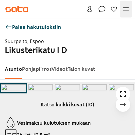
Val
Palaa hakutuloksiin
Suurpelto, Espoo
Likusterikatu 1 D
Asunto
Pohjapiirros
Videot
Talon kuvat
Katso kaikki kuvat (10)
Näytetään dia 1 / 10
Vesimaksu kulutuksen mukaan