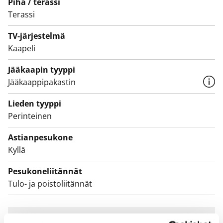
Piha / terassi
Terassi
TV-järjestelmä
Kaapeli
Jääkaapin tyyppi
Jääkaappipakastin
Lieden tyyppi
Perinteinen
Astianpesukone
Kyllä
Pesukoneliitännät
Tulo- ja poistoliitännät
Sopimus ja maksut