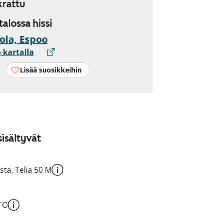
rattu
 talossa hissi
ola, Espoo
 kartalla
Lisää suosikkeihin
isältyvät
sta, Telia 50 M
TO