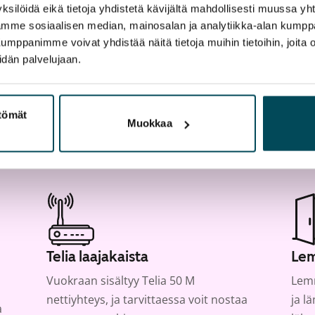
artta
ksilöidä eikä tietoja yhdistetä kävijältä mahdollisesti muussa y
aamme sosiaalisen median, mainosalan ja analytiikka-alan kumppa
panimme voivat yhdistää näitä tietoja muihin tietoihin, joita olet
idän palvelujaan.
ttömät
Muokkaa
Telia laajakaista
Lem
Vuokraan sisältyy Telia 50 M
Lemm
nettiyhteys, ja tarvittaessa voit nostaa
ja l
a