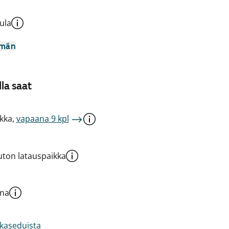
ula
mmän
la saat
kka,
vapaana 9 kpl
ton latauspaikka
una
akaseduista