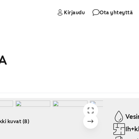
Kirjaudu
Ota yhteyttä
 A
Vesi
kki kuvat (8)
1h+k