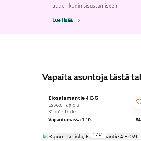
uuden kodin sisustamiseen!
Lue lisää
Vapaita asuntoja tästä ta
1
/
29
Elosalamantie 4 E-G
Espoo, Tapiola
32 m² · 1h+kk
Vapautumassa 1.10.
84
1
/
41