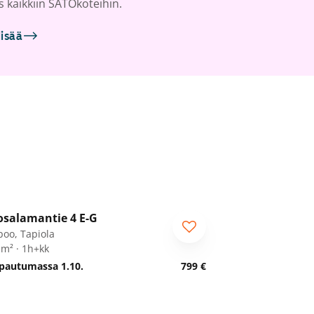
s kaikkiin SATOkoteihin.
lisää
1
/
33
osalamantie 4 E-G
poo, Tapiola
 m² · 1h+kk
pautumassa 1.10.
799 €