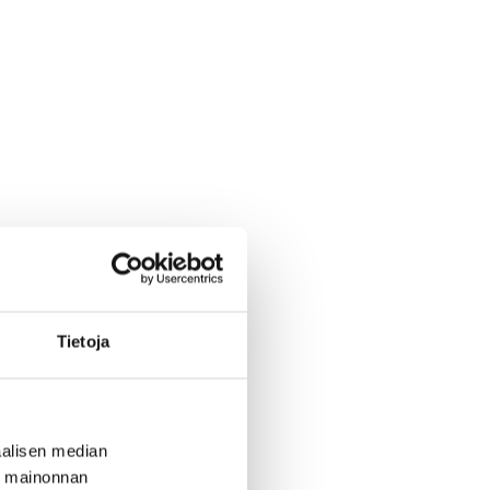
Tietoja
alisen median
ä mainonnan