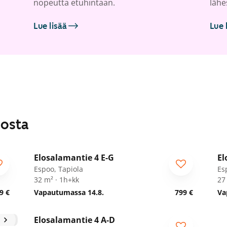
nopeutta etuhintaan.
lähe
Lue lisää
Lue 
losta
1
/
32
Elosalamantie 4 E-G
El
Espoo, Tapiola
Es
32 m² · 1h+kk
27
9 €
Vapautumassa 14.8.
799 €
Va
1
/
32
Elosalamantie 4 A-D