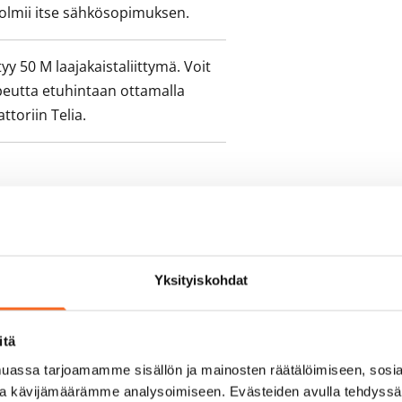
olmii itse sähkösopimuksen.
yy 50 M laajakaistaliittymä. Voit
peutta etuhintaan ottamalla
ttoriin Telia.
Yksityiskohdat
itä
assa tarjoamamme sisällön ja mainosten räätälöimiseen, sosia
ja kävijämäärämme analysoimiseen. Evästeiden avulla tehdyss