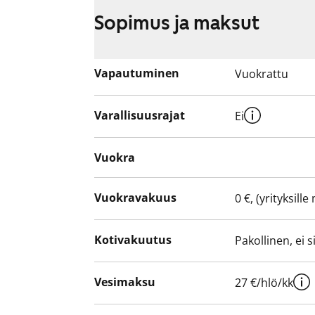
Asunnot ovat savuttomia.
Sopimus ja maksut
Vapautuminen
Vuokrattu
Varallisuusrajat
Ei
Vuokra
Vuokravakuus
0 €, (yrityksill
Kotivakuutus
Pakollinen, ei 
Vesimaksu
27 €/hlö/kk