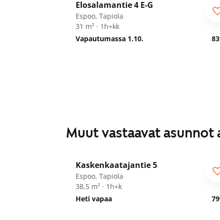
Elosalamantie 4 E-G
Espoo, Tapiola
31 m² · 1h+kk
Vapautumassa 1.10.
83
Muut vastaavat asunnot 
1
/
14
Kaskenkaatajantie 5
Espoo, Tapiola
38,5 m² · 1h+k
Heti vapaa
79
1
/
12