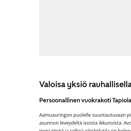
Valoisa yksiö rauhallisella
Persoonallinen vuokrakoti Tapiol
Aamuauringon puolelle suuntautuvaan pikk
asunnon leveydeltä isoista ikkunoista. A
pieni pöytä ja selkeä oleskelutila on help