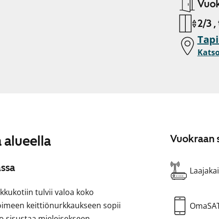
Vuok
2/3 ,
Tapi
Katso
 alueella
Vuokraan s
assa
Laajakai
ukotiin tulvii valoa koko
voimeen keittiönurkkaukseen sopii
OmaSA
po sisustaa mieleisekseen.