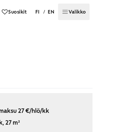
/
Suosikit
FI
EN
Valikko
maksu 27 €/hlö/kk
k, 27 m²