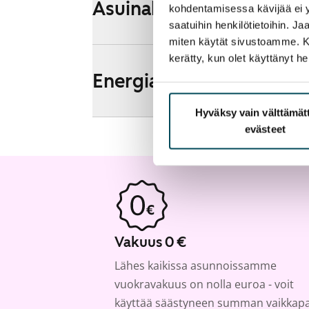
Asuinalueen esittely ja k
kohdentamisessa kävijää ei y
saatuihin henkilötietoihin. J
miten käytät sivustoamme. Kump
kerätty, kun olet käyttänyt he
Energia
Hyväksy vain välttämä
evästeet
Vakuus 0 €
Lähes kaikissa asunnoissamme
vuokravakuus on nolla euroa - voit
käyttää säästyneen summan vaikkap