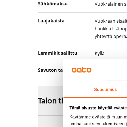
Sähkömaksu
Vuokralainen s
Laajakaista
Vuokraan sisält
hankkia lisäno
yhteyttä operaa
Lemmikit sallittu
Kyllä
Savuton talo
Kyllä
Suostumus
Talon tiedot
Tämä sivusto käyttää eväste
Käytämme evästeitä muun mu
ominaisuuksien tukemiseen 