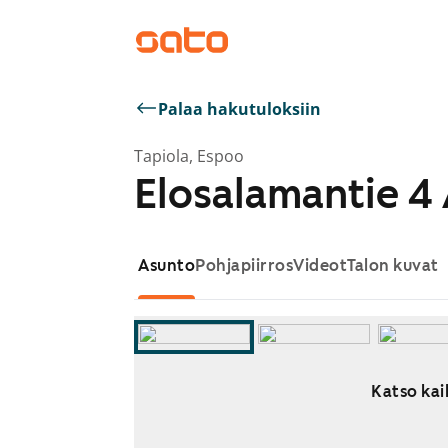
Palaa hakutuloksiin
Tapiola, Espoo
Elosalamantie 4
Asunto
Pohjapiirros
Videot
Talon kuvat
Katso kai
Näytetään dia 1 / 8