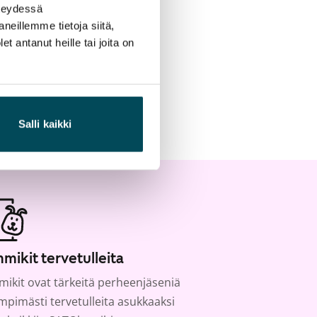
hteydessä
neillemme tietoja siitä,
 antanut heille tai joita on
Salli kaikki
mikit tervetulleita
ikit ovat tärkeitä perheenjäseniä
ämpimästi tervetulleita asukkaaksi