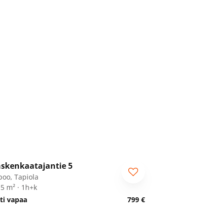
1
/
14
skenkaatajantie 5
poo, Tapiola
,5 m² · 1h+k
ti vapaa
799 €
1
/
17