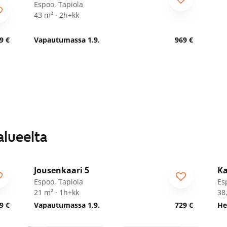
Espoo, Tapiola
43 m² · 2h+kk
9 €
Vapautumassa 1.9.
969 €
alueelta
1
/
22
Jousenkaari 5
Ka
Espoo, Tapiola
Es
21 m² · 1h+kk
38
9 €
Vapautumassa 1.9.
729 €
He