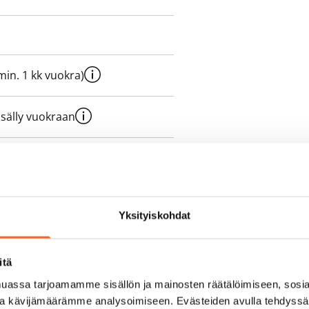
e min. 1 kk vuokra)
sisälly vuokraan
olmii itse sähkösopimuksen.
Yksityiskohdat
yy 50 M laajakaistaliittymä. Voit
peutta etuhintaan ottamalla
itä
ttoriin Telia.
assa tarjoamamme sisällön ja mainosten räätälöimiseen, sosia
ja kävijämäärämme analysoimiseen. Evästeiden avulla tehdyss