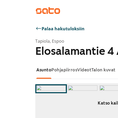
Palaa hakutuloksiin
Tapiola, Espoo
Elosalamantie 4
Asunto
Pohjapiirros
Videot
Talon kuvat
Katso kai
Näytetään dia 1 / 9