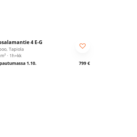
1
/
33
osalamantie 4 E-G
poo, Tapiola
 m² · 1h+kk
pautumassa 1.10.
799 €