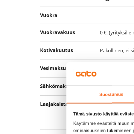
Vuokra
Vuokravakuus
0 €, (yrityksill
Kotivakuutus
Pakollinen, ei 
Vesimaksu
27 €/hlö/kk
Sähkömaksu
Vuokralainen s
Suostumus
Laajakaista
Vuokraan sisält
hankkia lisäno
Tämä sivusto käyttää eväste
yhteyttä operaa
Käytämme evästeitä muun mu
ominaisuuksien tukemiseen 