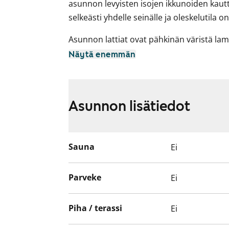
asunnon levyisten isojen ikkunoiden kautta
selkeästi yhdelle seinälle ja oleskelutila 
Asunnon lattiat ovat pähkinän väristä lam
seiniä elävöittää yksi vaaleaan siniseen v
Näytä enemmän
Keittokomeron kaapit ovat sävyltään pähkin
on laatoitettu kiiltävällä mustalla laatall
laminaattia. Keittiön varusteisiin kuuluu 
Asunnon lisätiedot
pakastin, keraaminen liesi ja liesikupu, i
varaus mikroaaltouunille.
Mustavalkoisen kylpyhuoneen seinät ovat ki
Sauna
Ei
on laatoitettu kuusikulmaisella, mattamusta
Pyykinpesukoneelle ja kuivausrummulle o
Parveke
Ei
Tule kurkkaamaan paikan päälle ja katso, 
Piha / terassi
Ei
Tähän kotiin voit tehdä toistaiseksi voi