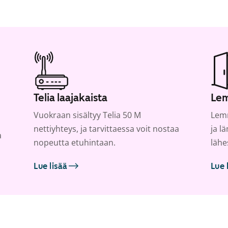
Telia laajakaista
Lem
Vuokraan sisältyy Telia 50 M
Lemm
nettiyhteys, ja tarvittaessa voit nostaa
ja l
a
nopeutta etuhintaan.
lähe
Lue lisää
Lue 