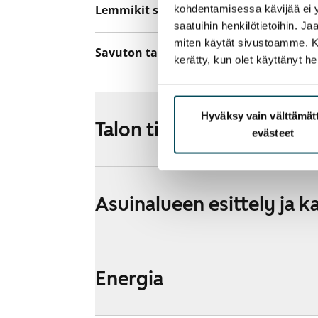
Lemmikit sallittu
kohdentamisessa kävijää ei y
Kyllä
saatuihin henkilötietoihin. J
miten käytät sivustoamme. Kump
Savuton talo
Kyllä
kerätty, kun olet käyttänyt he
Hyväksy vain välttämä
Talon tiedot
evästeet
Asuinalueen esittely ja k
Energia