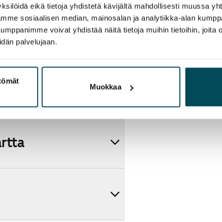
ksilöidä eikä tietoja yhdistetä kävijältä mahdollisesti muussa y
aamme sosiaalisen median, mainosalan ja analytiikka-alan kumppa
panimme voivat yhdistää näitä tietoja muihin tietoihin, joita olet
idän palvelujaan.
ttömät
Muokkaa
artta