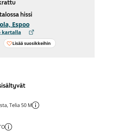
rattu
 talossa hissi
ola, Espoo
 kartalla
Lisää suosikkeihin
isältyvät
sta, Telia 50 M
TO