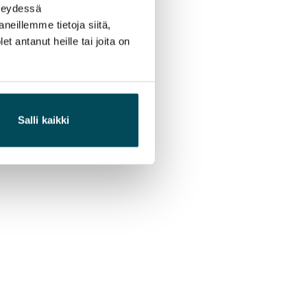
hteydessä
neillemme tietoja siitä,
 antanut heille tai joita on
Salli kaikki