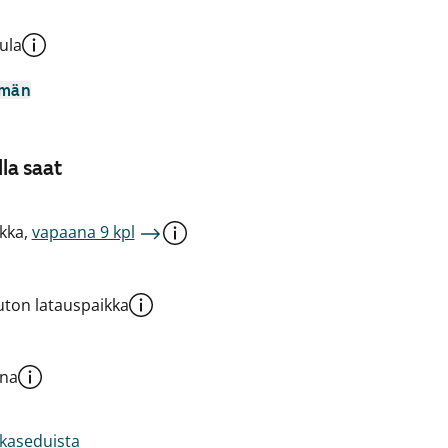
ula
mmän
la saat
kka,
vapaana 9 kpl
ton latauspaikka
una
akaseduista