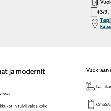
Vuok
3/3 ,
Tapi
Katso
nat ja modernit
Vuokraan s
Laajakai
assa
OmaSA
ukotiin tulvii valoa koko