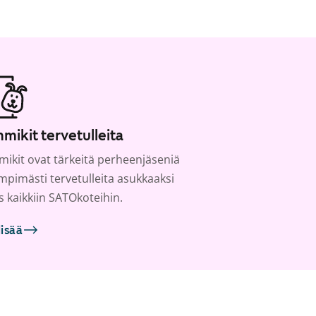
mikit tervetulleita
ikit ovat tärkeitä perheenjäseniä
ämpimästi tervetulleita asukkaaksi
s kaikkiin SATOkoteihin.
lisää