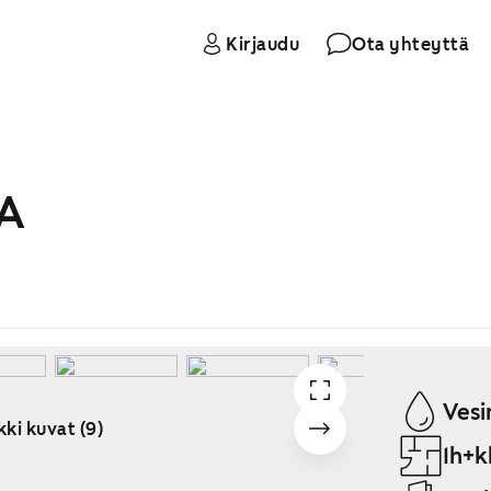
Kirjaudu
Ota yhteyttä
 A
Vesi
kki kuvat (9)
1h+k