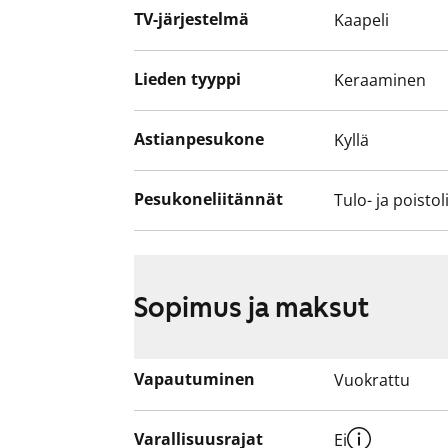
Asunnot ovat savuttomia.
TV-järjestelmä
Kaapeli
Lieden tyyppi
Keraaminen
Astianpesukone
Kyllä
Pesukoneliitännät
Tulo- ja poistol
Sopimus ja maksut
Vapautuminen
Vuokrattu
Varallisuusrajat
Ei