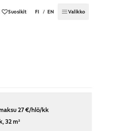
/
Suosikit
FI
EN
Valikko
maksu 27 €/hlö/kk
k, 32 m²