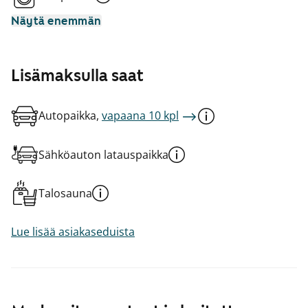
Näytä enemmän
Lisämaksulla saat
Autopaikka,
vapaana 10 kpl
Sähköauton latauspaikka
Talosauna
Lue lisää asiakaseduista