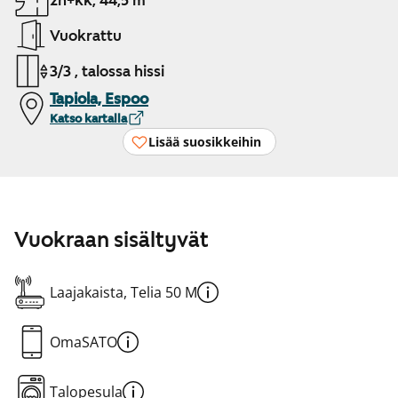
2h+kk, 44,5 m²
Vuokrattu
3/3 , talossa hissi
Tapiola, Espoo
Katso kartalla
Lisää suosikkeihin
Vuokraan sisältyvät
Laajakaista, Telia 50 M
OmaSATO
Talopesula