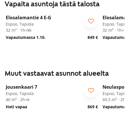
Vapaita asuntoja tästä talosta
1
/
29
Elosalamantie 4 E-G
Elosalamant
Espoo, Tapiola
Espoo, Tapiol
32 m² · 1h+kk
32 m² · 1h+kk
Vapautumassa 1.10.
849 €
Vapautumassa
Muut vastaavat asunnot alueelta
1
/
17
Jousenkaari 7
Neulaspolk
Seniorille
Espoo, Tapiola
Espoo, Tapiol
40 m² · 2h+k
60,5 m² · 2h+
Heti vapaa
869 €
Vapautumassa