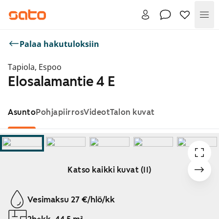
Val
Palaa hakutuloksiin
Tapiola, Espoo
Elosalamantie 4 E
Asunto
Pohjapiirros
Videot
Talon kuvat
Katso kaikki kuvat (11)
Näytetään dia 1 / 11
Vesimaksu 27 €/hlö/kk