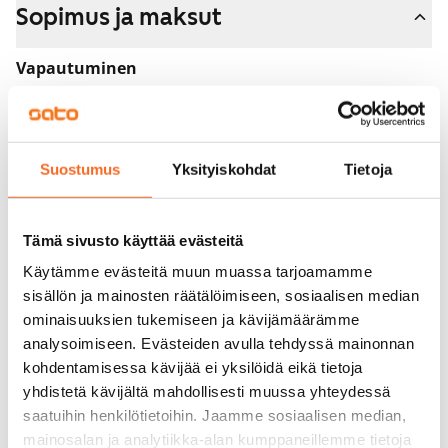
Sopimus ja maksut
Vapautuminen
Vuokrattu
Varallisuusrajat
Ei
Suostumus
Yksityiskohdat
Tietoja
Vuokra
Tämä sivusto käyttää evästeitä
Vuokravakuus
0 €, (yrityksille min. 1 kk vuokra)
Käytämme evästeitä muun muassa tarjoamamme
sisällön ja mainosten räätälöimiseen, sosiaalisen median
Kotivakuutus
ominaisuuksien tukemiseen ja kävijämäärämme
Pakollinen, ei sisälly vuokraan
analysoimiseen. Evästeiden avulla tehdyssä mainonnan
kohdentamisessa kävijää ei yksilöidä eikä tietoja
Vesimaksu
yhdistetä kävijältä mahdollisesti muussa yhteydessä
27 €/hlö/kk
saatuihin henkilötietoihin. Jaamme sosiaalisen median,
mainosalan ja analytiikka-alan kumppaneillemme tietoja