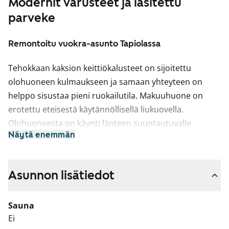
Modernit varusteet ja lasitettu
parveke
Remontoitu vuokra-asunto Tapiolassa
Tehokkaan kaksion keittiökalusteet on sijoitettu
olohuoneen kulmaukseen ja samaan yhteyteen on
helppo sisustaa pieni ruokailutila. Makuuhuone on
erotettu eteisestä käytännöllisellä liukuovella.
Olohuoneesta on käynti länteen suuntautuvalle
Näytä enemmän
lasitetulle parvekkeelle, joka on mukava paikka
rentoutua viileämpinäkin iltoina.
Asunnon lattiat ovat pähkinän väristä laminaattia ja
Asunnon lisätiedot
muuten valkoisia seiniä elävöittää yksi vaaleaan
siniseen vivahtava tehosteseinä. Keittokomeron kaapit
Sauna
ovat sävyltään pähkinää ja ylä- ja alakaappien välitila on
Ei
laatoitettu kiiltävällä mustalla laatalla. Työtaso on