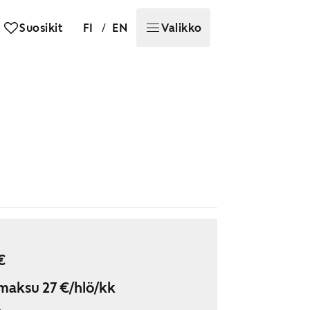
/
Suosikit
FI
EN
Valikko
€
maksu 27 €/hlö/kk