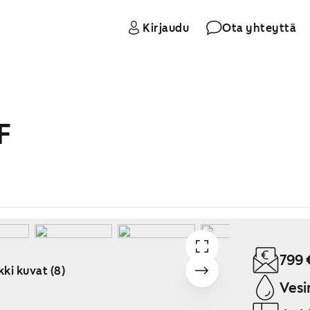
Kirjaudu
Ota yhteyttä
F
799 
kki kuvat (8)
Vesi