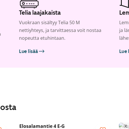
Telia laajakaista
Lem
Vuokraan sisältyy Telia 50 M
Lemm
nettiyhteys, ja tarvittaessa voit nostaa
ja l
a
nopeutta etuhintaan.
lähe
Lue lisää
Lue 
losta
1
/
33
Elosalamantie 4 E-G