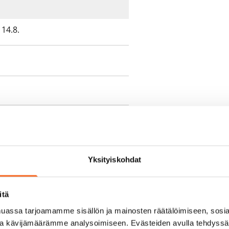
14.8.
e min. 1 kk vuokra)
oimassa oleva, minimi
Yksityiskohdat
kk
pimuksesta tai
itä
a aiemmin
assa tarjoamamme sisällön ja mainosten räätälöimiseen, sosia
ja kävijämäärämme analysoimiseen. Evästeiden avulla tehdyss