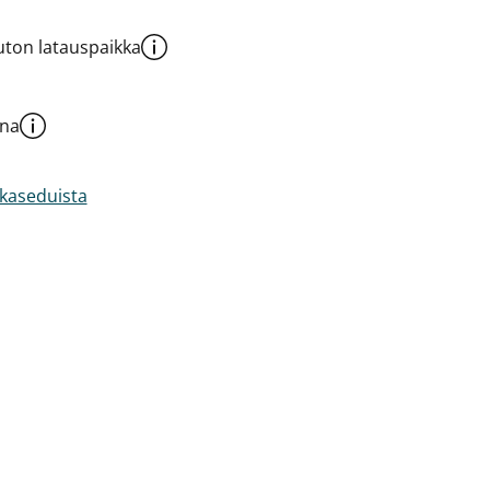
ton latauspaikka
una
akaseduista