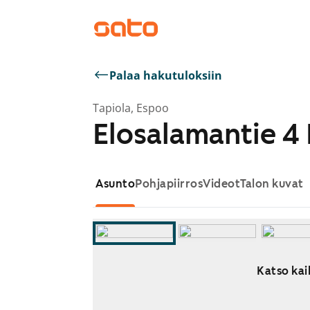
Palaa hakutuloksiin
Tapiola, Espoo
Elosalamantie 4 
Asunto
Pohjapiirros
Videot
Talon kuvat
Katso kai
Näytetään dia 1 / 8