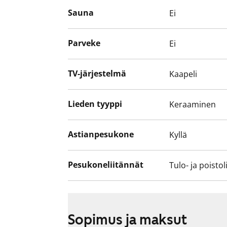
Mustavalkoisen kylpyhuoneen seinät ovat ki
Sauna
Ei
on laatoitettu kuusikulmaisella, mattamusta
Pyykinpesukoneelle ja kuivausrummulle o
Parveke
Ei
Varaa esittelyaika ja tule kurkkaamaan, v
vuokrakoti!
TV-järjestelmä
Kaapeli
Tähän kotiin voit tehdä toistaiseksi voi
Lieden tyyppi
Keraaminen
Asunnot ovat savuttomia.
Astianpesukone
Kyllä
Pesukoneliitännät
Tulo- ja poistol
Sopimus ja maksut