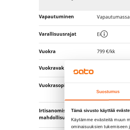
Vapautuminen
Vapautumassa 
Varallisuusrajat
Ei
Vuokra
799 €/kk
Vuokravakuus
0 €, (yrityksill
Vuokrasopimus
Toistaiseksi v
Suostumus
asumisaika 12 
Irtisanomis­
12 kk vuokraso
Tämä sivusto käyttää eväste
mahdollisuus
sopimussakoll
Käytämme evästeitä muun mu
ominaisuuksien tukemiseen 