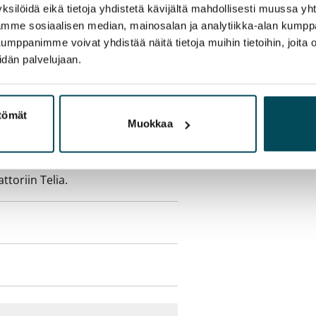
ksilöidä eikä tietoja yhdistetä kävijältä mahdollisesti muussa y
sisälly vuokraan
aamme sosiaalisen median, mainosalan ja analytiikka-alan kumppa
panimme voivat yhdistää näitä tietoja muihin tietoihin, joita olet
idän palvelujaan.
olmii itse sähkösopimuksen.
ttömät
Muokkaa
yy 50 M laajakaistaliittymä. Voit
peutta etuhintaan ottamalla
ttoriin Telia.