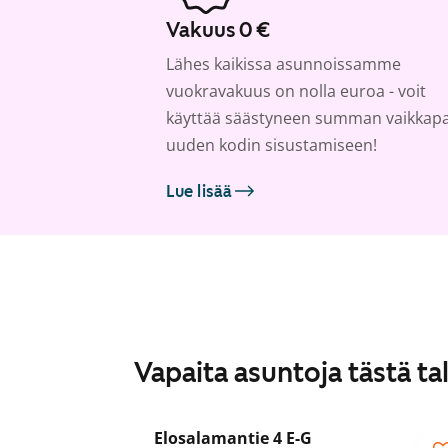
Vakuus 0 €
Lähes kaikissa asunnoissamme
vuokravakuus on nolla euroa - voit
käyttää säästyneen summan vaikkap
uuden kodin sisustamiseen!
Lue lisää
Vapaita asuntoja tästä ta
1
/
29
Elosalamantie 4 E-G