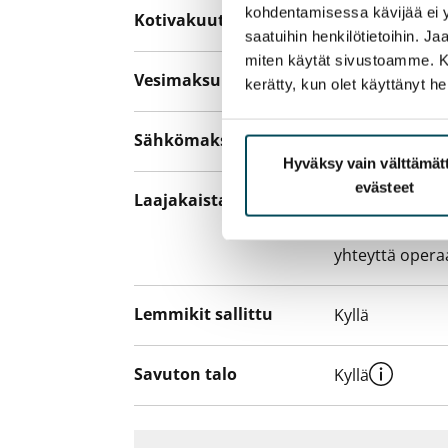
kohdentamisessa kävijää ei y
Kotivakuutus
Pakollinen, ei 
saatuihin henkilötietoihin. J
miten käytät sivustoamme. Kump
Vesimaksu
27 €/hlö/kk
kerätty, kun olet käyttänyt he
Sähkömaksu
Vuokralainen s
Hyväksy vain välttämä
evästeet
Laajakaista
Vuokraan sisält
hankkia lisäno
yhteyttä operaa
Lemmikit sallittu
Kyllä
Savuton talo
Kyllä