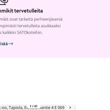
mikit tervetulleita
ikit ovat tärkeitä perheenjäseniä
ämpimästi tervetulleita asukkaaksi
s kaikkiin SATOkoteihin.
lisää
1
/
41