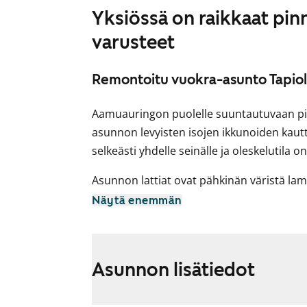
Yksiössä on raikkaat pin
varusteet
Remontoitu vuokra-asunto Tapiol
Aamuauringon puolelle suuntautuvaan pikk
asunnon levyisten isojen ikkunoiden kautta
selkeästi yhdelle seinälle ja oleskelutila 
Asunnon lattiat ovat pähkinän väristä lam
seiniä elävöittää yksi vaaleaan siniseen v
Näytä enemmän
Keittokomeron kaapit ovat sävyltään pähkin
on laatoitettu kiiltävällä mustalla laatall
laminaattia. Keittiön varusteisiin kuuluu 
Asunnon lisätiedot
pakastin, keraaminen liesi ja liesikupu, i
varaus mikroaaltouunille.