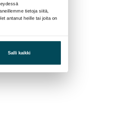
hteydessä
neillemme tietoja siitä,
 antanut heille tai joita on
Salli kaikki