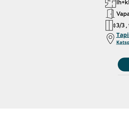
1h+k
Vapa
3/3 ,
Tapi
Katso