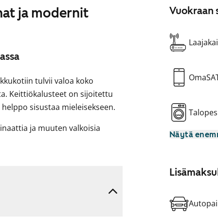
nat ja modernit
Vuokraan s
Laajakai
assa
OmaSA
ukotiin tulvii valoa koko
. Keittiökalusteet on sijoitettu
on helppo sisustaa mieleisekseen.
Talopes
inaattia ja muuten valkoisia
Näytä ene
ivahtava tehosteseinä.
ää ja ylä- ja alakaappien välitila
a. Työtaso on mustalla kuvioitua
Lisämaksul
rosteripintainen jääkaappi-
ntegroitu astianpesukone sekä
Autopai