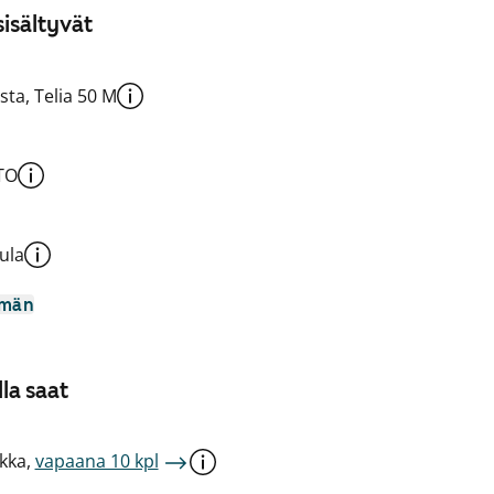
isältyvät
sta, Telia 50 M
TO
ula
mmän
la saat
kka,
vapaana 10 kpl