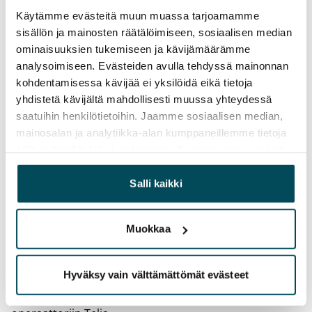
Toistaiseksi voimassa oleva, minimi asumisaika
Käytämme evästeitä muun muassa tarjoamamme
12 kk
sisällön ja mainosten räätälöimiseen, sosiaalisen median
Irtisanomis­mahdollisuus
ominaisuuksien tukemiseen ja kävijämäärämme
analysoimiseen. Evästeiden avulla tehdyssä mainonnan
12 kk vuokrasopimuksesta tai sopimussakolla
kohdentamisessa kävijää ei yksilöidä eikä tietoja
aiemmin
yhdistetä kävijältä mahdollisesti muussa yhteydessä
Kotivakuutus
saatuihin henkilötietoihin. Jaamme sosiaalisen median,
Pakollinen, ei sisälly vuokraan
mainosalan ja analytiikka-alan kumppaneillemme tietoja
siitä, miten käytät sivustoamme. Kumppanimme voivat
Vesimaksu
yhdistää näitä tietoja muihin tietoihin, joita olet antanut
27 €/hlö/kk
heille tai joita on kerätty, kun olet käyttänyt heidän
Salli kaikki
palvelujaan.
Sähkömaksu
Vuokralainen solmii itse sähkösopimuksen.
Muokkaa
Laajakaista
Vuokraan sisältyy 50 M laajakaistaliittymä. Voit hankkia
Hyväksy vain välttämättömät evästeet
lisänopeutta etuhintaan ottamalla yhteyttä