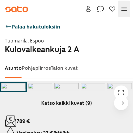
Val
Palaa hakutuloksiin
Tuomarila, Espoo
Kulovalkeankuja 2 A
Asunto
Pohjapiirros
Talon kuvat
Katso kaikki kuvat (9)
Näytetään dia 1 / 9
789 €