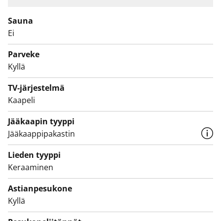
Mukavan malliselle parvekkeelle mahtuu kesällä niin
Sauna
kukkasia kuin paikka löhöilylle.
Ei
Olisiko tässä elämäsi uusi vuokrakoti? Tulehan
Parveke
tutustumaan paikan päälle!
Kyllä
Tähän kotiin voit tehdä toistaiseksi voimassa olevan
TV-järjestelmä
vuokrasopimuksen.
Kaapeli
Jääkaapin tyyppi
Jääkaappipakastin
Lieden tyyppi
Keraaminen
Astianpesukone
Kyllä