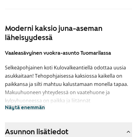
Moderni kaksio juna-aseman
läheisyydessä
Vaaleasävyinen vuokra-asunto Tuomarilassa
Selkeäpohjainen koti Kulovalkeantiellä odottaa uusia
asukkaitaan! Tehopohjaisessa kaksiossa kaikella on
paikkansa ja silti mahtuu kalustamaan monella tapaa.
Makuuhuoneen yhteydessä on vaatehuone ja
kylpyhuoneessa on paikka ja liitännät
Näytä enemmän
pyykinpesukoneelle. Keittiö on kattavasti varusteltu
muun muassa keraamisella liedellä ja tiskikoneella.
Asunnon vaaleasävyiset materiaalit antavat hyvän
Asunnon lisätiedot
pohjan omalle, persoonalliselle sisustustyylillesi.