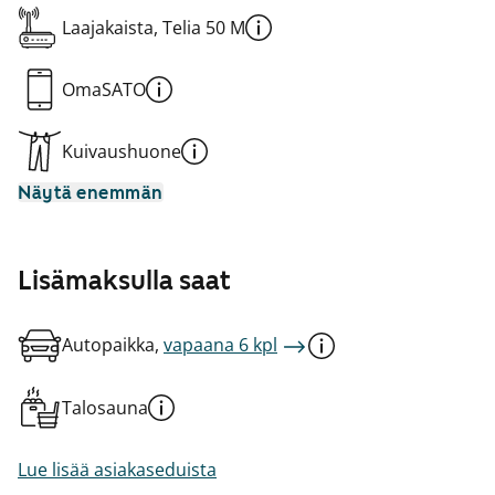
Laajakaista, Telia 50 M
OmaSATO
Kuivaushuone
Näytä enemmän
Lisämaksulla saat
Autopaikka,
vapaana 6 kpl
Talosauna
Lue lisää asiakaseduista