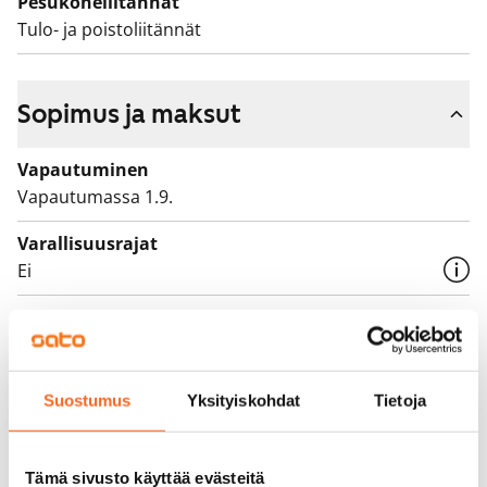
Pesukoneliitännät
Tulo- ja poistoliitännät
Sopimus ja maksut
Vapautuminen
Vapautumassa 1.9.
Varallisuusrajat
Ei
Vuokra
789 €/kk
Vuokravakuus
Suostumus
Yksityiskohdat
Tietoja
0 €, (yrityksille min. 1 kk vuokra)
Vuokrasopimus
Tämä sivusto käyttää evästeitä