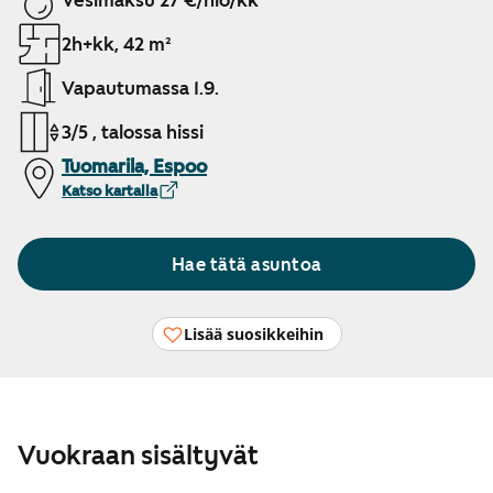
Vesimaksu 27 €/hlö/kk
2h+kk, 42 m²
Vapautumassa 1.9.
3/5 , talossa hissi
Tuomarila, Espoo
Katso kartalla
Hae tätä asuntoa
Lisää suosikkeihin
Vuokraan sisältyvät