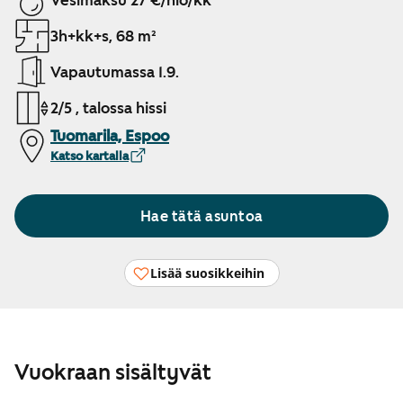
Vesimaksu 27 €/hlö/kk
3h+kk+s, 68 m²
Vapautumassa 1.9.
2/5 , talossa hissi
Tuomarila, Espoo
Katso kartalla
Hae tätä asuntoa
Lisää suosikkeihin
Vuokraan sisältyvät