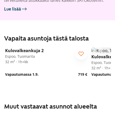
tervetulleita asukkaaksi lähes kaikkiin SATOkoteihin.
Lue lisää
Vapaita asuntoja tästä talosta
1
/
22
Kulovalkeankuja 2
Espoo, Tuomarila
Kulovalkea
32 m² · 1h+kk
Espoo, Tuoma
32 m² · 1h+kk
Vapautumassa 1.9.
719 €
Vapautumassa
Muut vastaavat asunnot alueelta