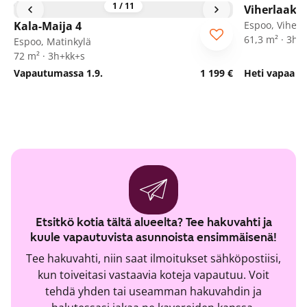
1
/
11
Viherlaaks
Kala-Maija 4
Espoo, Viherl
61,3 m² · 3h+
Espoo, Matinkylä
72 m² · 3h+kk+s
Vapautumassa 1.9.
1 199 €
Heti vapaa
Etsitkö kotia tältä alueelta? Tee hakuvahti ja
kuule vapautuvista asunnoista ensimmäisenä!
Tee hakuvahti, niin saat ilmoitukset sähköpostiisi,
kun toiveitasi vastaavia koteja vapautuu. Voit
tehdä yhden tai useamman hakuvahdin ja