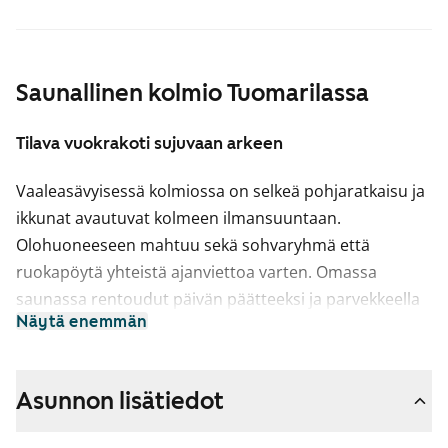
Saunallinen kolmio Tuomarilassa
Tilava vuokrakoti sujuvaan arkeen
Vaaleasävyisessä kolmiossa on selkeä pohjaratkaisu ja
ikkunat avautuvat kolmeen ilmansuuntaan.
Olohuoneeseen mahtuu sekä sohvaryhmä että
ruokapöytä yhteistä ajanviettoa varten. Omassa
saunassa rentoudut päivän päätteeksi ja parvekkeella
Näytä enemmän
voit nauttia raikkaasta ulkoilmasta vaikka aamukahvin
äärellä.
Keittiö on hieman erillään olohuoneesta, joten arjen
Asunnon lisätiedot
kokkailut sujuvat rauhallisessa tilassa. Keittiössä on