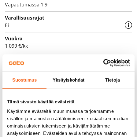
Vapautumassa 1.9.
Varallisuusrajat
Ei
Vuokra
1 099 €/kk
Vuokravakuus
0 €, (yrityksille min. 1 kk vuokra)
Vuokrasopimus
Suostumus
Yksityiskohdat
Tietoja
Toistaiseksi voimassa oleva, minimi asumisaika
12 kk
Tämä sivusto käyttää evästeitä
Irtisanomis­mahdollisuus
Käytämme evästeitä muun muassa tarjoamamme
12 kk vuokrasopimuksesta tai sopimussakolla
sisällön ja mainosten räätälöimiseen, sosiaalisen median
aiemmin
ominaisuuksien tukemiseen ja kävijämäärämme
analysoimiseen. Evästeiden avulla tehdyssä mainonnan