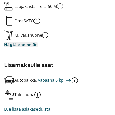
Laajakaista, Telia 50 M
OmaSATO
Kuivaushuone
Näytä enemmän
Lisämaksulla saat
Autopaikka,
vapaana 6 kpl
Talosauna
Lue lisää asiakaseduista