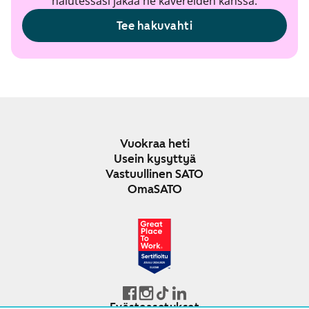
halutessasi jakaa ne kavereiden kanssa.
Tee hakuvahti
Vuokraa heti
Usein kysyttyä
Vastuullinen SATO
OmaSATO
JOULU 2024-2025
SUOMI
Evästeasetukset