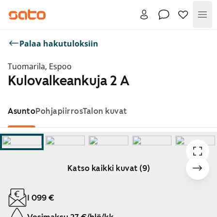
Val
Palaa hakutuloksiin
Tuomarila, Espoo
Kulovalkeankuja 2 A
Asunto
Pohjapiirros
Talon kuvat
Katso kaikki kuvat (9)
Näytetään dia 1 / 9
1 099 €