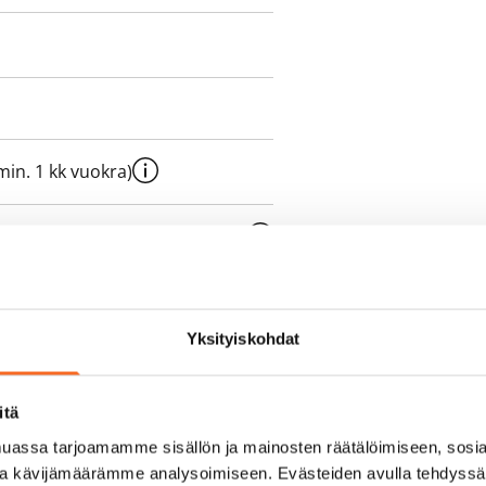
e min. 1 kk vuokra)
oimassa oleva, minimi
kk
pimuksesta tai
Yksityiskohdat
a aiemmin
itä
sisälly vuokraan
assa tarjoamamme sisällön ja mainosten räätälöimiseen, sosia
ja kävijämäärämme analysoimiseen. Evästeiden avulla tehdyss