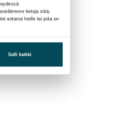
hteydessä
neillemme tietoja siitä,
 antanut heille tai joita on
Salli kaikki