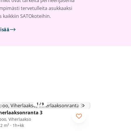
ikit ovat tärkeitä perheenjäseniä
ämpimästi tervetulleita asukkaaksi
s kaikkiin SATOkoteihin.
lisää
1
/
9
herlaaksonranta 3
poo, Viherlaakso
,2 m² · 1h+kk