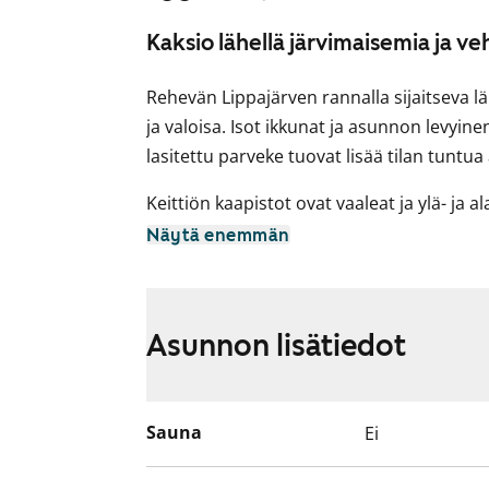
Kaksio lähellä järvimaisemia ja ve
Rehevän Lippajärven rannalla sijaitseva l
ja valoisa. Isot ikkunat ja asunnon levyine
lasitettu parveke tuovat lisää tilan tuntu
Keittiön kaapistot ovat vaaleat ja ylä- ja a
valkoinen laatoitus. Keittiöön mahtuu ru
Näytä enemmän
Varustukseen kuuluu jää-pakastinkaappi ja
astianpesukone on mahdollista asentaa.
Kylpyhuoneessa on massalattia sekä kaakel
Asunnon lisätiedot
kapealle pyykinpesukoneelle. Säilytystil
Olisiko tässä elämäsi uusi vuokrakoti? T
Sauna
Ei
päälle!