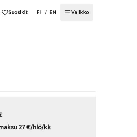
/
Suosikit
FI
EN
Valikko
€
maksu 27 €/hlö/kk