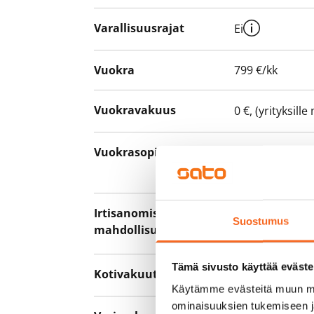
Varallisuusrajat
Ei
Vuokra
799 €/kk
Vuokravakuus
0 €, (yrityksill
Vuokrasopimus
Toistaiseksi v
asumisaika 12 
Irtisanomis­
12 kk vuokraso
Suostumus
mahdollisuus
sopimussakoll
Tämä sivusto käyttää eväste
Kotivakuutus
Pakollinen, ei 
Käytämme evästeitä muun mu
ominaisuuksien tukemiseen 