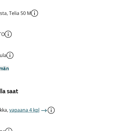
sta, Telia 50 M
TO
ula
mmän
la saat
kka,
vapaana 4 kpl