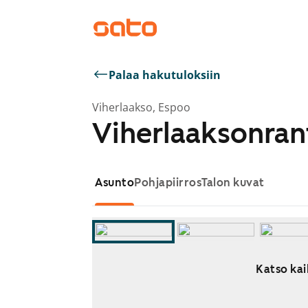
Palaa hakutuloksiin
Viherlaakso, Espoo
Viherlaaksonran
Asunto
Pohjapiirros
Talon kuvat
Katso kai
Näytetään dia 1 / 7