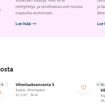
Vuokraan sisältyy Telia 50 M
Lemm
nettiyhteys, ja tarvittaessa voit nostaa
ja l
a
nopeutta etuhintaan.
lähe
Lue lisää
Lue 
losta
1
/
23
Viherlaaksonranta 5
Espoo, Viherlaakso
Vi
61,3 m² · 3h+k
Es
26