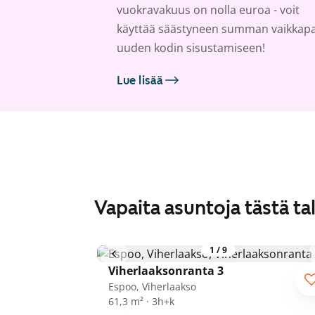
vuokravakuus on nolla euroa - voit
käyttää säästyneen summan vaikkap
uuden kodin sisustamiseen!
Lue lisää
Vapaita asuntoja tästä ta
1
/
9
Viherlaaksonranta 3
Espoo, Viherlaakso
61,3 m² · 3h+k