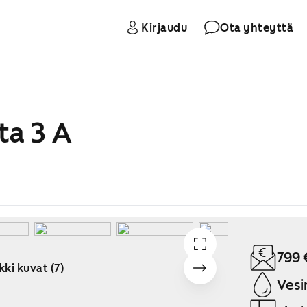
Kirjaudu
Ota yhteyttä
ta 3 A
799 
kki kuvat (7)
Vesi