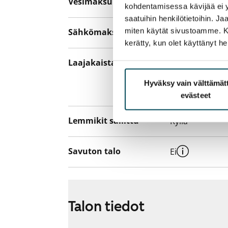
Vesimaksu
27 €/hlö/kk
kohdentamisessa kävijää ei y
saatuihin henkilötietoihin. J
miten käytät sivustoamme. Kump
Sähkömaksu
Vuokralainen s
kerätty, kun olet käyttänyt he
Laajakaista
Vuokraan sisält
hankkia lisäno
Hyväksy vain välttämä
yhteyttä operaa
evästeet
Lemmikit sallittu
Kyllä
Savuton talo
Ei
Talon tiedot