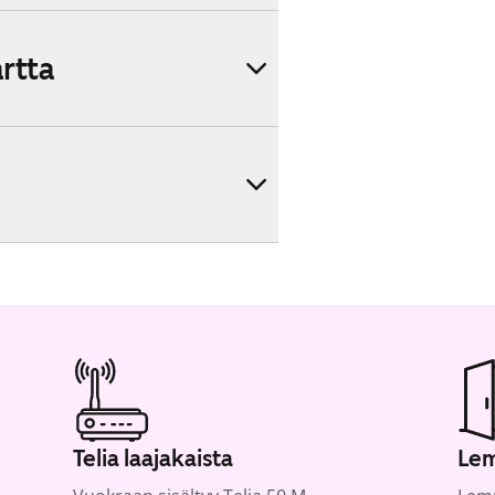
artta
Telia laajakaista
Lem