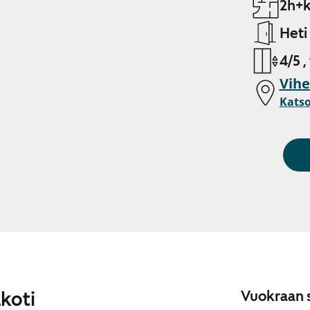
2h+k
Heti
4/5 ,
Vihe
Katso
akoti
Vuokraan s