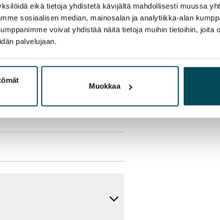
ksilöidä eikä tietoja yhdistetä kävijältä mahdollisesti muussa y
aamme sosiaalisen median, mainosalan ja analytiikka-alan kumppa
panimme voivat yhdistää näitä tietoja muihin tietoihin, joita olet
olmii itse sähkösopimuksen.
idän palvelujaan.
yy 50 M laajakaistaliittymä. Voit
peutta etuhintaan ottamalla
ttömät
Muokkaa
ttoriin Telia.