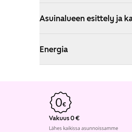
Asuinalueen esittely ja k
Energia
Vakuus 0 €
Lähes kaikissa asunnoissamme