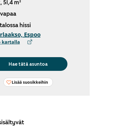
, 51,4 m²
 vapaa
 talossa hissi
rlaakso, Espoo
 kartalla
Hae tätä asuntoa
Lisää suosikkeihin
isältyvät