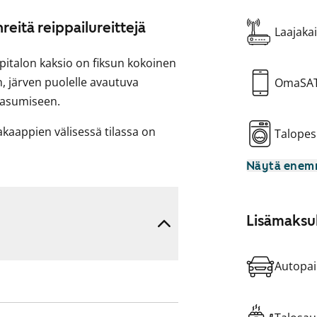
hreitä reippailureittejä
Laajakai
äpitalon kaksio on fiksun kokoinen
n, järven puolelle avautuva
OmaSA
a asumiseen.
la­kaappien välisessä tilassa on
Talopes
okapöytä ikkunan eteen.
Näytä ene
 nelilevyinen sähköliesi,
oidut seinät ja siellä on paikka
Lisämaksul
aa on makuuhuoneen kaapeissa.
Autopai
ervetuloa tutustumaan paikan