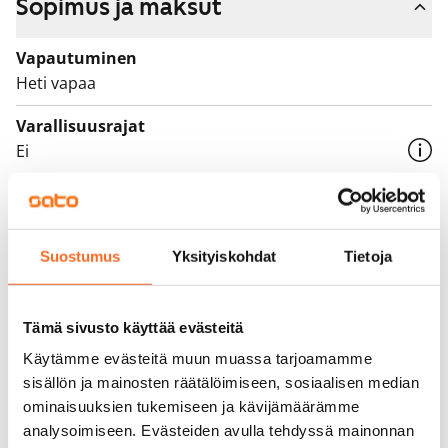
Sopimus ja maksut
Vapautuminen
Heti vapaa
Varallisuusrajat
Ei
Vuokra
1 049 €/kk
Suostumus
Yksityiskohdat
Tietoja
Vuokravakuus
0 €, (yrityksille min. 1 kk vuokra)
Vuokrasopimus
Tämä sivusto käyttää evästeitä
Toistaiseksi voimassa oleva
Käytämme evästeitä muun muassa tarjoamamme
sisällön ja mainosten räätälöimiseen, sosiaalisen median
Irtisanomis­mahdollisuus
ominaisuuksien tukemiseen ja kävijämäärämme
1 kalenterikuukausi
analysoimiseen. Evästeiden avulla tehdyssä mainonnan