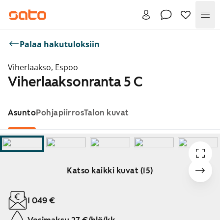
Val
Palaa hakutuloksiin
Viherlaakso, Espoo
Viherlaaksonranta 5 C
Asunto
Pohjapiirros
Talon kuvat
Katso kaikki kuvat (15)
Näytetään dia 1 / 15
1 049 €