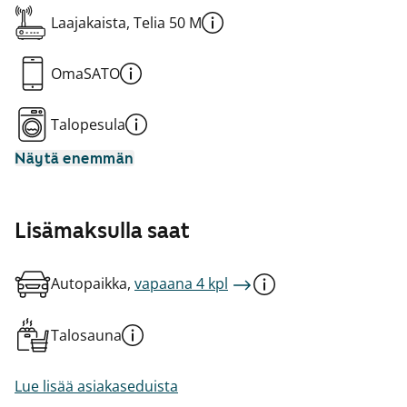
Laajakaista, Telia 50 M
OmaSATO
Talopesula
Näytä enemmän
Lisämaksulla saat
Autopaikka,
vapaana 4 kpl
Talosauna
Lue lisää asiakaseduista