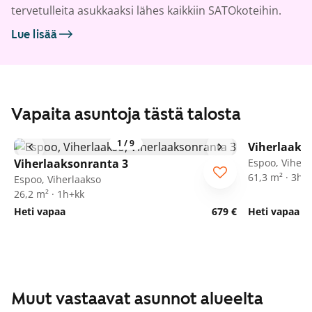
tervetulleita asukkaaksi lähes kaikkiin SATOkoteihin.
Lue lisää
Vapaita asuntoja tästä talosta
1
/
9
Viherlaaks
Viherlaaksonranta 3
Espoo, Viherl
61,3 m² · 3h+
Espoo, Viherlaakso
26,2 m² · 1h+kk
Heti vapaa
679 €
Heti vapaa
Muut vastaavat asunnot alueelta
1
/
33