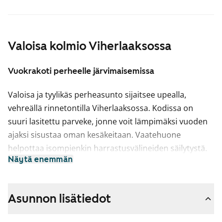
Valoisa kolmio Viherlaaksossa
Vuokrakoti perheelle järvimaisemissa
Valoisa ja tyylikäs perheasunto sijaitsee upealla,
vehreällä rinnetontilla Viherlaaksossa. Kodissa on
suuri lasitettu parveke, jonne voit lämpimäksi vuoden
ajaksi sisustaa oman kesäkeitaan. Vaatehuone
helpottaa isompienkin harrastusvälineiden säilytystä.
Näytä enemmän
Kotoisassa keittiössä on astianpesukone, liesi ja jää-
pakastinkaappi. Ruokapöytä mahtuu samaan tilaan
kotoisasti ikkunan ääreen. Kylpyhuoneessa on
Asunnon lisätiedot
kotimaiset Kide-kalusteet. Ikkunoissa on valmiina