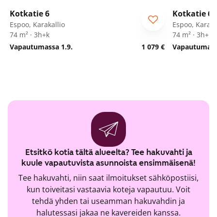
Kotkatie 6
Kotkatie 6
Espoo, Karakallio
Espoo, Karaka
74 m² · 3h+k
74 m² · 3h+k
Vapautumassa 1.9.
1 079 €
Vapautumassa
Etsitkö kotia tältä alueelta? Tee hakuvahti ja
kuule vapautuvista asunnoista ensimmäisenä!
Tee hakuvahti, niin saat ilmoitukset sähköpostiisi,
kun toiveitasi vastaavia koteja vapautuu. Voit
tehdä yhden tai useamman hakuvahdin ja
halutessasi jakaa ne kavereiden kanssa.