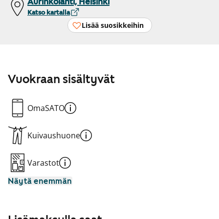
Aurinkolahti, Helsinki
Katso kartalla
Lisää suosikkeihin
Vuokraan sisältyvät
OmaSATO
Kuivaushuone
Varastot
Näytä enemmän