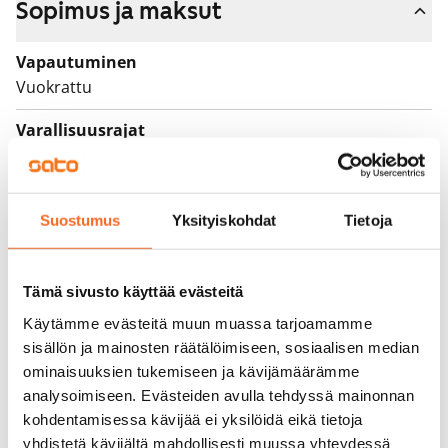
Sopimus ja maksut
Vapautuminen
Vuokrattu
Varallisuusrajat
Ei
Vuokra
Suostumus
Yksityiskohdat
Tietoja
Vuokravakuus
0 €, (yrityksille min. 1 kk vuokra)
Tämä sivusto käyttää evästeitä
Kotivakuutus
Käytämme evästeitä muun muassa tarjoamamme
Pakollinen, ei sisälly vuokraan
sisällön ja mainosten räätälöimiseen, sosiaalisen median
ominaisuuksien tukemiseen ja kävijämäärämme
Vesimaksu
analysoimiseen. Evästeiden avulla tehdyssä mainonnan
27 €/hlö/kk
kohdentamisessa kävijää ei yksilöidä eikä tietoja
Sähkömaksu
yhdistetä kävijältä mahdollisesti muussa yhteydessä