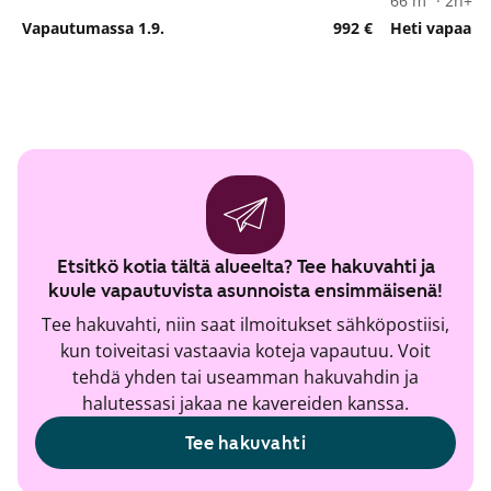
66 m² · 2h+k+
Vapautumassa 1.9.
992 €
Heti vapaa
Etsitkö kotia tältä alueelta? Tee hakuvahti ja
kuule vapautuvista asunnoista ensimmäisenä!
Tee hakuvahti, niin saat ilmoitukset sähköpostiisi,
kun toiveitasi vastaavia koteja vapautuu. Voit
tehdä yhden tai useamman hakuvahdin ja
halutessasi jakaa ne kavereiden kanssa.
Tee hakuvahti