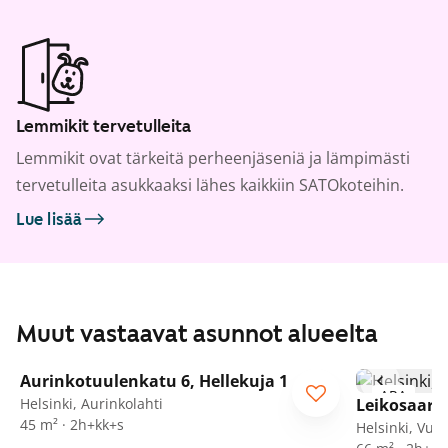
Lemmikit tervetulleita
Lemmikit ovat tärkeitä perheenjäseniä ja lämpimästi
tervetulleita asukkaaksi lähes kaikkiin SATOkoteihin.
Lue lisää
Muut vastaavat asunnot alueelta
1
/
13
Aurinkotuulenkatu 6, Hellekuja 1
ARA
Helsinki, Aurinkolahti
Leikosaaren
45 m² · 2h+kk+s
Helsinki, Vuo