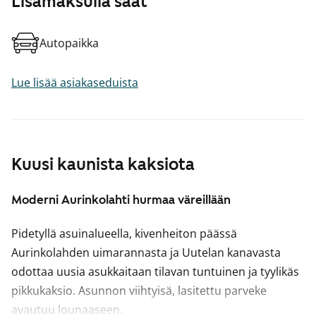
Lisämaksulla saat
Autopaikka
Lue lisää asiakaseduista
Kuusi kaunista kaksiota
Moderni Aurinkolahti hurmaa väreillään
Pidetyllä asuinalueella, kivenheiton päässä
Aurinkolahden uimarannasta ja Uutelan kanavasta
odottaa uusia asukkaitaan tilavan tuntuinen ja tyylikäs
pikkukaksio. Asunnon viihtyisä, lasitettu parveke
avautuu lounaaseen.