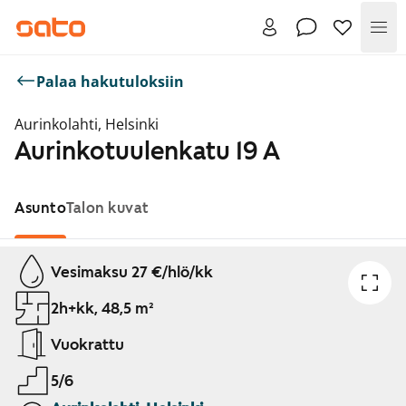
Val
Palaa hakutuloksiin
Aurinkolahti, Helsinki
Aurinkotuulenkatu 19 A
Asunto
Talon kuvat
Näytetään dia 1 / 1
Vesimaksu 27 €/hlö/kk
2h+kk, 48,5 m²
Vuokrattu
5/6