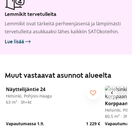
Lemmikit tervetulleita
Lemmikit ovat tärkeitä perheenjäseniä ja lämpimästi
tervetulleita asukkaaksi lähes kaikkiin SATOkoteihin.
Lue lisää
Muut vastaavat asunnot alueelta
1
/
35
Näyttelijäntie 24
Helsinki, Pohjois-Haaga
63 m² · 3h+kt
Korppaanm
Helsinki, Pik
80,5 m² · 3h+
Vapautumassa 1.9.
1 229 €
Vapautumassa