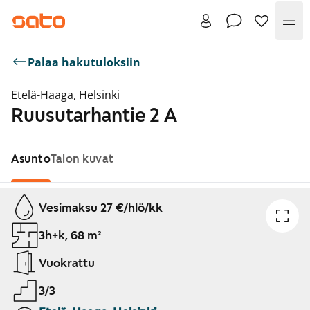
Val
Palaa hakutuloksiin
Etelä-Haaga, Helsinki
Ruusutarhantie 2 A
Asunto
Talon kuvat
Näytetään dia 1 / 1
Vesimaksu 27 €/hlö/kk
3h+k, 68 m²
Vuokrattu
3/3