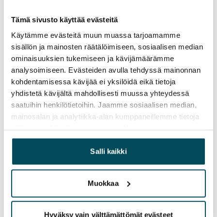
Vuokravakuus
Tämä sivusto käyttää evästeitä
0 €, (yrityksille min. 1 kk vuokra)
Käytämme evästeitä muun muassa tarjoamamme
sisällön ja mainosten räätälöimiseen, sosiaalisen median
Kotivakuutus
ominaisuuksien tukemiseen ja kävijämäärämme
Pakollinen, ei sisälly vuokraan
analysoimiseen. Evästeiden avulla tehdyssä mainonnan
kohdentamisessa kävijää ei yksilöidä eikä tietoja
Vesimaksu
yhdistetä kävijältä mahdollisesti muussa yhteydessä
27 €/hlö/kk
saatuihin henkilötietoihin. Jaamme sosiaalisen median,
mainosalan ja analytiikka-alan kumppaneillemme tietoja
Sähkömaksu
siitä, miten käytät sivustoamme. Kumppanimme voivat
Vuokralainen solmii itse sähkösopimuksen.
yhdistää näitä tietoja muihin tietoihin, joita olet antanut
Laajakaista
heille tai joita on kerätty, kun olet käyttänyt heidän
Salli kaikki
Vuokraan sisältyy 10 M laajakaistaliittymä. Voit hankkia
palvelujaan.
lisänopeutta etuhintaan ottamalla yhteyttä
Muokkaa
operaattoriin DNA/Welho.
Lemmikit sallittu
Hyväksy vain välttämättömät evästeet