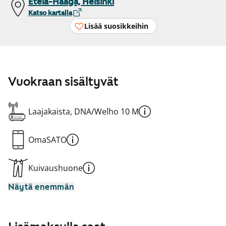
Etelä-Haaga, Helsinki
Katso kartalla
Lisää suosikkeihin
Vuokraan sisältyvät
Laajakaista, DNA/Welho 10 M
OmaSATO
Kuivaushuone
Näytä enemmän