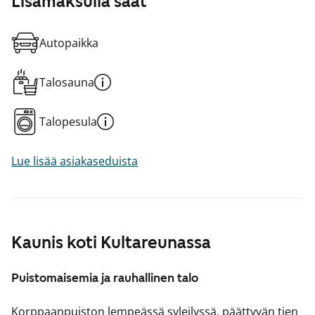
Lisämaksulla saat
Autopaikka
Talosauna
Talopesula
Lue lisää asiakaseduista
Kaunis koti Kultareunassa
Puistomaisemia ja rauhallinen talo
Korppaanpuiston lempeässä syleilyssä, päättyvän tien