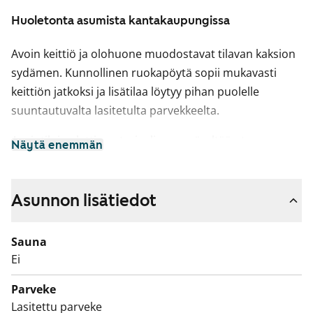
Huoletonta asumista kantakaupungissa
Avoin keittiö ja olohuone muodostavat tilavan kaksion
sydämen. Kunnollinen ruokapöytä sopii mukavasti
keittiön jatkoksi ja lisätilaa löytyy pihan puolelle
suuntautuvalta lasitetulta parvekkeelta.
Asuintilojen lattiamateriaalina on sävyltään tumma
Näytä enemmän
tammiparketti. Kylpyhuoneessa värit ovat tyylikkäät:
lattiassa on tumman harmaa laatoitus, seinissä on isoa
kiiltävän valkoista laattaa. Kylpyhuone selkeäpohjainen
Asunnon lisätiedot
ja sinne mahtuu pyykinpesukone ja kuivausrumpukin.
Sauna
Keittiön kaapistot ovat kiiltävän valkoiset ja
Ei
jämäkkyyttä tilaan tuovat mustat
kvartsikomposiittityötasot ja tasojen ja kaapistojen
Parveke
välitilat. Varusteina on kalusteisiin integroitu
Lasitettu parveke