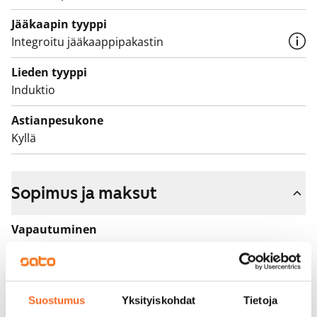
astianpesukone ja kylmälaitteet, keraaminen liesitaso
Jääkaapin tyyppi
ja kalusteuuni.
Integroitu jääkaappipakastin
Tulehan tutustumaan paikan päälle!
Lieden tyyppi
Induktio
Astianpesukone
Kyllä
Sopimus ja maksut
Vapautuminen
Vuokrattu
Varallisuusrajat
Ei
Suostumus
Yksityiskohdat
Tietoja