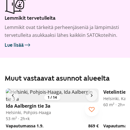
Lemmikit tervetulleita
Lemmikit ovat tärkeitä perheenjäseniä ja lämpimästi
tervetulleita asukkaaksi lähes kaikkiin SATOkoteihin.
Lue lisää
Muut vastaavat asunnot alueelta
Vetelintie 5
1
/
14
Helsinki, Kan
60 m² · 2h+k
Ida Aalbergin tie 3a
Helsinki, Pohjois-Haaga
53 m² · 2h+k
Vapautumassa 1.9.
869 €
Vapautumassa