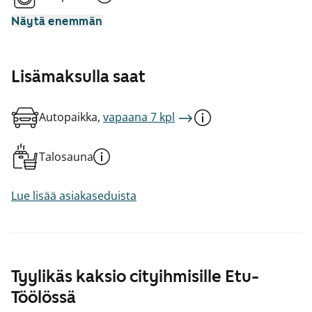
Näytä enemmän
Lisämaksulla saat
Autopaikka,
vapaana 7 kpl
Talosauna
Lue lisää asiakaseduista
Tyylikäs kaksio cityihmisille Etu-
Töölössä