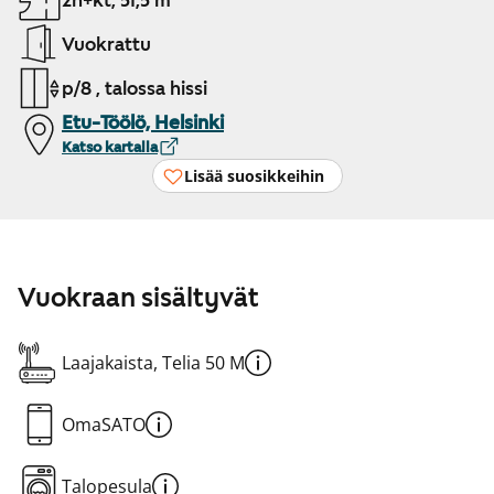
2h+kt, 51,5 m²
Vuokrattu
p/8 , talossa hissi
Etu-Töölö, Helsinki
Katso kartalla
Lisää suosikkeihin
Vuokraan sisältyvät
Laajakaista, Telia 50 M
OmaSATO
Talopesula