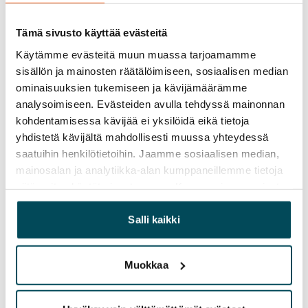
Vuokra
Tämä sivusto käyttää evästeitä
Vuokravakuus
0 €, (yrityksille min. 1 kk vuokra)
Käytämme evästeitä muun muassa tarjoamamme
sisällön ja mainosten räätälöimiseen, sosiaalisen median
Kotivakuutus
ominaisuuksien tukemiseen ja kävijämäärämme
Pakollinen, ei sisälly vuokraan
analysoimiseen. Evästeiden avulla tehdyssä mainonnan
kohdentamisessa kävijää ei yksilöidä eikä tietoja
Vesimaksu
yhdistetä kävijältä mahdollisesti muussa yhteydessä
27 €/hlö/kk
saatuihin henkilötietoihin. Jaamme sosiaalisen median,
mainosalan ja analytiikka-alan kumppaneillemme tietoja
Sähkömaksu
siitä, miten käytät sivustoamme. Kumppanimme voivat
Vuokralainen solmii itse sähkösopimuksen.
yhdistää näitä tietoja muihin tietoihin, joita olet antanut
heille tai joita on kerätty, kun olet käyttänyt heidän
Salli kaikki
Laajakaista
palvelujaan.
Vuokraan sisältyy 50 M laajakaistaliittymä. Voit hankkia
lisänopeutta etuhintaan ottamalla yhteyttä
Muokkaa
operaattoriin Telia.
Lemmikit sallittu