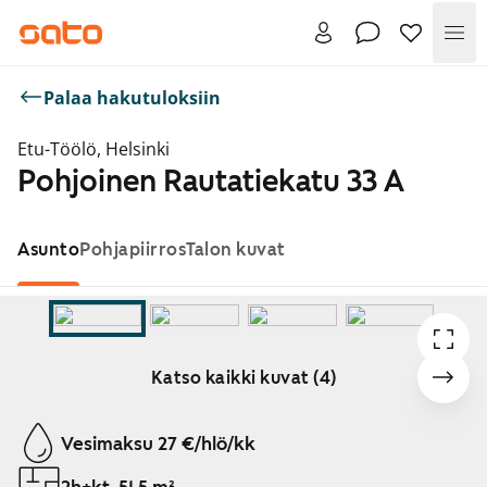
Val
Palaa hakutuloksiin
Etu-Töölö, Helsinki
Pohjoinen Rautatiekatu 33 A
Asunto
Pohjapiirros
Talon kuvat
Katso kaikki kuvat (4)
Näytetään dia 1 / 4
Vesimaksu 27 €/hlö/kk