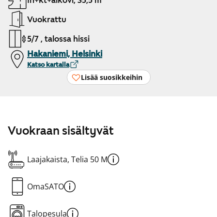
1h+kt+alkovi, 35,5 m²
Vuokrattu
5/7 , talossa hissi
Hakaniemi, Helsinki
Katso kartalla
Lisää suosikkeihin
Vuokraan sisältyvät
Laajakaista, Telia 50 M
OmaSATO
Talopesula