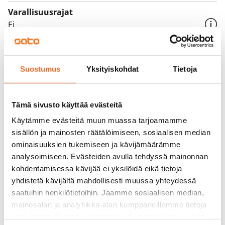
Varallisuusrajat
Ei
Vuokra
Vuokravakuus
Suostumus
Yksityiskohdat
Tietoja
0 €, (yrityksille min. 1 kk vuokra)
Kotivakuutus
Tämä sivusto käyttää evästeitä
Pakollinen, ei sisälly vuokraan
Käytämme evästeitä muun muassa tarjoamamme
sisällön ja mainosten räätälöimiseen, sosiaalisen median
Vesimaksu
ominaisuuksien tukemiseen ja kävijämäärämme
Kulutuksen mukaan
analysoimiseen. Evästeiden avulla tehdyssä mainonnan
Sähkömaksu
kohdentamisessa kävijää ei yksilöidä eikä tietoja
yhdistetä kävijältä mahdollisesti muussa yhteydessä
Vuokralainen solmii itse sähkösopimuksen.
saatuihin henkilötietoihin. Jaamme sosiaalisen median,
Laajakaista
mainosalan ja analytiikka-alan kumppaneillemme tietoja
Vuokraan sisältyy 50 M laajakaistaliittymä. Voit hankkia
siitä, miten käytät sivustoamme. Kumppanimme voivat