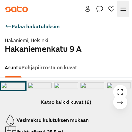
Val
Palaa hakutuloksiin
Hakaniemi, Helsinki
Hakaniemenkatu 9 A
Asunto
Pohjapiirros
Talon kuvat
Katso kaikki kuvat (6)
Näytetään dia 1 / 6
Vesimaksu kulutuksen mukaan