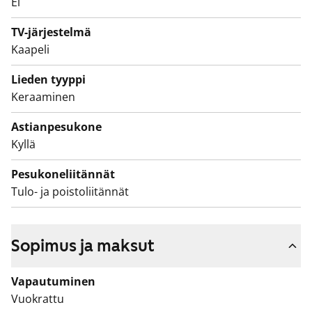
Ei
Eteisen kaapiston suojassa on alkovi, johon sopii
TV-järjestelmä
rauhallinen makuusoppi. Kylpyhuoneessa on valkoiset
Kaapeli
Kide-malliston kotimaiset kalusteet ja paikka
Lieden tyyppi
pyykinpesukoneelle. Seinät ovat valkoista laattaa ja
Keraaminen
lattia on harmaa.
Astianpesukone
Kyllä
Pesukoneliitännät
Tulo- ja poistoliitännät
Sopimus ja maksut
Vapautuminen
Vuokrattu