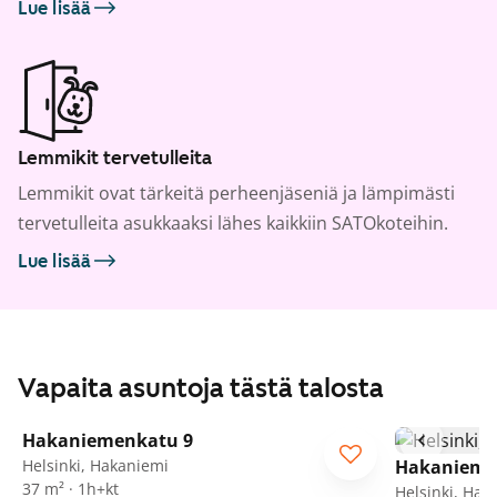
Lue lisää
Lemmikit tervetulleita
Lemmikit ovat tärkeitä perheenjäseniä ja lämpimästi
tervetulleita asukkaaksi lähes kaikkiin SATOkoteihin.
Lue lisää
Vapaita asuntoja tästä talosta
1
/
10
Hakaniemenkatu 9
Helsinki, Hakaniemi
Hakanieme
37 m² · 1h+kt
Helsinki, Hak