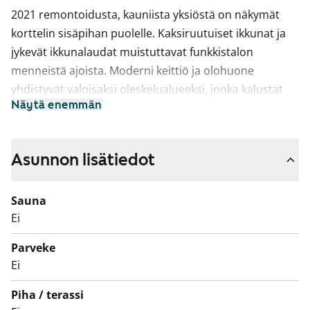
2021 remontoidusta, kauniista yksiöstä on näkymät
korttelin sisäpihan puolelle. Kaksiruutuiset ikkunat ja
jykevät ikkunalaudat muistuttavat funkkistalon
menneistä ajoista. Moderni keittiö ja olohuone
yhdistyvät valoisaksi oleskelualueeksi, jonka kalustat
Näytä enemmän
helposti oman makusi mukaiseksi. Kodin
pintamateriaalit ovat vaaleita ja ajattomia. Lattia on
valkaistua tammilankkulaminaattia ja seinät on
Asunnon lisätiedot
maalattu valkoisiksi.
Keittiössä on valkoiset kaapistot, joiden ovet ovat
Sauna
puusyykuvioista mikrolaminaattia ja niissä on mustat
Ei
nuppivetimet. Ylä- ja alakaappien välinen tila ja työtaso
Parveke
ovat laminaattia, jossa on hillitty harmaasävyinen
Ei
kuviointi. Varustukseen kuuluu keraaminen liesi,
liesikupu, jääkaappipakastin ja astianpesukone.
Piha / terassi
Kodinkoneet ovat valkoisia.