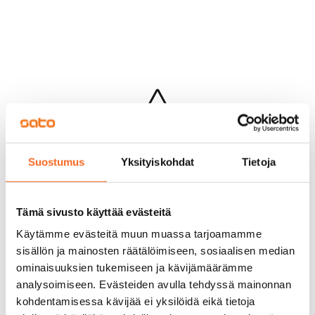
Hups...
Suostumus
Yksityiskohdat
Tietoja
Jotakin meni pieleen sivun lataamisessa
Palaa edelliselle sivulle
Tämä sivusto käyttää evästeitä
Käytämme evästeitä muun muassa tarjoamamme
sisällön ja mainosten räätälöimiseen, sosiaalisen median
ominaisuuksien tukemiseen ja kävijämäärämme
analysoimiseen. Evästeiden avulla tehdyssä mainonnan
kohdentamisessa kävijää ei yksilöidä eikä tietoja