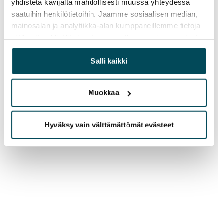
yhdistetä kävijältä mahdollisesti muussa yhteydessä
saatuihin henkilötietoihin. Jaamme sosiaalisen median,
mainosalan ja analytiikka-alan kumppaneillemme tietoja
siitä, miten käytät sivustoamme. Kumppanimme voivat
yhdistää näitä tietoja muihin tietoihin, joita olet antanut
heille tai joita on kerätty, kun olet käyttänyt heidän
Salli kaikki
palvelujaan.
Muokkaa
Hyväksy vain välttämättömät evästeet