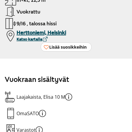
1h+kt, 22,5 m²
Vuokrattu
9/16 , talossa hissi
Herttoniemi, Helsinki
Katso kartalla
Lisää suosikkeihin
Vuokraan sisältyvät
Laajakaista, Elisa 10 M
OmaSATO
Varastot