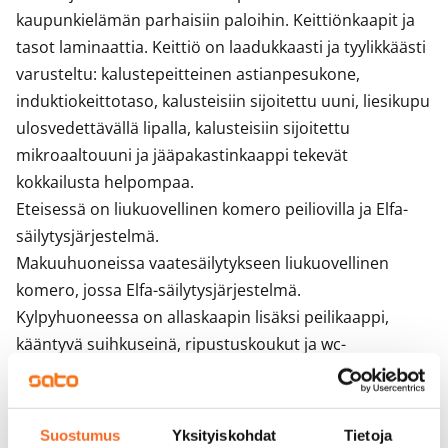
kaupunkielämän parhaisiin paloihin. Keittiönkaapit ja 
tasot laminaattia. Keittiö on laadukkaasti ja tyylikkäästi 
varusteltu: kalustepeitteinen astianpesukone, 
induktiokeittotaso, kalusteisiin sijoitettu uuni, liesikupu 
ulosvedettävällä lipalla, kalusteisiin sijoitettu 
mikroaaltouuni ja jääpakastinkaappi tekevät 
kokkailusta helpompaa.

Eteisessä on liukuovellinen komero peiliovilla ja Elfa-
säilytysjärjestelmä.

Makuuhuoneissa vaatesäilytykseen liukuovellinen 
komero, jossa Elfa-säilytysjärjestelmä.

Kylpyhuoneessa on allaskaapin lisäksi peilikaappi, 
kääntyvä suihkuseinä, ripustuskoukut ja wc-
paperiteline sekä varaus pesukoneelle ja 
kuivausrummulle. 

Huoneistoissa on asuntokohtainen vedenmittaus. 
Suostumus
Yksityiskohdat
Tietoja