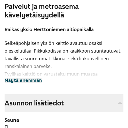
Palvelut ja metroasema
kävelyetäisyydellä
Raikas yksiö Herttoniemen aitiopaikalla
Selkeäpohjaisen yksiön keittiö avautuu osaksi
oleskelutilaa. Pikkukodissa on kaakkoon suuntautuvat,
tavallista suuremmat ikkunat sekä liukuovellinen
ranskalainen parveke.
Tyylikäs keittiö on varusteltu muun muassa
Näytä enemmän
itsepuhdistavalla pyrolyysiuunilla, mikrolla ja
astianpesukoneella.
Reilun kokoinen kylpyhuone on rentoutumis- ja
Asunnon lisätiedot
vaatehuoltokeskus, sillä siellä on peseytymisen lisäksi
paikka myös pyykkikoneelle.
Sauna
Vaatteita voit säilyttää eteisen peililiukuovellisessa Elfa-
Ei