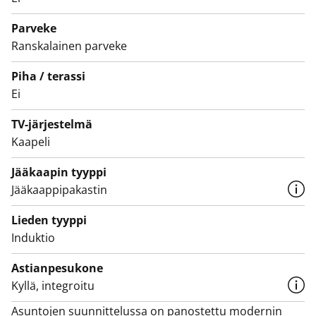
komerossa ja lisää säilytystilaa on olohuoneen
yläkaapeissa.
Parveke
Olisiko tässä uusi elämäsi vuokrakoti? Tulehan
Ranskalainen parveke
tutustumaan!
Piha / terassi
Ei
TV-järjestelmä
Kaapeli
Jääkaapin tyyppi
Jääkaappipakastin
Lieden tyyppi
Induktio
Astianpesukone
Kyllä, integroitu
Asuntojen suunnittelussa on panostettu modernin 