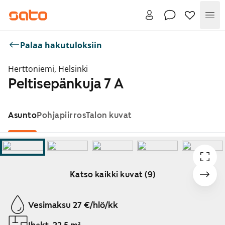
Val
Palaa hakutuloksiin
Herttoniemi, Helsinki
Peltisepänkuja 7 A
Asunto
Pohjapiirros
Talon kuvat
Katso kaikki kuvat (9)
Näytetään dia 1 / 9
Vesimaksu 27 €/hlö/kk