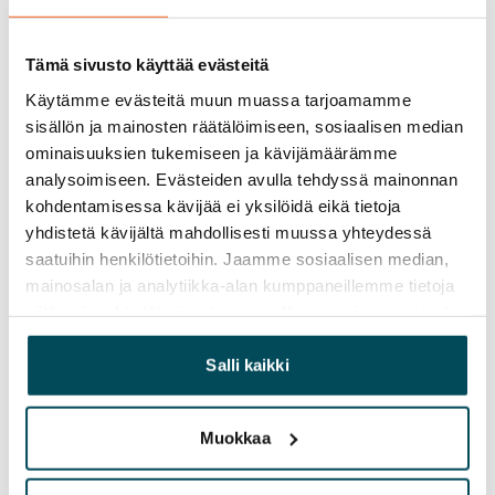
Kylpyhuoneessa on sähköinen 
mukavuuslattialämmitys. Kylpyhuoneissa katot ovat 
kuusipaneelia, seinät ja lattiat keraamista laattaa.

Tämä sivusto käyttää evästeitä
Eteisiin sekä pesu- ja kylpyhuoneisiin asennetaan 
Käytämme evästeitä muun muassa tarjoamamme
kattoon upotetut led-valaisimet. Kuivissa tiloissa seinät 
sisällön ja mainosten räätälöimiseen, sosiaalisen median
on maalattu valkoiseksi ja leveät ikkunalaudat ovat 
ominaisuuksien tukemiseen ja kävijämäärämme
analysoimiseen. Evästeiden avulla tehdyssä mainonnan
kvartsikiveä. Lattioissa on tammiparketti.

kohdentamisessa kävijää ei yksilöidä eikä tietoja
Lämmön talteenotolla varustettu huoneistokohtainen 
yhdistetä kävijältä mahdollisesti muussa yhteydessä
tulo-poistoilmanvaihtojärjestelmä. Taloyhtiön 
saatuihin henkilötietoihin. Jaamme sosiaalisen median,
asunnoissa on vesikiertoinen patterilämmitys, joka on 
mainosalan ja analytiikka-alan kumppaneillemme tietoja
yhdistetty kaukolämpöön. Yhtiön energialuokka on A.
siitä, miten käytät sivustoamme. Kumppanimme voivat
yhdistää näitä tietoja muihin tietoihin, joita olet antanut
heille tai joita on kerätty, kun olet käyttänyt heidän
Salli kaikki
Sopimus ja maksut
palvelujaan.
Vapautuminen
Muokkaa
Vuokrattu