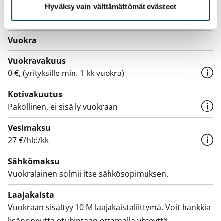
Varallisuusrajat
Hyväksy vain välttämättömät evästeet
Ei
Vuokra
Vuokravakuus
0 €, (yrityksille min. 1 kk vuokra)
Kotivakuutus
Pakollinen, ei sisälly vuokraan
Vesimaksu
27 €/hlö/kk
Sähkömaksu
Vuokralainen solmii itse sähkösopimuksen.
Laajakaista
Vuokraan sisältyy 10 M laajakaistaliittymä. Voit hankkia
lisänopeutta etuhintaan ottamalla yhteyttä