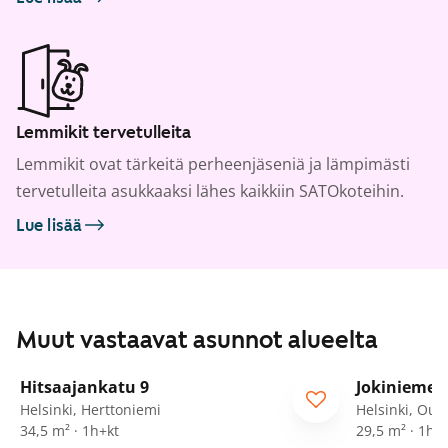
Lemmikit tervetulleita
Lemmikit ovat tärkeitä perheenjäseniä ja lämpimästi
tervetulleita asukkaaksi lähes kaikkiin SATOkoteihin.
Lue lisää
Muut vastaavat asunnot alueelta
1
/
12
Hitsaajankatu 9
Jokiniemen
Helsinki, Herttoniemi
Helsinki, Oul
34,5 m² · 1h+kt
29,5 m² · 1h+