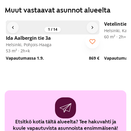
Muut vastaavat asunnot alueelta
Vetelintie 5
1
/
14
Helsinki, Kan
60 m² · 2h+k
Ida Aalbergin tie 3a
Helsinki, Pohjois-Haaga
53 m² · 2h+k
Vapautumassa 1.9.
869 €
Vapautumassa
Etsitkö kotia tältä alueelta? Tee hakuvahti ja
kuule vapautuvista asunnoista ensimmäisenä!