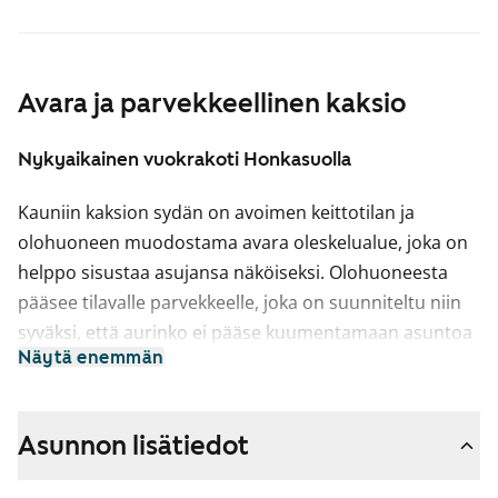
Avara ja parvekkeellinen kaksio
Nykyaikainen vuokrakoti Honkasuolla
Kauniin kaksion sydän on avoimen keittotilan ja
olohuoneen muodostama avara oleskelualue, joka on
helppo sisustaa asujansa näköiseksi. Olohuoneesta
pääsee tilavalle parvekkeelle, joka on suunniteltu niin
syväksi, että aurinko ei pääse kuumentamaan asuntoa
Näytä enemmän
liikaa kesähelteilläkään.
Asuintilojen lattiat ovat valkaistua tammi­laminaattia.
Makuuhuoneen ja eteisen komerokalusteet ovat
Asunnon lisätiedot
valkoisia. Keittiökaapistot ovat valkoiset ja ylä- ja ala­