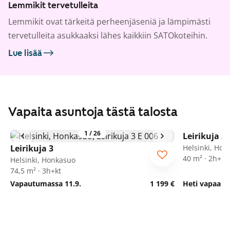
Lemmikit tervetulleita
Lemmikit ovat tärkeitä perheenjäseniä ja lämpimästi
tervetulleita asukkaaksi lähes kaikkiin SATOkoteihin.
Lue lisää
Vapaita asuntoja tästä talosta
1
/
26
Leirikuja 3
Leirikuja 3
Helsinki, Hon
40 m² · 2h+kt
Helsinki, Honkasuo
74,5 m² · 3h+kt
Vapautumassa 11.9.
1 199 €
Heti vapaa