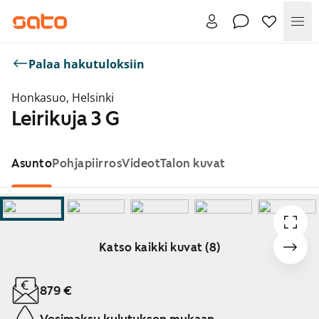
Val
Palaa hakutuloksiin
Honkasuo, Helsinki
Leirikuja 3 G
Asunto
Pohjapiirros
Videot
Talon kuvat
Katso kaikki kuvat (8)
Näytetään dia 1 / 8
879 €