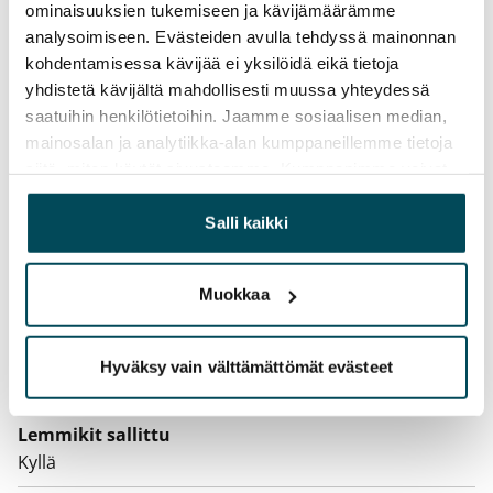
ominaisuuksien tukemiseen ja kävijämäärämme
aiemmin
analysoimiseen. Evästeiden avulla tehdyssä mainonnan
kohdentamisessa kävijää ei yksilöidä eikä tietoja
Kotivakuutus
yhdistetä kävijältä mahdollisesti muussa yhteydessä
Pakollinen, ei sisälly vuokraan
saatuihin henkilötietoihin. Jaamme sosiaalisen median,
mainosalan ja analytiikka-alan kumppaneillemme tietoja
Vesimaksu
siitä, miten käytät sivustoamme. Kumppanimme voivat
Kulutuksen mukaan
yhdistää näitä tietoja muihin tietoihin, joita olet antanut
heille tai joita on kerätty, kun olet käyttänyt heidän
Salli kaikki
Sähkömaksu
palvelujaan.
Vuokralainen solmii itse sähkösopimuksen.
Muokkaa
Laajakaista
Vuokraan sisältyy 50 M laajakaistaliittymä. Voit hankkia
lisänopeutta etuhintaan ottamalla yhteyttä
Hyväksy vain välttämättömät evästeet
operaattoriin Telia.
Lemmikit sallittu
Kyllä