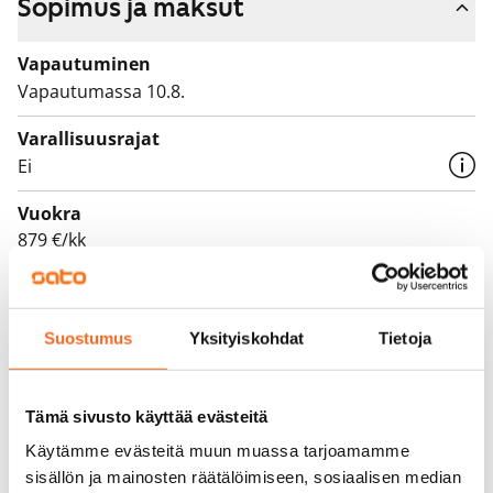
Sopimus ja maksut
Vapautuminen
Vapautumassa 10.8.
Varallisuusrajat
Ei
Vuokra
879 €/kk
Vuokravakuus
0 €, (yrityksille min. 1 kk vuokra)
Suostumus
Yksityiskohdat
Tietoja
Vuokrasopimus
Toistaiseksi voimassa oleva, minimi asumisaika
12 kk
Tämä sivusto käyttää evästeitä
Käytämme evästeitä muun muassa tarjoamamme
Irtisanomis­mahdollisuus
sisällön ja mainosten räätälöimiseen, sosiaalisen median
12 kk vuokrasopimuksesta tai sopimussakolla