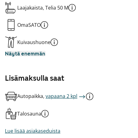
Laajakaista, Telia 50 M
OmaSATO
Kuivaushuone
Näytä enemmän
Lisämaksulla saat
Autopaikka,
vapaana 2 kpl
Talosauna
Lue lisää asiakaseduista