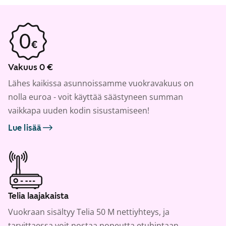
Vakuus 0 €
Lähes kaikissa asunnoissamme vuokravakuus on
nolla euroa - voit käyttää säästyneen summan
vaikkapa uuden kodin sisustamiseen!
Lue lisää
Telia laajakaista
Vuokraan sisältyy Telia 50 M nettiyhteys, ja
tarvittaessa voit nostaa nopeutta etuhintaan.