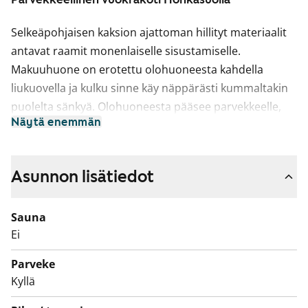
Selkeäpohjaisen kaksion ajattoman hillityt materiaalit
antavat raamit monenlaiselle sisustamiselle.
Makuuhuone on erotettu olohuoneesta kahdella
liukuovella ja kulku sinne käy näppärästi kummaltakin
puolelta sänkyä. Olohuoneesta pääsee parvekkeelle,
Näytä enemmän
joka on suunniteltu niin syväksi, että aurinko ei pääse
kuumentamaan asuntoa liikaa kesähelteilläkään.
Asuintilojen lattiat ovat valkaistua tammi­laminaattia.
Asunnon lisätiedot
Varustukseen kuuluu keraaminen liesi,
jääkaappipakastin, astianpesukone ja varaus
Sauna
mikroaaltouunille.
Ei
Laatoitetussa kylpyhuoneessa on hyvin tilaa ja
Parveke
pyykinpesukoneelle ja kuivausrummulle on liitännät.
Kyllä
Tule tutustumaan! Voisiko tässä olla uusi elämäsi