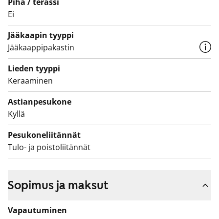
Piha / terassi
vuokrakoti?
Ei
Asuntojen parvekkeet ovat toistaiseksi käyttökiellossa
Jääkaapin tyyppi
ja parvekkeille on suunnitteilla korjauksia. Käyttökiellon
Jääkaappipakastin
ajalta maksetaan vuokrahyvitystä.
Lieden tyyppi
Keraaminen
Astianpesukone
Kyllä
Pesukoneliitännät
Tulo- ja poistoliitännät
Sopimus ja maksut
Vapautuminen