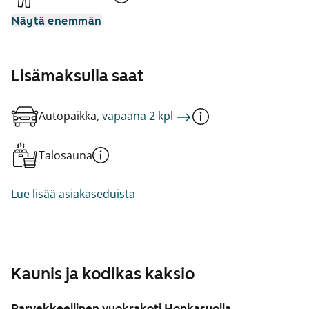
Näytä enemmän
Lisämaksulla saat
Autopaikka,
vapaana 2 kpl
Talosauna
Lue lisää asiakaseduista
Kaunis ja kodikas kaksio
Parvekkeellinen vuokrakoti Honkasuolla