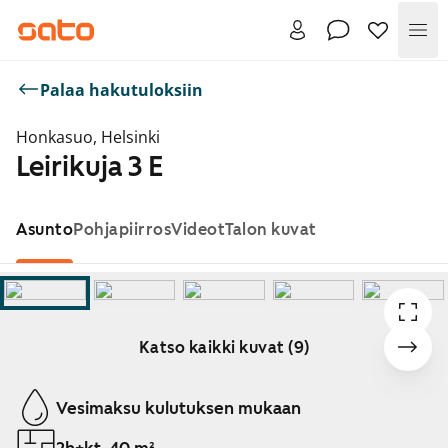
Val
Palaa hakutuloksiin
Honkasuo, Helsinki
Leirikuja 3 E
Asunto
Pohjapiirros
Videot
Talon kuvat
Katso kaikki kuvat (9)
Näytetään dia 1 / 9
Vesimaksu kulutuksen mukaan