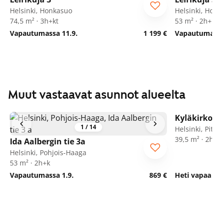
Helsinki, Honkasuo
Helsinki, Hon
74,5 m² · 3h+kt
53 m² · 2h+kt
Vapautumassa 11.9.
1 199 €
Vapautumassa
Muut vastaavat asunnot alueelta
Kyläkirkont
Seniorille
1
/
14
Helsinki, Pit
39,5 m² · 2h+
Ida Aalbergin tie 3a
Helsinki, Pohjois-Haaga
53 m² · 2h+k
Vapautumassa 1.9.
869 €
Heti vapaa