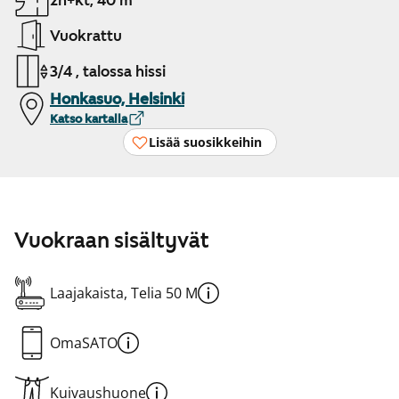
2h+kt, 40 m²
Vuokrattu
3/4 , talossa hissi
Honkasuo, Helsinki
Katso kartalla
Lisää suosikkeihin
Vuokraan sisältyvät
Laajakaista, Telia 50 M
OmaSATO
Kuivaushuone