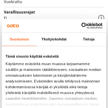
Vuokrattu
Varallisuusrajat
Ei
Vuokra
Vuokravakuus
Suostumus
Yksityiskohdat
Tietoja
0 €, (yrityksille min. 1 kk vuokra)
Kotivakuutus
Tämä sivusto käyttää evästeitä
Pakollinen, ei sisälly vuokraan
Käytämme evästeitä muun muassa tarjoamamme
sisällön ja mainosten räätälöimiseen, sosiaalisen median
Vesimaksu
ominaisuuksien tukemiseen ja kävijämäärämme
Kulutuksen mukaan
analysoimiseen. Evästeiden avulla tehdyssä mainonnan
kohdentamisessa kävijää ei yksilöidä eikä tietoja
Sähkömaksu
yhdistetä kävijältä mahdollisesti muussa yhteydessä
Vuokralainen solmii itse sähkösopimuksen.
saatuihin henkilötietoihin. Jaamme sosiaalisen median,
Laajakaista
mainosalan ja analytiikka-alan kumppaneillemme tietoja