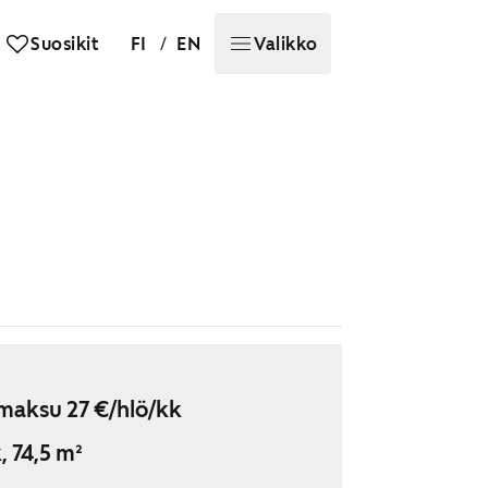
/
Suosikit
FI
EN
Valikko
maksu 27 €/hlö/kk
, 74,5 m²