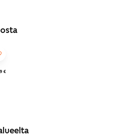
losta
9 €
alueelta