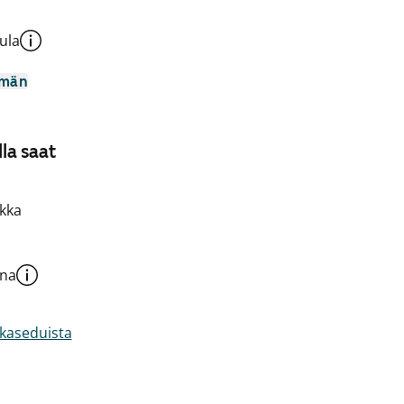
ula
mmän
la saat
kka
una
akaseduista