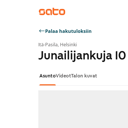
Palaa hakutuloksiin
Itä-Pasila, Helsinki
Junailijankuja 10
Asunto
Videot
Talon kuvat
Näytetään dia 1 / 1