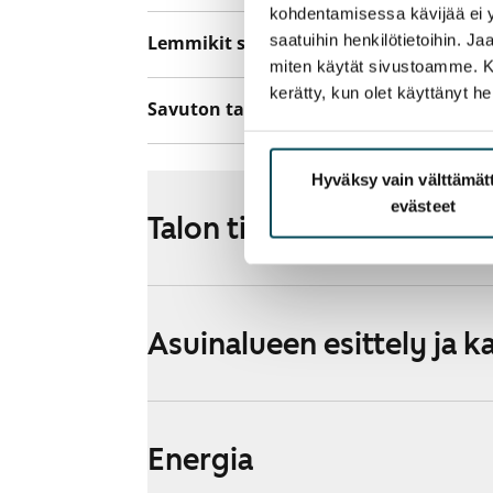
kohdentamisessa kävijää ei y
saatuihin henkilötietoihin. J
Lemmikit sallittu
Kyllä
miten käytät sivustoamme. Kump
kerätty, kun olet käyttänyt he
Savuton talo
Ei
Hyväksy vain välttämä
evästeet
Talon tiedot
Asuinalueen esittely ja k
Energia