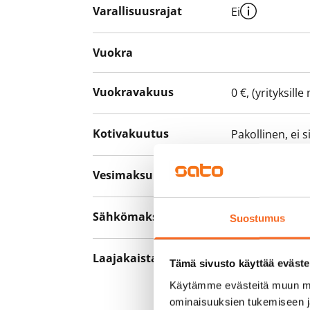
Varallisuusrajat
Ei
Vuokra
Vuokravakuus
0 €, (yrityksill
Kotivakuutus
Pakollinen, ei 
Vesimaksu
27 €/hlö/kk
Sähkömaksu
Vuokralainen s
Suostumus
Laajakaista
Vuokraan sisält
Tämä sivusto käyttää eväste
hankkia lisäno
Käytämme evästeitä muun mu
yhteyttä operaa
ominaisuuksien tukemiseen 