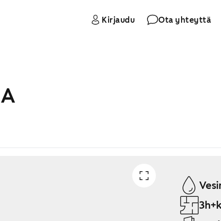
Kirjaudu
Ota yhteyttä
 A
Vesi
3h+k