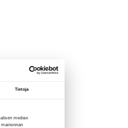
Tietoja
alisen median
ä mainonnan