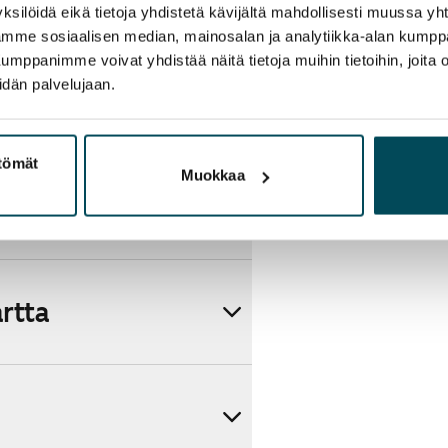
ksilöidä eikä tietoja yhdistetä kävijältä mahdollisesti muussa y
aamme sosiaalisen median, mainosalan ja analytiikka-alan kumppa
panimme voivat yhdistää näitä tietoja muihin tietoihin, joita olet
idän palvelujaan.
ttömät
Muokkaa
artta