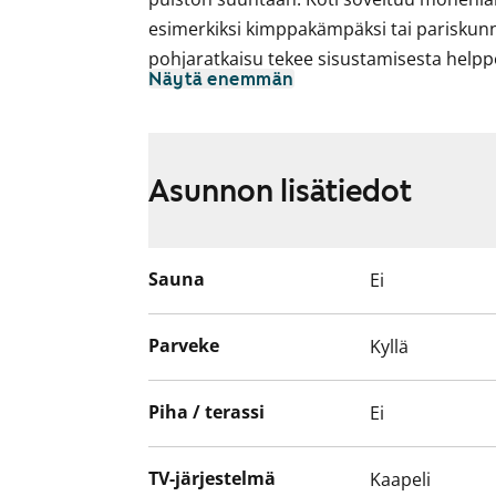
esimerkiksi kimppakämpäksi tai pariskunna
pohjaratkaisu tekee sisustamisesta helppoa
Näytä enemmän
vaatehuoneesta.
Keittiö sijaitsee erillisessä tilassa, jonn
ruokapöytä ikkunan alle. Astianpesukone
Asunnon lisätiedot
arkea. Kylpyhuoneessa on liitännät pyyki
Tule katsomaan, miltä oma elämä tässä vu
Sauna
Ei
Parveke
Kyllä
Piha / terassi
Ei
TV-järjestelmä
Kaapeli