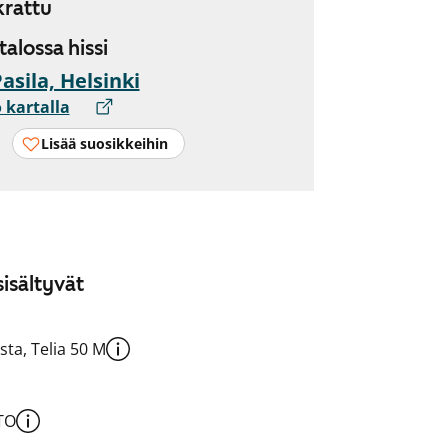
rattu
 talossa hissi
Pasila, Helsinki
 kartalla
Lisää suosikkeihin
isältyvät
sta, Telia 50 M
TO