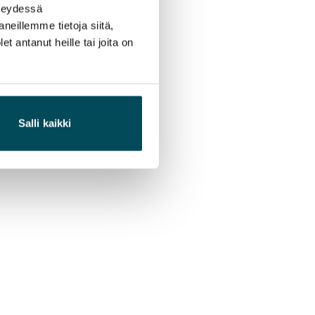
hteydessä
neillemme tietoja siitä,
 antanut heille tai joita on
Salli kaikki