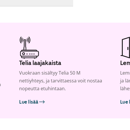
Telia laajakaista
Lem
Vuokraan sisältyy Telia 50 M
Lemm
nettiyhteys, ja tarvittaessa voit nostaa
ja l
a
nopeutta etuhintaan.
lähe
Lue lisää
Lue 