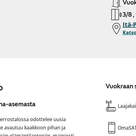
Vuok
3/8 ,
Itä-
Katso
o
Vuokraan s
una-asemasta
Laajakai
errostalossa odottelee uusia
veke avautuu kaakkoon pihan ja
OmaSA
iin elämäntilanteisiin, mainiosti