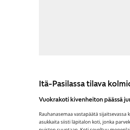
Itä-Pasilassa tilava kolmi
Vuokrakoti kivenheiton päässä j
Rauhanasemaa vastapäätä sijaitsevassa k
asukkaita siisti läpitalon koti, jonka par
puiston suuntaan. Koti soveltuu monenlais