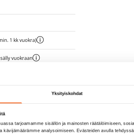
e min. 1 kk vuokra)
sisälly vuokraan
olmii itse sähkösopimuksen.
Yksityiskohdat
yy 50 M laajakaistaliittymä. Voit
itä
peutta etuhintaan ottamalla
assa tarjoamamme sisällön ja mainosten räätälöimiseen, sosia
ttoriin Telia.
ja kävijämäärämme analysoimiseen. Evästeiden avulla tehdyss