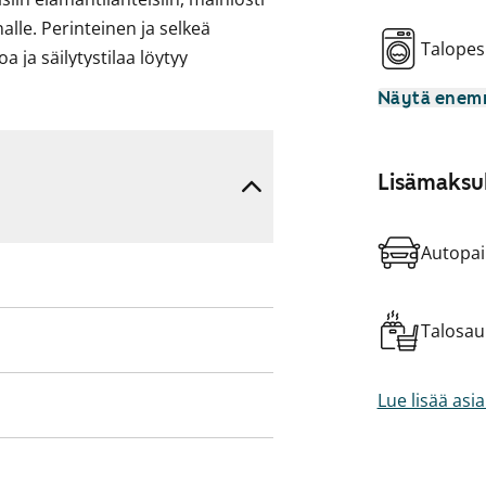
lle. Perinteinen ja selkeä
Talopes
 ja säilytystilaa löytyy
Näytä ene
e mahtuu kätevästi myös
 on valmiina sujuvoittamaan
Lisämaksul
npesukoneellesi.
okrakodissa tuntuisi!
Autopai
Talosa
Lue lisää asi