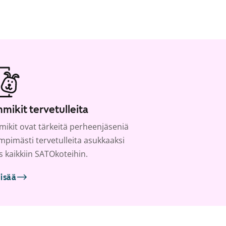
mikit tervetulleita
ikit ovat tärkeitä perheenjäseniä
ämpimästi tervetulleita asukkaaksi
s kaikkiin SATOkoteihin.
lisää