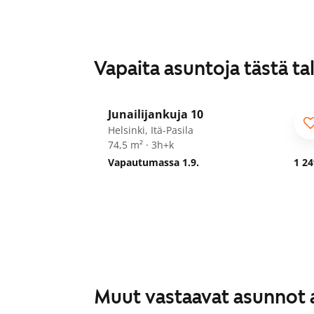
Vapaita asuntoja tästä ta
1
/
20
Junailijankuja 10
Helsinki, Itä-Pasila
74,5 m² · 3h+k
Vapautumassa 1.9.
1 24
Muut vastaavat asunnot 