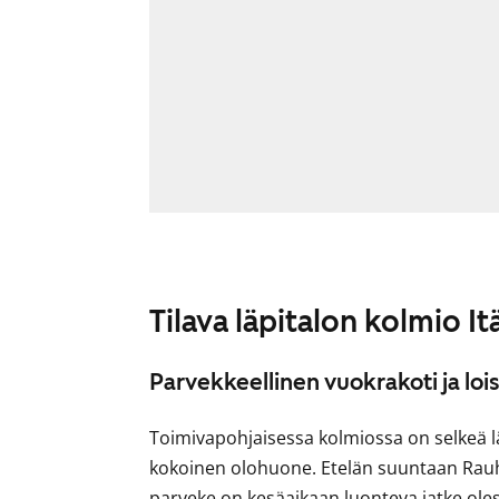
Tilava läpitalon kolmio It
Parvekkeellinen vuokrakoti ja loi
Toimivapohjaisessa kolmiossa on selkeä lä
kokoinen olohuone. Etelän suuntaan Rau
parveke on kesäaikaan luonteva jatke oles