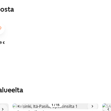
losta
9 €
alueelta
1
/
15