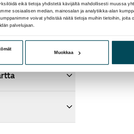
ksilöidä eikä tietoja yhdistetä kävijältä mahdollisesti muussa y
aamme sosiaalisen median, mainosalan ja analytiikka-alan kumppa
panimme voivat yhdistää näitä tietoja muihin tietoihin, joita olet
idän palvelujaan.
ttömät
Muokkaa
artta