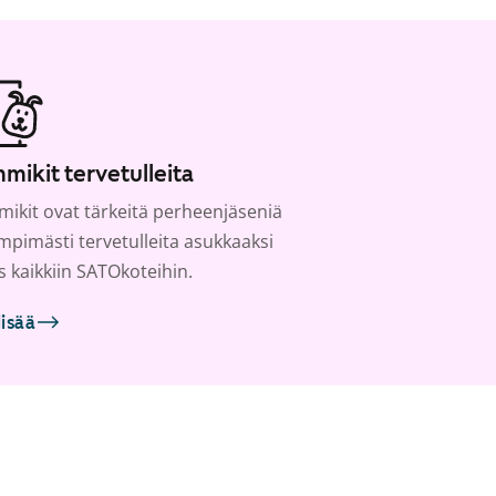
mikit tervetulleita
ikit ovat tärkeitä perheenjäseniä
ämpimästi tervetulleita asukkaaksi
s kaikkiin SATOkoteihin.
lisää