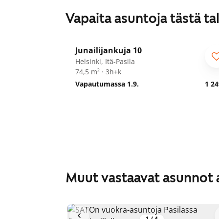
Vapaita asuntoja tästä ta
1
/
20
Junailijankuja 10
Helsinki, Itä-Pasila
74,5 m² · 3h+k
Vapautumassa 1.9.
1 24
Muut vastaavat asunnot 
1
/
4