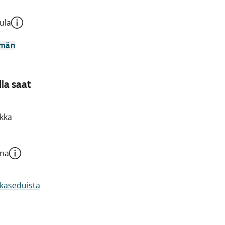
ula
mmän
la saat
kka
una
akaseduista