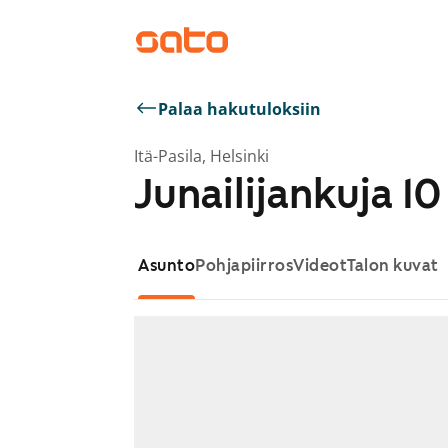
Palaa hakutuloksiin
Itä-Pasila, Helsinki
Junailijankuja 10
Asunto
Pohjapiirros
Videot
Talon kuvat
Näytetään dia 1 / 1