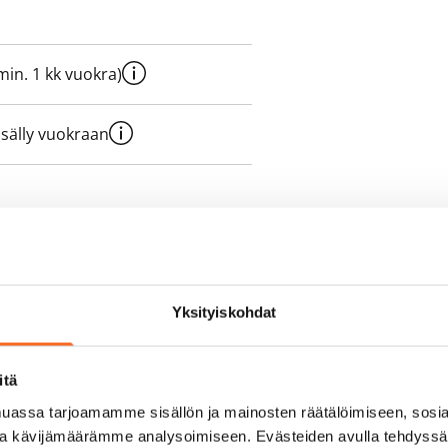
e min. 1 kk vuokra)
sisälly vuokraan
olmii itse sähkösopimuksen.
yy 50 M laajakaistaliittymä. Voit
Yksityiskohdat
peutta etuhintaan ottamalla
ttoriin Telia.
itä
assa tarjoamamme sisällön ja mainosten räätälöimiseen, sosia
ja kävijämäärämme analysoimiseen. Evästeiden avulla tehdyss