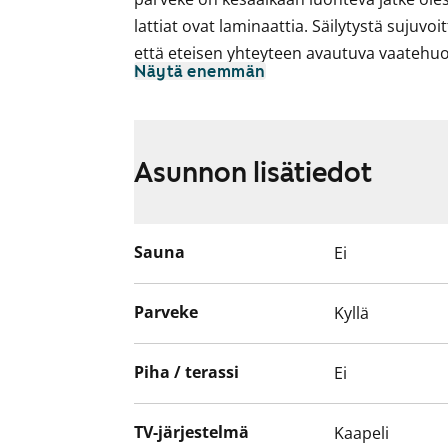
lattiat ovat laminaattia. Säilytystä sujuv
että eteisen yhteyteen avautuva vaatehu
Näytä enemmän
Erillisessä keittiössä on kotikokin ja kave
pakastinkaappi ja perinteinen liesi. Ikkun
ruokapöydän yhteisiä ateriahetkiä varten
Asunnon lisätiedot
Kylpijät huomio: tässä kodissa on kunno
Pyykinpesukoneellekin on paikka ja liitänt
Sauna
Ei
Tule tutustumaan ja fiilistelemään paikan
uusi vuokrakoti?
Parveke
Kyllä
Piha / terassi
Ei
TV-järjestelmä
Kaapeli