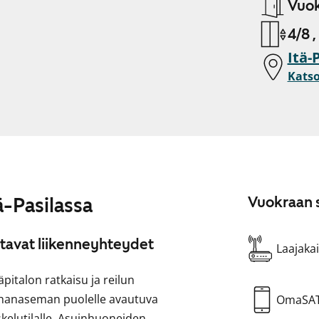
Vuok
4/8 ,
Itä-
Katso
ä-Pasilassa
Vuokraan s
stavat liikenneyhteydet
Laajakai
pitalon ratkaisu ja reilun
hanaseman puolelle avautuva
OmaSA
kelutilalle. Asuinhuoneiden