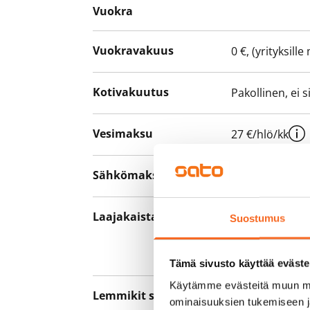
Vuokra
Vuokravakuus
0 €, (yrityksill
Kotivakuutus
Pakollinen, ei 
Vesimaksu
27 €/hlö/kk
Sähkömaksu
Vuokralainen s
Laajakaista
Vuokraan sisält
Suostumus
hankkia lisäno
yhteyttä operaa
Tämä sivusto käyttää eväste
Käytämme evästeitä muun mu
Lemmikit sallittu
Kyllä
ominaisuuksien tukemiseen 