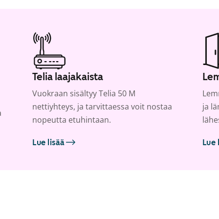
Telia laajakaista
Lem
Vuokraan sisältyy Telia 50 M
Lemm
nettiyhteys, ja tarvittaessa voit nostaa
ja l
a
nopeutta etuhintaan.
lähe
Lue lisää
Lue 