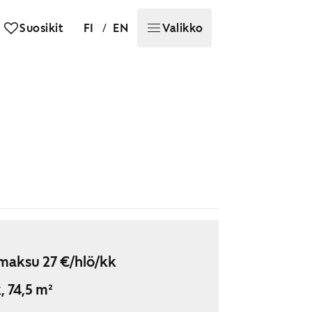
/
Suosikit
FI
EN
Valikko
maksu 27 €/hlö/kk
, 74,5 m²