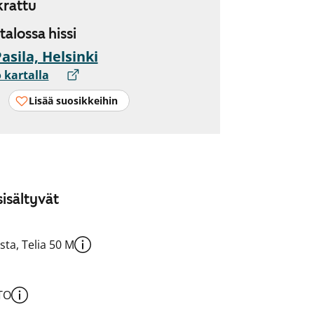
rattu
 talossa hissi
Pasila, Helsinki
 kartalla
Lisää suosikkeihin
isältyvät
sta, Telia 50 M
TO