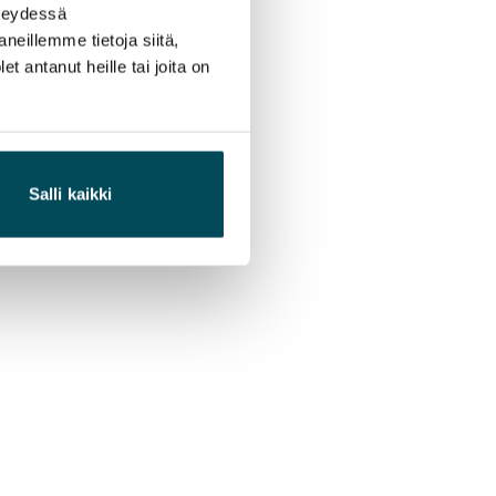
hteydessä
neillemme tietoja siitä,
 antanut heille tai joita on
Salli kaikki