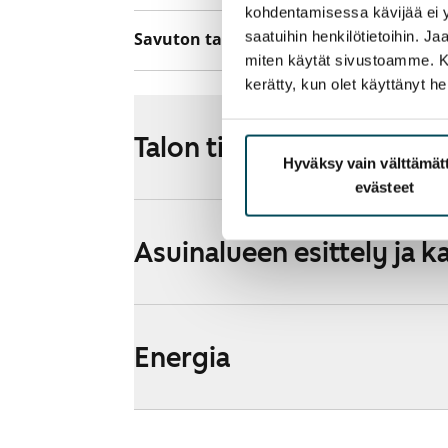
kohdentamisessa kävijää ei y
saatuihin henkilötietoihin. J
Savuton talo
Ei
miten käytät sivustoamme. Kump
kerätty, kun olet käyttänyt he
Talon tiedot
Hyväksy vain välttämä
evästeet
Asuinalueen esittely ja k
Energia