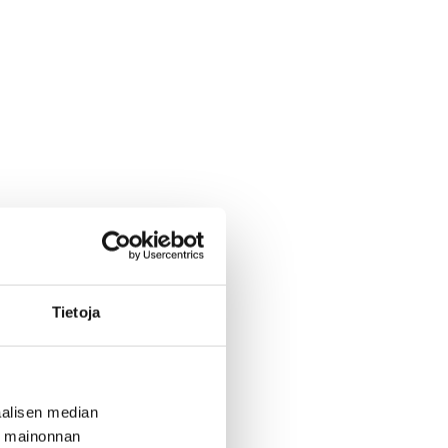
Tietoja
alisen median
ä mainonnan