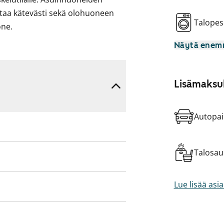
oittaa kätevästi sekä olohuoneen
Talopes
one.
Näytä ene
reiden iloksi astianpesukone, jää-
an ääreen saat sijoitettua
.
Lisämaksul
n kylpyamme!
ä.
Autopai
 päälle. Ehkä tässä on elämäsi
Talosa
Lue lisää asi