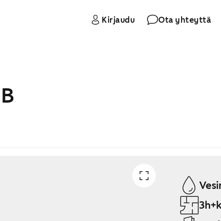
Kirjaudu
Ota yhteyttä
 B
Vesi
3h+k