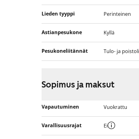
Lieden tyyppi
Perinteinen
Astianpesukone
Kyllä
Pesukoneliitännät
Tulo- ja poistol
Sopimus ja maksut
Vapautuminen
Vuokrattu
Varallisuusrajat
Ei