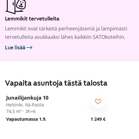
Lemmikit tervetulleita
Lemmikit ovat tärkeitä perheenjäseniä ja lämpimästi
tervetulleita asukkaaksi lähes kaikkiin SATOkoteihin.
Lue lisää
Vapaita asuntoja tästä talosta
1
/
20
Junailijankuja 10
Helsinki, Itä-Pasila
74,5 m² · 3h+k
Vapautumassa 1.9.
1 249 €