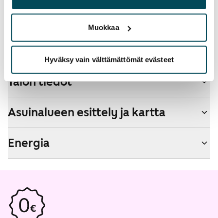
palvelujaan.
Kyllä
Muokkaa
Savuton talo
Ei
Hyväksy vain välttämättömät evästeet
Talon tiedot
Asuinalueen esittely ja kartta
Energia