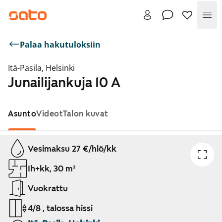
Val
Palaa hakutuloksiin
Itä-Pasila, Helsinki
Junailijankuja 10 A
Asunto
Videot
Talon kuvat
Näytetään dia 1 / 1
Vesimaksu 27 €/hlö/kk
1h+kk, 30 m²
Vuokrattu
4/8 , talossa hissi