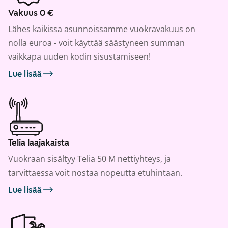
Vakuus 0 €
Lähes kaikissa asunnoissamme vuokravakuus on
nolla euroa - voit käyttää säästyneen summan
vaikkapa uuden kodin sisustamiseen!
Lue lisää
Telia laajakaista
Vuokraan sisältyy Telia 50 M nettiyhteys, ja
tarvittaessa voit nostaa nopeutta etuhintaan.
Lue lisää