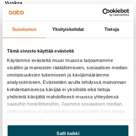
Vuokra
Vuokravakuus
0 €, (yrityksille min. 1 kk vuokra)
Suostumus
Yksityiskohdat
Tietoja
Kotivakuutus
Pakollinen, ei sisälly vuokraan
Tämä sivusto käyttää evästeitä
Vesimaksu
Käytämme evästeitä muun muassa tarjoamamme
27 €/hlö/kk
sisällön ja mainosten räätälöimiseen, sosiaalisen median
ominaisuuksien tukemiseen ja kävijämäärämme
Sähkömaksu
analysoimiseen. Evästeiden avulla tehdyssä mainonnan
Vuokralainen solmii itse sähkösopimuksen.
kohdentamisessa kävijää ei yksilöidä eikä tietoja
yhdistetä kävijältä mahdollisesti muussa yhteydessä
Laajakaista
saatuihin henkilötietoihin. Jaamme sosiaalisen median,
Vuokraan sisältyy 50 M laajakaistaliittymä. Voit hankkia
mainosalan ja analytiikka-alan kumppaneillemme tietoja
lisänopeutta etuhintaan ottamalla yhteyttä
siitä, miten käytät sivustoamme. Kumppanimme voivat
operaattoriin Telia.
yhdistää näitä tietoja muihin tietoihin, joita olet antanut
heille tai joita on kerätty, kun olet käyttänyt heidän
Salli kaikki
Lemmikit sallittu