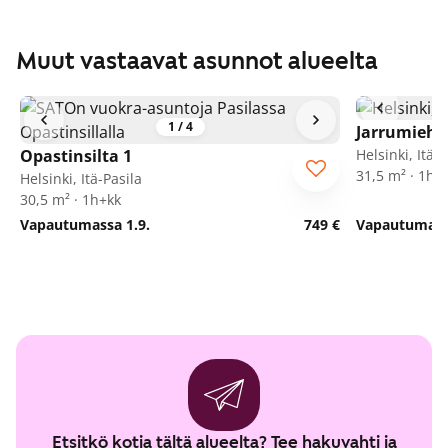
Muut vastaavat asunnot alueelta
1
/
4
Jarrumiehe
Opastinsilta 1
Helsinki, Itä-P
31,5 m² · 1h+
Helsinki, Itä-Pasila
30,5 m² · 1h+kk
Vapautumassa 1.9.
749 €
Vapautumassa
Etsitkö kotia tältä alueelta? Tee hakuvahti ja