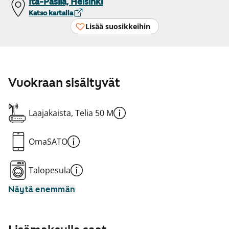
Itä-Pasila, Helsinki
Katso kartalla
Lisää suosikkeihin
Vuokraan sisältyvät
Laajakaista, Telia 50 M
OmaSATO
Talopesula
Näytä enemmän