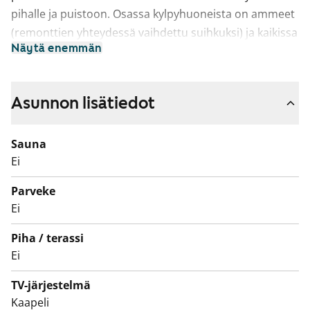
pihalle ja puistoon. Osassa kylpyhuoneista on ammeet
(remonttien yhteydessä vaihdettu suihkuksi) ja kaikissa
Näytä enemmän
tilavaraus pesukoneelle.
Asunnon lisätiedot
Sauna
Ei
Parveke
Ei
Piha / terassi
Ei
TV-järjestelmä
Kaapeli